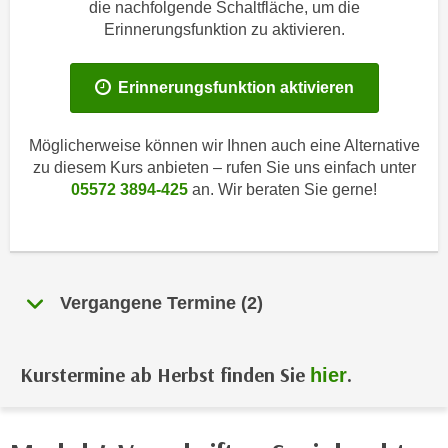
i
die nachfolgende Schaltfläche, um die
e
Erinnerungsfunktion zu aktivieren.
k
F
a
u
n
n
Erinnerungsfunktion aktivieren
i
k
s
t
Möglicherweise können wir Ihnen auch eine Alternative
c
i
zu diesem Kurs anbieten – rufen Sie uns einfach unter
h
o
05572 3894-425
an. Wir beraten Sie gerne!
e
n
n
d
U
e
n
r
t
Vergangene Termine (2)
W
e
e
r
b
n
Kurstermine ab Herbst finden Sie
.
hier
s
e
e
h
i
m
t