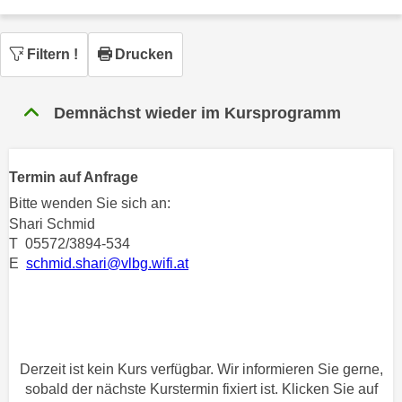
n
h
u
C
r
Filtern
!
Drucken
o
C
o
o
k
Demnächst wieder im Kursprogramm
o
i
k
e
i
s
Termin auf Anfrage
e
v
s
Bitte wenden Sie sich an:
o
,
Shari Schmid
n
d
T 05572/3894-534
U
E
schmid.shari@vlbg.wifi.at
i
S
e
-
f
a
ü
m
r
e
Derzeit ist kein Kurs verfügbar. Wir informieren Sie gerne,
d
r
sobald der nächste Kurstermin fixiert ist. Klicken Sie auf
i