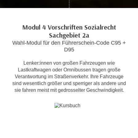
c
i
h
m
t
m
Modul 4 Vorschriften Sozialrecht
e
u
Sachgebiet 2a
n
n
S
Wahl-Modul für den Führerschein-Code C95 +
g
i
D95
v
e
e
Lenker:innen von großen Fahrzeugen wie
,
r
Lastkraftwagen oder Omnibussen tragen große
d
w
Verantwortung im Straßenverkehr. Ihre Fahrzeuge
a
e
sind wesentlich größer und sperriger als andere und
s
n
sie fahren meist mit gedrosselter Geschwindigkeit.
s
d
w
e
i
n
r
w
a
i
u
r
c