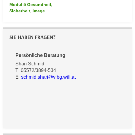
n
Modul 5 Gesundheit,
d
Sicherheit, Image
E
e
U
n
-
w
U
i
SIE HABEN FRAGEN?
S
r
A
z
u
Persönliche Beratung
i
n
Shari Schmid
e
t
T 05572/3894-534
l
e
E
schmid.shari@vlbg.wifi.at
o
r
r
w
i
o
e
r
n
f
t
e
i
n
e
h