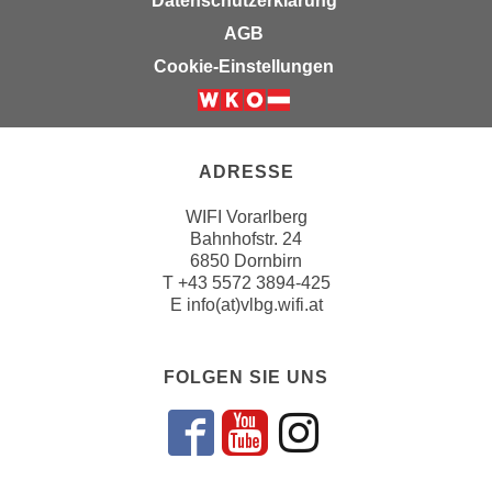
Datenschutzerklärung
k
z
AGB
i
w
e
Cookie-Einstellungen
e
-
c
S
k
e
e
t
ADRESSE
n
z
u
WIFI Vorarlberg
u
n
Bahnhofstr. 24
n
d
6850 Dornbirn
g
u
T
+43 5572 3894-425
z
E
info(at)vlbg.wifi.at
m
u
f
s
ü
t
FOLGEN SIE UNS
r
i
S
m
i
Folgen sie un
Folgen sie 
Folgen si
m
e
e
r