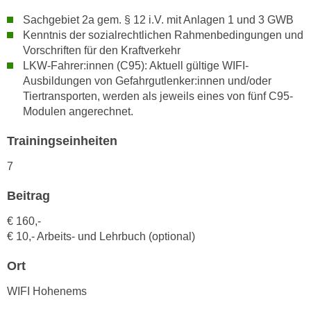
n
i
Sachgebiet 2a gem. § 12 i.V. mit Anlagen 1 und 3 GWB
S
c
Kenntnis der sozialrechtlichen Rahmenbedingungen und
i
h
Vorschriften für den Kraftverkehr
e
LKW-Fahrer:innen (C95): Aktuell gültige WIFI-
n
a
Ausbildungen von Gefahrgutlenker:innen und/oder
i
u
Tiertransporten, werden als jeweils eines von fünf C95-
c
f
Modulen angerechnet.
h
„
t
A
Trainingseinheiten
d
l
e
7
l
m
e
Beitrag
D
a
a
€ 160,-
k
t
€ 10,- Arbeits- und Lehrbuch (optional)
z
e
e
Ort
n
p
s
t
WIFI Hohenems
c
i