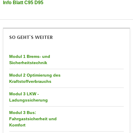
h
Info Blatt C95 D95
e
u
r
t
e
z
n
a
“
SO GEHT`S WEITER
b
k
k
l
o
i
Modul 1 Brems- und
m
c
Sicherheitstechnik
m
k
e
Modul 2 Optimierung des
e
n
Kraftstoffverbrauchs
n
z
,
Modul 3 LKW -
w
v
Ladungssicherung
i
e
s
r
Modul 3 Bus:
c
w
Fahrgastsicherheit und
h
Komfort
e
e
n