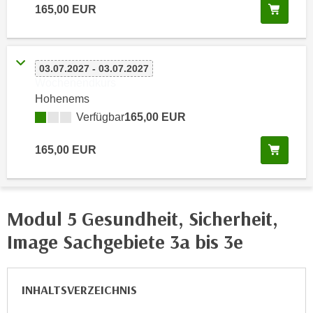
h
Kurs 
165,00 EUR
e
u
r
t
e
z
n
03.07.2027 - 03.07.2027
a
“
Wochenendkurs
b
k
Hohenems
k
l
Verfügbar
165,00 EUR
o
i
m
c
Kurs 
165,00 EUR
m
k
e
e
n
n
z
,
Modul 5 Gesundheit, Sicherheit,
w
v
Image Sachgebiete 3a bis 3e
i
e
s
r
c
w
INHALTSVERZEICHNIS
h
e
e
n