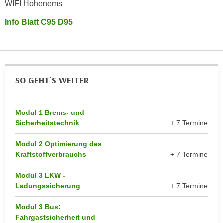
k
WIFI Hohenems
z
i
w
Info Blatt C95 D95
e
e
-
c
S
k
e
e
t
SO GEHT`S WEITER
n
z
u
u
n
n
Modul 1 Brems- und
d
g
Sicherheitstechnik
+ 7 Termine
u
z
m
Modul 2 Optimierung des
u
f
Kraftstoffverbrauchs
+ 7 Termine
s
ü
t
r
Modul 3 LKW -
i
Ladungssicherung
+ 7 Termine
S
m
i
m
Modul 3 Bus:
e
Fahrgastsicherheit und
e
r