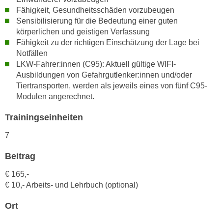
r
Fähigkeit, Gesundheitsschäden vorzubeugen
a
t
Sensibilisierung für die Bedeutung einer guten
b
e
körperlichen und geistigen Verfassung
e
C
Fähigkeit zu der richtigen Einschätzung der Lage bei
n
o
Notfällen
.
o
LKW-Fahrer:innen (C95): Aktuell gültige WIFI-
W
k
Ausbildungen von Gefahrgutlenker:innen und/oder
e
Tiertransporten, werden als jeweils eines von fünf C95-
i
n
Modulen angerechnet.
e
n
s
Trainingseinheiten
S
z
i
u
7
e
A
d
Beitrag
n
e
a
€ 165,-
r
l
€ 10,- Arbeits- und Lehrbuch (optional)
C
y
o
s
Ort
o
e