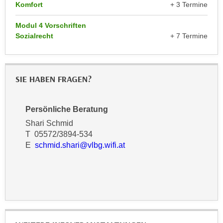
Komfort
+ 3 Termine
n
e
,
l
Modul 4 Vorschriften
g
e
Sozialrecht
+ 7 Termine
e
v
l
a
a
n
SIE HABEN FRAGEN?
n
t
g
e
e
I
Persönliche Beratung
n
n
Shari Schmid
I
h
T 05572/3894-534
h
a
E
schmid.shari@vlbg.wifi.at
r
l
e
t
d
e
u
a
r
n
c
z
h