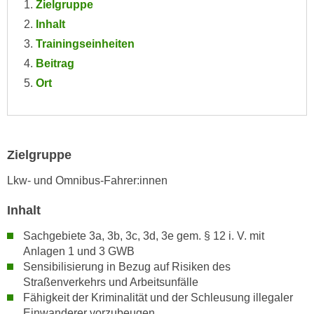
Zielgruppe
n
d
Inhalt
E
e
Trainingseinheiten
U
n
-
Beitrag
w
U
Ort
i
S
r
A
z
u
i
n
e
Zielgruppe
t
l
e
Lkw- und Omnibus-Fahrer:innen
o
r
r
Inhalt
w
i
o
e
Sachgebiete 3a, 3b, 3c, 3d, 3e gem. § 12 i. V. mit
r
Anlagen 1 und 3 GWB
n
f
Sensibilisierung in Bezug auf Risiken des
t
e
Straßenverkehrs und Arbeitsunfälle
i
n
Fähigkeit der Kriminalität und der Schleusung illegaler
e
Einwanderer vorzubeugen
h