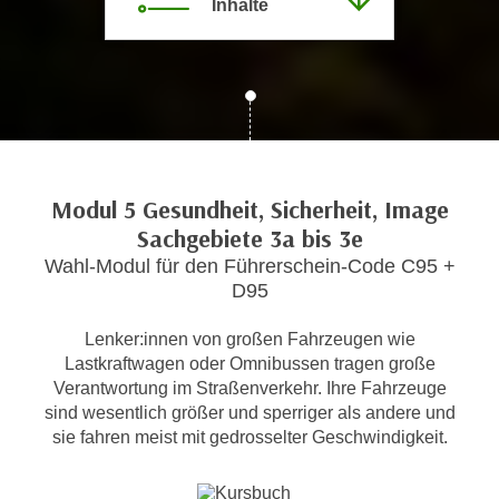
Inhalte
c
i
h
m
t
m
e
u
n
n
S
g
i
v
e
Modul 5 Gesundheit, Sicherheit, Image
e
,
Sachgebiete 3a bis 3e
r
d
Wahl-Modul für den Führerschein-Code C95 +
w
a
D95
e
s
n
s
Lenker:innen von großen Fahrzeugen wie
d
Lastkraftwagen oder Omnibussen tragen große
w
e
Verantwortung im Straßenverkehr. Ihre Fahrzeuge
i
n
sind wesentlich größer und sperriger als andere und
r
w
sie fahren meist mit gedrosselter Geschwindigkeit.
a
i
u
r
c