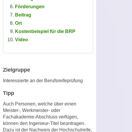
n
Förderungen
i
S
c
Beitrag
i
h
Ort
e
n
a
Kostenbeispiel für die BRP
i
u
Video
c
f
h
„
t
A
d
l
Zielgruppe
e
l
m
e
Interessierte an der Berufsreifeprüfung
D
a
a
Tipp
k
t
z
Auch Personen, welche über einen
e
e
Meister-, Werkmeister- oder
n
p
Fachakademie-Abschluss verfügen,
s
t
können den Ingenieur-Titel beantragen.
c
i
Dazu ist der Nachweis der Hochschulreife,