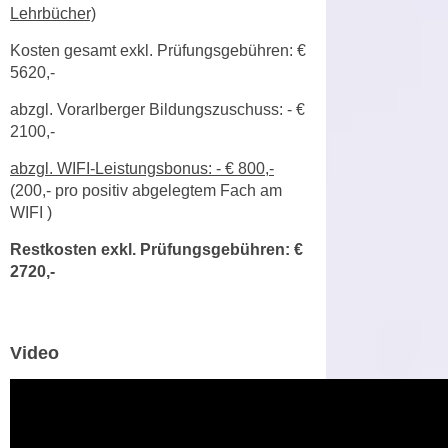
k
Lehrbücher)
z
i
w
Kosten gesamt exkl. Prüfungsgebühren: €
e
e
5620,-
-
c
S
abzgl. Vorarlberger Bildungszuschuss: - €
k
e
2100,-
e
t
n
abzgl. WIFI-Leistungsbonus: - € 800,-
z
u
(
200,-
pro positiv abgelegtem Fach
am
u
n
WIFI
)
n
d
g
Restkosten exkl. Prüfungsgebühren: €
u
z
2720,-
m
u
f
s
ü
t
r
Video
i
S
m
i
m
e
e
r