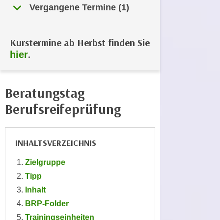
Vergangene Termine (1)
e
e
n
n
e
o
Kurstermine ab Herbst finden Sie
i
t
.
hier
n
w
s
e
e
n
Beratungstag
t
d
z
Berufsreifeprüfung
i
e
g
n
s
,
i
INHALTSVERZEICHNIS
w
n
e
Zielgruppe
d
l
Tipp
.
c
W
Inhalt
h
e
BRP-Folder
e
n
Trainingseinheiten
s