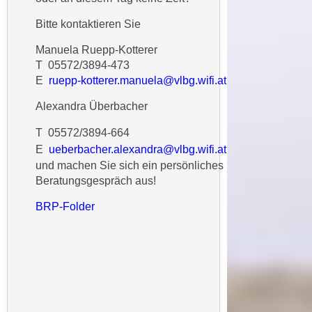
n
b
p
Bitte kontaktieren Sie
e
e
r
Manuela Ruepp-Kotterer
r
h
T 05572/3894-473
s
i
E
ruepp-kotterer.manuela@vlbg.wifi.at
o
n
n
Alexandra Überbacher
a
e
u
T 05572/3894-664
n
s
E
ueberbacher.alexandra@vlbg.wifi.at
b
e
und machen Sie sich ein persönliches
e
i
Beratungsgespräch aus!
z
n
o
BRP-Folder
e
g
a
e
n
n
g
e
e
n
n
D
e