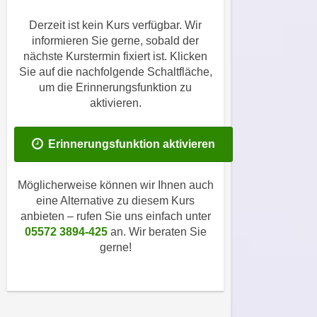
i
e
k
Derzeit ist kein Kurs verfügbar. Wir
F
a
informieren Sie gerne, sobald der
u
n
nächste Kurstermin fixiert ist. Klicken
n
Sie auf die nachfolgende Schaltfläche,
i
k
um die Erinnerungsfunktion zu
s
t
aktivieren.
c
i
h
o
e
Erinnerungsfunktion aktivieren
n
n
d
U
e
Möglicherweise können wir Ihnen auch
n
r
eine Alternative zu diesem Kurs
t
W
anbieten – rufen Sie uns einfach unter
e
e
05572 3894-425
an. Wir beraten Sie
r
gerne!
b
n
s
e
e
h
i
m
t