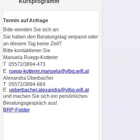
Kursprogramm
n
h
u
C
r
Termin auf Anfrage
o
C
Bitte wenden Sie sich an:
o
o
Sie haben den Beratungstag verpasst oder
k
o
an diesem Tag keine Zeit?
i
k
Bitte kontaktieren Sie
e
i
Manuela Ruepp-Kotterer
s
e
T 05572/3894-473
v
s
E
ruepp-kotterer.manuela@vlbg.wifi.at
o
,
Alexandra Überbacher
n
T 05572/3894-664
d
U
E
ueberbacher.alexandra@vlbg.wifi.at
i
und machen Sie sich ein persönliches
S
e
Beratungsgespräch aus!
-
f
BRP-Folder
a
ü
m
r
e
d
r
i