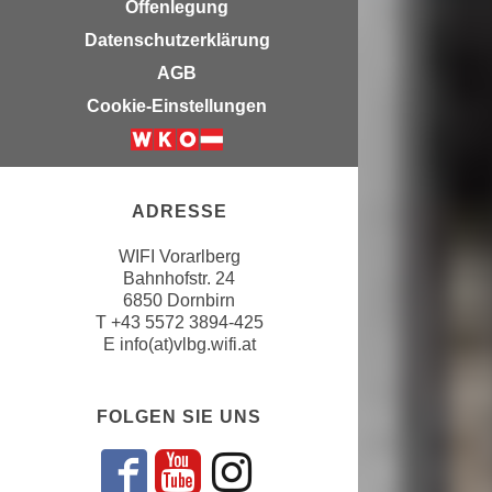
Offenlegung
u
e
b
Datenschutzerklärung
n
i
AGB
i
e
n
Cookie-Einstellungen
t
d
e
e
n
n
,
U
ADRESSE
w
S
e
WIFI Vorarlberg
A
r
Bahnhofstr. 24
,
d
6850 Dornbirn
b
T
+43 5572 3894-425
e
e
E
info(at)vlbg.wifi.at
n
i
w
w
e
FOLGEN SIE UNS
e
i
l
t
c
e