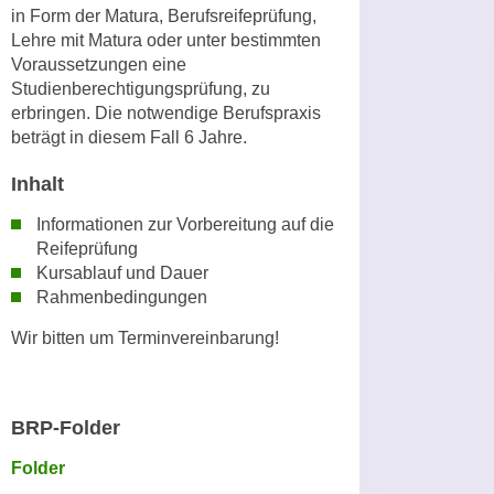
h
in Form der Matura, Berufsreifeprüfung,
e
u
Lehre mit Matura oder unter bestimmten
r
t
Voraussetzungen eine
e
z
Studienberechtigungsprüfung, zu
n
erbringen. Die notwendige Berufspraxis
a
“
beträgt in diesem Fall 6 Jahre.
b
k
k
l
Inhalt
o
i
m
Informationen zur Vorbereitung auf die
c
m
Reifeprüfung
k
e
Kursablauf und Dauer
e
Rahmenbedingungen
n
n
z
,
Wir bitten um Terminvereinbarung!
w
v
i
e
s
r
BRP-Folder
c
w
h
e
Folder
e
n