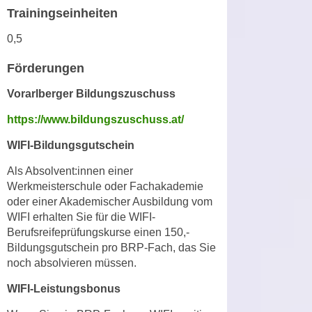
n
Trainingseinheiten
d
E
e
0,5
U
n
-
w
Förderungen
U
i
Vorarlberger Bildungszuschuss
S
r
A
z
https://www.bildungszuschuss.at/
u
i
n
WIFI-Bildungsgutschein
e
t
l
Als Absolvent:innen einer
e
o
Werkmeisterschule oder Fachakademie
r
r
oder einer Akademischer Ausbildung vom
w
i
WIFI erhalten Sie für die WIFI-
o
Berufsreifeprüfungskurse einen 150,-
e
r
Bildungsgutschein pro BRP-Fach, das Sie
n
f
noch absolvieren müssen.
t
e
i
WIFI-Leistungsbonus
n
e
h