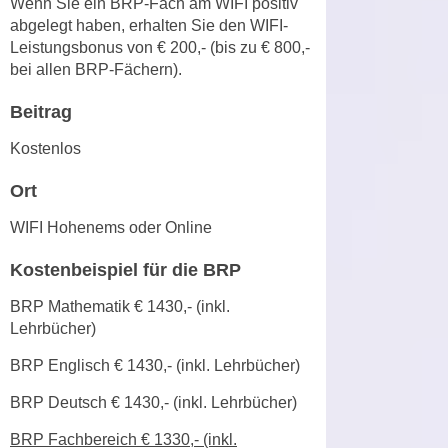
Wenn Sie ein BRP-Fach am WIFI positiv
r
a
abgelegt haben, erhalten Sie den WIFI-
t
b
Leistungsbonus von € 200,- (bis zu € 800,-
e
bei allen BRP-Fächern).
e
C
n
o
Beitrag
.
o
W
Kostenlos
k
e
i
Ort
n
e
n
s
WIFI Hohenems oder Online
S
z
i
Kostenbeispiel für die BRP
u
e
A
BRP Mathematik € 1430,- (inkl.
d
n
Lehrbücher)
e
a
r
BRP Englisch € 1430,- (inkl. Lehrbücher)
l
C
y
BRP Deutsch € 1430,- (inkl. Lehrbücher)
o
s
o
e
BRP Fachbereich € 1330,- (inkl.