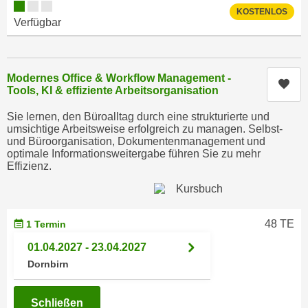
i
e
KOSTENLOS
k
Verfügbar
F
a
u
n
n
i
k
Modernes Office & Workflow Management -
Kur
s
Tools, KI & effiziente Arbeitsorganisation
t
c
i
Sie lernen, den Büroalltag durch eine strukturierte und
h
o
umsichtige Arbeitsweise erfolgreich zu managen. Selbst-
e
und Büroorganisation, Dokumentenmanagement und
n
n
optimale Informationsweitergabe führen Sie zu mehr
d
Effizienz.
U
e
n
r
t
W
e
48 TE
1 Termin
e
r
b
01.04.2027 - 23.04.2027
n
s
Dornbirn
e
e
h
i
m
Schließen
t