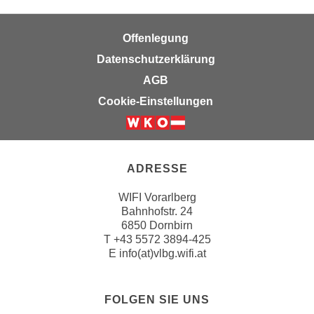
u
d
z
i
Offenlegung
e
e
i
Datenschutzerklärung
C
g
AGB
o
e
o
Cookie-Einstellungen
n
k
.
i
U
e
m
s
ADRESSE
I
e
h
WIFI Vorarlberg
r
n
Bahnhofstr. 24
h
e
6850 Dornbirn
o
T
+43 5572 3894-425
n
b
E
info(at)vlbg.wifi.at
d
e
a
n
r
FOLGEN SIE UNS
e
ü