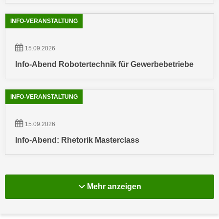
n
e
,
INFO-VERANSTALTUNG
l
g
e
e
v
15.09.2026
l
a
Info-Abend Robotertechnik für Gewerbebetriebe
a
n
n
t
g
e
INFO-VERANSTALTUNG
e
I
n
n
I
15.09.2026
h
h
Info-Abend: Rhetorik Masterclass
a
r
l
e
t
d
e
u
Mehr Info-Veranstal
Mehr anzeigen
a
r
n
c
z
h