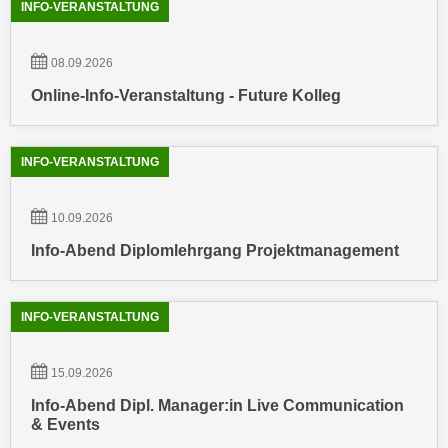
k
INFO-VERANSTALTUNG
z
i
w
e
e
08.09.2026
-
c
Online-Info-Veranstaltung - Future Kolleg
S
k
e
e
t
n
INFO-VERANSTALTUNG
z
u
u
n
10.09.2026
n
d
g
Info-Abend Diplomlehrgang Projektmanagement
u
z
m
u
f
INFO-VERANSTALTUNG
s
ü
t
r
i
15.09.2026
S
m
i
Info-Abend Dipl. Manager:in Live Communication
m
e
& Events
e
r