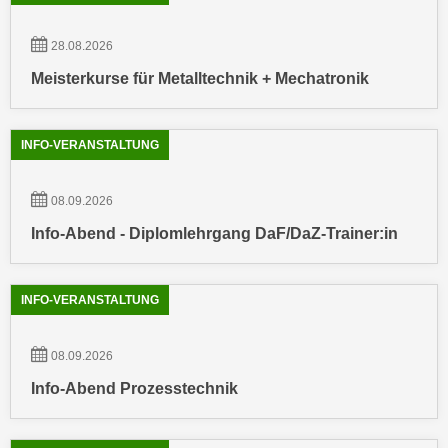
r
a
t
b
28.08.2026
e
e
Meisterkurse für Metalltechnik + Mechatronik
C
n
o
.
o
W
INFO-VERANSTALTUNG
k
e
i
n
e
08.09.2026
n
s
Info-Abend - Diplomlehrgang DaF/DaZ-Trainer:in
S
z
i
u
e
A
INFO-VERANSTALTUNG
d
n
e
a
08.09.2026
r
l
C
Info-Abend Prozesstechnik
y
o
s
o
e