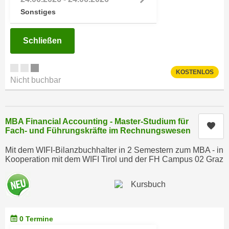
n
i
Sonstiges
S
c
i
h
e
Schließen
n
a
i
u
KOSTENLOS
c
f
Nicht buchbar
h
„
t
A
d
l
MBA Financial Accounting - Master-Studium für
e
Kur
l
Fach- und Führungskräfte im Rechnungswesen
m
e
D
Mit dem WIFI-Bilanzbuchhalter in 2 Semestern zum MBA - in
a
a
Kooperation mit dem WIFI Tirol und der FH Campus 02 Graz
k
t
z
e
e
n
p
s
t
0 Termine
c
i