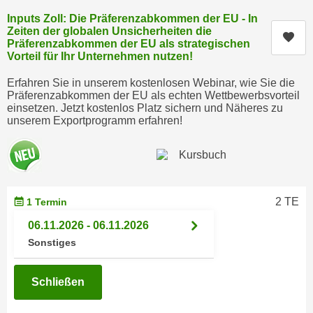
n
h
Inputs Zoll: Die Präferenzabkommen der EU - In
u
Zeiten der globalen Unsicherheiten die
C
Kur
r
Präferenzabkommen der EU als strategischen
o
C
Vorteil für Ihr Unternehmen nutzen!
o
o
Erfahren Sie in unserem kostenlosen Webinar, wie Sie die
k
o
Präferenzabkommen der EU als echten Wettbewerbsvorteil
i
k
einsetzen. Jetzt kostenlos Platz sichern und Näheres zu
e
unserem Exportprogramm erfahren!
i
s
e
v
s
o
,
n
d
U
2 TE
1 Termin
i
S
e
06.11.2026 - 06.11.2026
-
f
Sonstiges
a
ü
m
r
Schließen
e
d
r
i