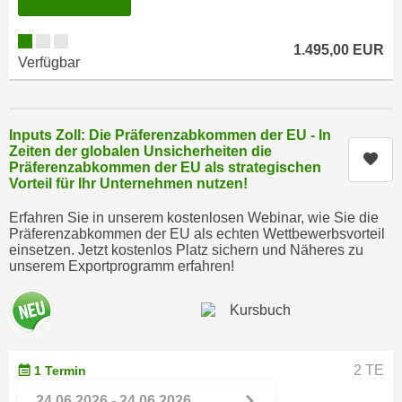
e
e
n
n
1.495,00 EUR
e
Verfügbar
o
i
t
n
w
s
e
Inputs Zoll: Die Präferenzabkommen der EU - In
e
n
Zeiten der globalen Unsicherheiten die
Kur
t
Präferenzabkommen der EU als strategischen
d
Vorteil für Ihr Unternehmen nutzen!
z
i
e
g
Erfahren Sie in unserem kostenlosen Webinar, wie Sie die
n
Präferenzabkommen der EU als echten Wettbewerbsvorteil
s
einsetzen. Jetzt kostenlos Platz sichern und Näheres zu
,
i
unserem Exportprogramm erfahren!
w
n
e
d
l
.
c
W
h
e
2 TE
1 Termin
e
n
24.06.2026 - 24.06.2026
s