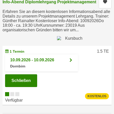
Kur
Info-Abend Diplomlehrgang Projektmanagement
c
i
h
Erfahren Sie an diesem kostenlosen Informationsabend alle
m
t
Details zu unserem Projektmanagement Lehrgang. Trainer:
m
Günther Rainalter Kostenloser Info-Abend: 10092026Do
e
u
18:00 - ca. 19:30 UhrKursnummer: 23019 Aus
n
organisatorischen Gründen bitten wir um...
n
S
g
i
v
e
e
1.5 TE
1 Termin
,
r
d
10.09.2026 - 10.09.2026
w
a
Dornbirn
e
s
n
s
d
Schließen
w
e
i
n
r
KOSTENLOS
w
Verfügbar
a
i
u
r
c