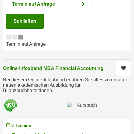
h
Termin auf Anfrage
e
u
r
t
e
Schließen
z
n
a
“
b
k
Termin auf Anfrage
k
l
o
i
m
c
m
Kur
Online-Infoabend MBA Financial Accounting
k
e
e
Bei diesem Online-Infoabend erfahren Sie alles zu unserer
n
n
neuen akademischen Ausbildung für
z
Bilanzbuchhalter:innen.
,
w
v
i
e
s
r
c
w
h
0 Termine
e
e
n