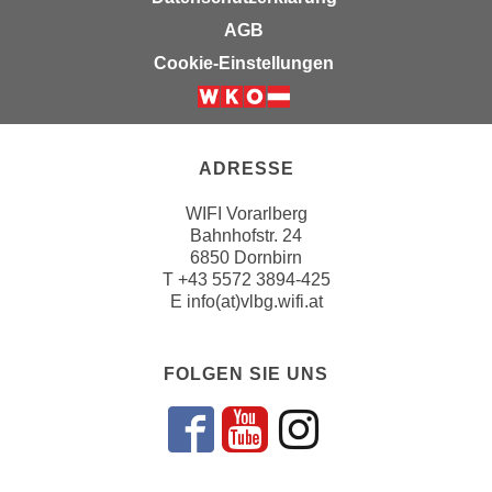
n
h
AGB
u
C
r
Cookie-Einstellungen
o
C
o
o
k
o
i
k
ADRESSE
e
i
s
WIFI Vorarlberg
e
Bahnhofstr. 24
v
s
6850 Dornbirn
o
,
T
+43 5572 3894-425
n
d
E
info(at)vlbg.wifi.at
U
i
S
e
-
FOLGEN SIE UNS
f
a
ü
m
r
Folgen sie un
Folgen sie 
Folgen si
e
d
r
i