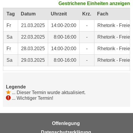
Gestrichene Einheiten anzeigen
c
i
h
Tag
Datum
Uhrzeit
Krz.
Fach
m
t
m
Fr
21.03.2025
14:00-20:00
-
Rhetorik - Freie
e
u
n
n
Sa
22.03.2025
8:00-16:00
-
Rhetorik - Freie
S
g
i
Fr
28.03.2025
14:00-20:00
-
Rhetorik - Freie
v
e
e
Sa
29.03.2025
8:00-16:00
-
Rhetorik - Freie
,
r
d
w
a
e
s
n
Legende
s
d
...
Dieser Termin wurde aktualisiert.
w
...
Wichtiger Termin!
e
i
n
r
w
a
i
Offenlegung
u
r
Datenschutzerklärung
c