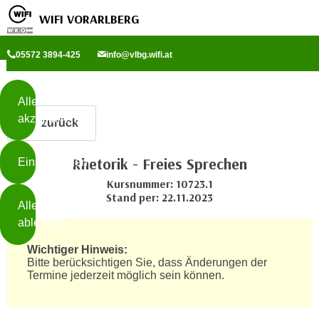
WIFI VORARLBERG
Diese
05572 3894-425
info@vlbg.wifi.at
Seite
Zum Inhalt springen
Zur Fußzeile springen
verwendet
Cookies
Alle
akzeptieren
zurück
O
h
Rhetorik - Freies Sprechen
Einstellungen
n
e
Kursnummer: 10723.1
B
Stand per: 22.11.2023
I
Alle
i
h
ablehnen
t
r
t
Wichtiger Hinweis:
e
Weiterlesen
e
Bitte berücksichtigen Sie, dass Änderungen der
Z
Termine jederzeit möglich sein können.
b
u
e
s
a
- nur für sichtbaren Text
t