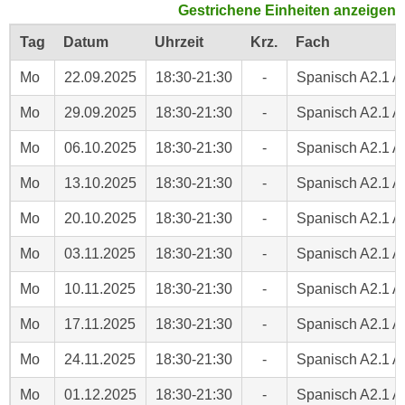
Gestrichene Einheiten anzeigen
c
i
h
Tag
Datum
Uhrzeit
Krz.
Fach
m
t
m
Mo
22.09.2025
18:30-21:30
-
Spanisch A2.1 A
e
u
n
n
Mo
29.09.2025
18:30-21:30
-
Spanisch A2.1 A
S
g
i
Mo
06.10.2025
18:30-21:30
-
Spanisch A2.1 A
v
e
e
Mo
13.10.2025
18:30-21:30
-
Spanisch A2.1 A
,
r
d
w
Mo
20.10.2025
18:30-21:30
-
Spanisch A2.1 A
a
e
s
Mo
03.11.2025
18:30-21:30
-
Spanisch A2.1 A
n
s
d
Mo
10.11.2025
18:30-21:30
-
Spanisch A2.1 A
w
e
i
Mo
17.11.2025
18:30-21:30
-
Spanisch A2.1 A
n
r
w
Mo
24.11.2025
18:30-21:30
-
Spanisch A2.1 A
a
i
u
r
Mo
01.12.2025
18:30-21:30
-
Spanisch A2.1 A
c