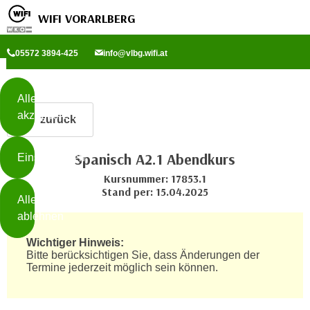
WIFI VORARLBERG
Diese
05572 3894-425
info@vlbg.wifi.at
Seite
Zum Inhalt springen
Zur Fußzeile springen
verwendet
Cookies
Alle
akzeptieren
zurück
O
h
Spanisch A2.1 Abendkurs
Einstellungen
n
e
Kursnummer: 17853.1
B
Stand per: 15.04.2025
I
Alle
i
h
ablehnen
t
r
t
Wichtiger Hinweis:
e
Weiterlesen
e
Bitte berücksichtigen Sie, dass Änderungen der
Z
Termine jederzeit möglich sein können.
b
u
e
s
a
- nur für sichtbaren Text
t