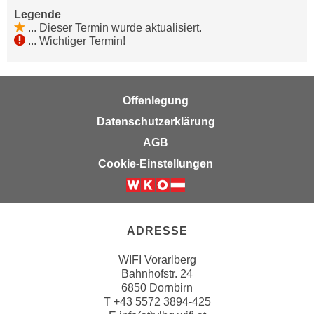
i
e
Legende
k
F
...
Dieser Termin wurde aktualisiert.
a
...
Wichtiger Termin!
u
n
n
i
k
s
t
Offenlegung
c
i
Datenschutzerklärung
h
o
e
AGB
n
n
d
Cookie-Einstellungen
U
e
n
r
t
W
e
e
ADRESSE
r
b
n
WIFI Vorarlberg
s
Bahnhofstr. 24
e
e
6850 Dornbirn
h
i
T
+43 5572 3894-425
m
t