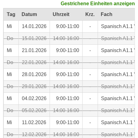
Gestrichene Einheiten anzeigen
c
i
h
Tag
Datum
Uhrzeit
Krz.
Fach
m
t
m
Mi
14.01.2026
9:00-11:00
-
Spanisch A1.1 V
e
u
n
n
Do
15.01.2026
14:00-16:00
-
Spanisch A1.1 V
S
g
i
Mi
21.01.2026
9:00-11:00
-
Spanisch A1.1 V
v
e
e
Do
22.01.2026
14:00-16:00
-
Spanisch A1.1 V
,
r
d
w
Mi
28.01.2026
9:00-11:00
-
Spanisch A1.1 V
a
e
s
Do
29.01.2026
14:00-16:00
-
Spanisch A1.1 V
n
s
d
Mi
04.02.2026
9:00-11:00
-
Spanisch A1.1 V
w
e
i
Do
05.02.2026
14:00-16:00
-
Spanisch A1.1 V
n
r
w
Mi
11.02.2026
9:00-11:00
-
Spanisch A1.1 V
a
i
u
r
Do
12.02.2026
14:00-16:00
-
Spanisch A1.1 V
c