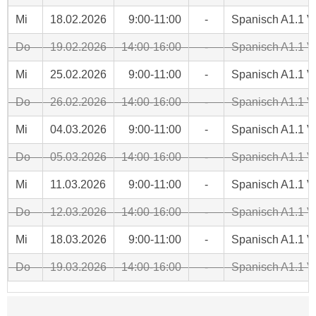
n
h
Mi
18.02.2026
9:00-11:00
-
Spanisch A1.1 V
u
C
r
Do
19.02.2026
14:00-16:00
-
Spanisch A1.1 V
o
C
o
o
Mi
25.02.2026
9:00-11:00
-
Spanisch A1.1 V
k
o
i
Do
26.02.2026
14:00-16:00
-
Spanisch A1.1 V
k
e
i
Mi
04.03.2026
9:00-11:00
-
Spanisch A1.1 V
s
e
v
Do
05.03.2026
14:00-16:00
-
Spanisch A1.1 V
s
o
,
Mi
11.03.2026
9:00-11:00
-
Spanisch A1.1 V
n
d
U
i
Do
12.03.2026
14:00-16:00
-
Spanisch A1.1 V
S
e
-
Mi
18.03.2026
9:00-11:00
-
Spanisch A1.1 V
f
a
ü
Do
19.03.2026
14:00-16:00
-
Spanisch A1.1 V
m
r
e
d
r
i