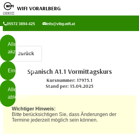
WIFI VORARLBERG
Diese
05572 3894-425
info@vlbg.wifi.at
Seite
Zum Inhalt springen
Zur Fußzeile springen
verwendet
Cookies
Alle
akzeptieren
zurück
O
h
Spanisch A1.1 Vormittagskurs
Einstellungen
n
e
Kursnummer: 17975.1
B
Stand per: 15.04.2025
I
Alle
i
h
ablehnen
t
r
t
Wichtiger Hinweis:
e
Weiterlesen
e
Bitte berücksichtigen Sie, dass Änderungen der
Z
Termine jederzeit möglich sein können.
b
u
e
s
a
- nur für sichtbaren Text
t