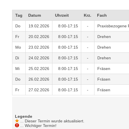
a
- nur für sichtbaren Text
t
c
i
Tag
Datum
Uhrzeit
Krz.
Fach
h
m
t
Do
19.02.2026
8:00-17:15
-
Praxisbezogene 
m
e
u
Fr
20.02.2026
8:00-17:15
-
Drehen
n
n
S
g
Mo
23.02.2026
8:00-17:15
-
Drehen
i
v
Di
24.02.2026
8:00-17:15
-
Drehen
e
e
,
r
Mi
25.02.2026
8:00-17:15
-
Fräsen
d
w
a
Do
26.02.2026
8:00-17:15
-
Fräsen
e
s
n
Fr
27.02.2026
8:00-17:15
-
Fräsen
s
d
w
e
i
n
r
w
Legende
a
...
Dieser Termin wurde aktualisiert.
i
...
Wichtiger Termin!
u