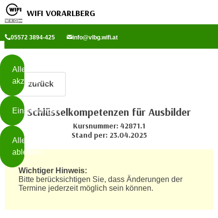
WIFI VORARLBERG
Diese
05572 3894-425
info@vlbg.wifi.at
Seite
Zum Inhalt springen
Zur Fußzeile springen
verwendet
Cookies
Alle
akzeptieren
zurück
O
h
Schlüsselkompetenzen für Ausbilder
Einstellungen
n
e
Kursnummer: 42871.1
B
Stand per: 23.04.2025
I
Alle
i
h
ablehnen
t
r
t
Wichtiger Hinweis:
e
Weiterlesen
e
Bitte berücksichtigen Sie, dass Änderungen der
Z
Termine jederzeit möglich sein können.
b
u
e
s
a
- nur für sichtbaren Text
t