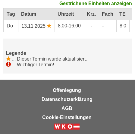
Gestrichene Einheiten anzeigen
c
i
h
Tag
Datum
Uhrzeit
Krz.
Fach
TE
O
m
t
m
Do
8:00-16:00
-
-
8,0
D
13.11.2025
e
u
n
n
S
g
i
v
Legende
e
e
...
Dieser Termin wurde aktualisiert.
,
...
Wichtiger Termin!
r
d
w
a
e
s
n
Offenlegung
s
d
w
Datenschutzerklärung
e
i
n
AGB
r
w
Cookie-Einstellungen
a
i
u
r
c