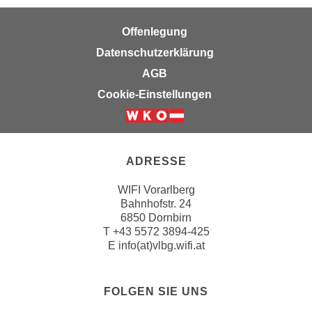
n
h
u
Offenlegung
C
r
o
Datenschutzerklärung
C
o
o
AGB
k
o
Cookie-Einstellungen
i
k
e
i
s
e
v
s
ADRESSE
o
,
n
d
WIFI Vorarlberg
U
Bahnhofstr. 24
i
S
6850 Dornbirn
e
T
+43 5572 3894-425
-
f
E
info(at)vlbg.wifi.at
a
ü
m
r
e
d
FOLGEN SIE UNS
r
i