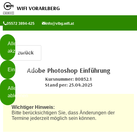
WIFI VORARLBERG
Diese
05572 3894-425
info@vlbg.wifi.at
Seite
Zum Inhalt springen
Zur Fußzeile springen
verwendet
Cookies
Alle
akzeptieren
zurück
O
h
Adobe Photoshop Einführung
Einstellungen
n
e
Kursnummer: 80852.1
B
Stand per: 25.04.2025
I
Alle
i
h
ablehnen
t
r
t
Wichtiger Hinweis:
e
Weiterlesen
e
Bitte berücksichtigen Sie, dass Änderungen der
Z
Termine jederzeit möglich sein können.
b
u
e
s
a
- nur für sichtbaren Text
t