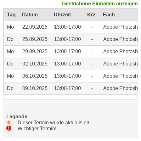
Gestrichene Einheiten anzeigen
c
i
h
Tag
Datum
Uhrzeit
Krz.
Fach
m
t
m
Mo
22.09.2025
13:00-17:00
-
Adobe Photosho
e
u
n
n
Do
25.09.2025
13:00-17:00
-
Adobe Photosho
S
g
i
Mo
29.09.2025
13:00-17:00
-
Adobe Photosho
v
e
e
Do
02.10.2025
13:00-17:00
-
Adobe Photosho
,
r
d
w
Mo
06.10.2025
13:00-17:00
-
Adobe Photosho
a
e
s
Do
09.10.2025
13:00-17:00
-
Adobe Photosho
n
s
d
w
e
i
n
Legende
r
w
...
Dieser Termin wurde aktualisiert.
a
i
...
Wichtiger Termin!
u
r
c