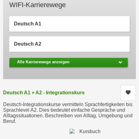
WIFI-Karrierewege
c
i
h
m
t
m
Deutsch A1
e
u
n
n
S
Deutsch A2
g
i
v
e
e
Alle Karrierewege anzeigen
,
r
d
w
a
e
s
n
Kur
Deutsch A1 + A2 - Integrationskurs
s
d
w
e
Deutsch-Integrationskurse vermitteln Sprachfertigkeiten bis
i
Sprachlevel A2. Dies bedeutet einfache Gespräche und
n
Alltagssituationen. Beschreiben von Alltag, Umgebung und
r
w
Beruf.
a
i
u
r
c