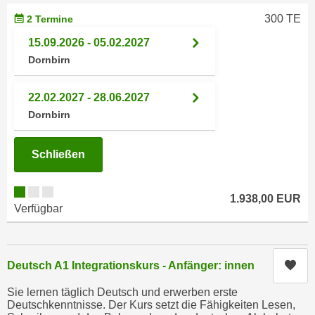
n
h
300 TE
2 Termine
u
C
r
15.09.2026 - 05.02.2027
o
C
Dornbirn
o
o
k
o
22.02.2027 - 28.06.2027
i
k
Dornbirn
e
i
s
e
v
Schließen
s
o
,
n
d
1.938,00 EUR
U
i
Verfügbar
S
e
-
f
a
ü
Kur
Deutsch A1 Integrationskurs - Anfänger: innen
m
r
e
d
Sie lernen täglich Deutsch und erwerben erste
r
Deutschkenntnisse. Der Kurs setzt die Fähigkeiten Lesen,
i