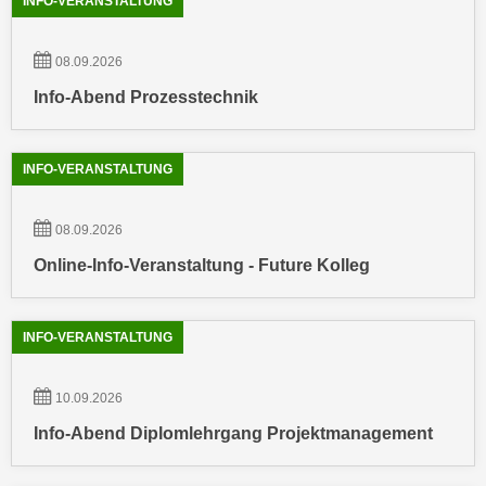
INFO-VERANSTALTUNG
u
d
z
i
e
08.09.2026
e
i
Info-Abend Prozesstechnik
C
g
o
e
o
n
INFO-VERANSTALTUNG
k
.
i
U
08.09.2026
e
m
s
Online-Info-Veranstaltung - Future Kolleg
I
e
h
r
n
h
INFO-VERANSTALTUNG
e
o
n
b
d
10.09.2026
e
a
Info-Abend Diplomlehrgang Projektmanagement
n
r
e
ü