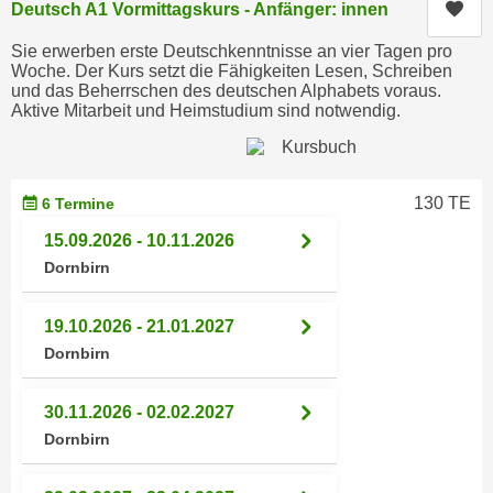
Kur
Deutsch A1 Vormittagskurs - Anfänger: innen
e
e
n
Sie erwerben erste Deutschkenntnisse an vier Tagen pro
n
e
Woche. Der Kurs setzt die Fähigkeiten Lesen, Schreiben
o
und das Beherrschen des deutschen Alphabets voraus.
i
t
Aktive Mitarbeit und Heimstudium sind notwendig.
n
w
s
e
e
n
t
130 TE
6 Termine
d
z
i
15.09.2026 - 10.11.2026
e
g
Dornbirn
n
s
,
i
19.10.2026 - 21.01.2027
w
n
Dornbirn
e
d
l
.
30.11.2026 - 02.02.2027
c
W
h
Dornbirn
e
e
n
s