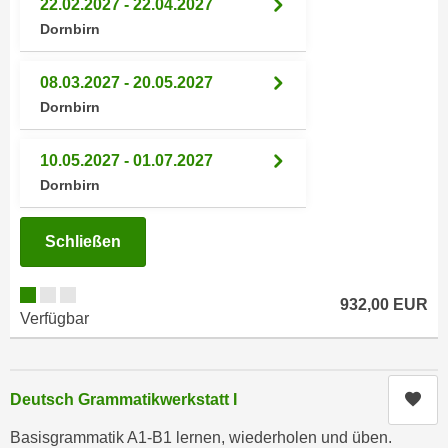
22.02.2027 - 22.04.2027
n
i
Dornbirn
S
c
i
h
e
08.03.2027 - 20.05.2027
n
a
Dornbirn
i
u
c
f
10.05.2027 - 01.07.2027
h
„
Dornbirn
t
A
d
l
e
Schließen
l
m
e
D
a
932,00 EUR
a
Verfügbar
k
t
z
e
e
n
p
Kur
Deutsch Grammatikwerkstatt I
s
t
c
Basisgrammatik A1-B1 lernen, wiederholen und üben.
i