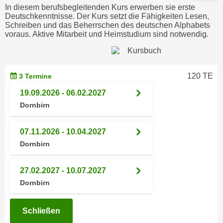
In diesem berufsbegleitenden Kurs erwerben sie erste
n
d
Deutschkenntnisse. Der Kurs setzt die Fähigkeiten Lesen,
E
e
Schreiben und das Beherrschen des deutschen Alphabets
U
voraus. Aktive Mitarbeit und Heimstudium sind notwendig.
n
-
w
U
i
S
r
120 TE
3 Termine
A
z
u
19.09.2026 - 06.02.2027
i
n
Dornbirn
e
t
l
e
o
07.11.2026 - 10.04.2027
r
r
Dornbirn
w
i
o
e
27.02.2027 - 10.07.2027
r
n
Dornbirn
f
t
e
i
n
Schließen
e
h