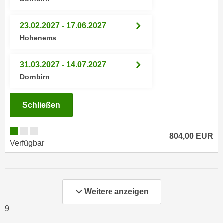
k
z
i
w
23.02.2027 - 17.06.2027
e
e
Hohenems
-
c
S
k
e
31.03.2027 - 14.07.2027
e
t
Dornbirn
n
z
u
u
n
Schließen
n
d
g
u
z
804,00 EUR
m
Verfügbar
u
f
s
ü
t
r
i
S
Weitere anzeigen
m
i
m
9
e
e
r