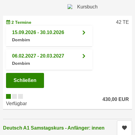
h
e
u
r
t
e
42 TE
2 Termine
z
n
a
15.09.2026 - 30.10.2026
“
b
Dornbirn
k
k
l
o
i
06.02.2027 - 20.03.2027
m
c
Dornbirn
m
k
e
e
Schließen
n
n
z
,
w
v
430,00 EUR
i
Verfügbar
e
s
r
c
w
h
e
Kur
Deutsch A1 Samstagskurs - Anfänger: innen
e
n