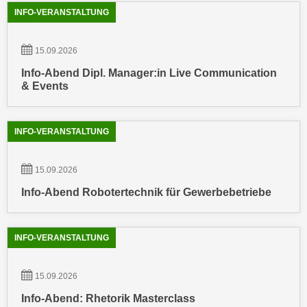
n
b
INFO-VERANSTALTUNG
p
e
e
r
15.09.2026
r
h
s
Info-Abend Dipl. Manager:in Live Communication
i
& Events
o
n
n
a
e
u
INFO-VERANSTALTUNG
n
s
b
e
e
15.09.2026
i
z
n
Info-Abend Robotertechnik für Gewerbebetriebe
o
e
g
a
e
INFO-VERANSTALTUNG
n
n
g
e
e
15.09.2026
n
n
Info-Abend: Rhetorik Masterclass
D
e