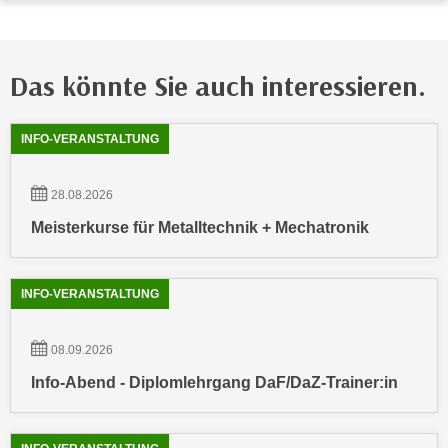
n
e
,
l
g
e
Das könnte Sie auch interessieren.
e
v
l
a
Showing
54
Ergebnisse werden angezeigt
a
INFO-VERANSTALTUNG
n
n
t
g
e
28.08.2026
e
I
Meisterkurse für Metalltechnik + Mechatronik
n
n
I
h
h
a
INFO-VERANSTALTUNG
r
l
e
t
d
08.09.2026
e
u
Info-Abend - Diplomlehrgang DaF/DaZ-Trainer:in
a
r
n
c
z
h