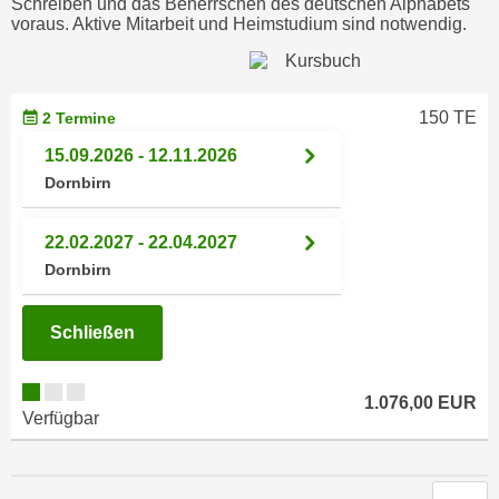
Schreiben und das Beherrschen des deutschen Alphabets
i
e
voraus. Aktive Mitarbeit und Heimstudium sind notwendig.
k
F
a
u
n
n
i
150 TE
2 Termine
k
s
t
15.09.2026 - 12.11.2026
c
i
Dornbirn
h
o
e
n
22.02.2027 - 22.04.2027
n
d
Dornbirn
U
e
n
r
t
Schließen
W
e
e
r
b
1.076,00 EUR
n
s
Verfügbar
e
e
h
i
m
t