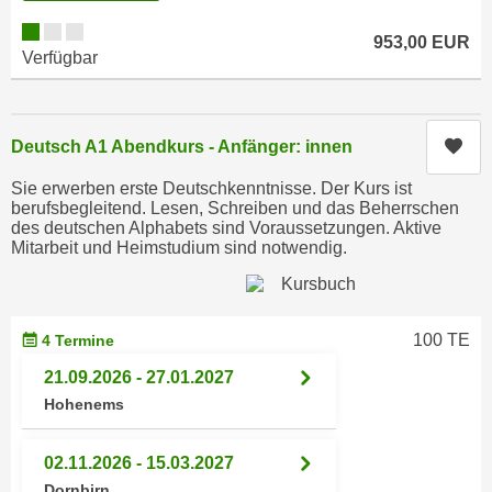
r
a
t
953,00 EUR
b
Verfügbar
e
e
C
n
o
.
o
Kur
Deutsch A1 Abendkurs - Anfänger: innen
W
k
e
Sie erwerben erste Deutschkenntnisse. Der Kurs ist
i
berufsbegleitend. Lesen, Schreiben und das Beherrschen
n
e
des deutschen Alphabets sind Voraussetzungen. Aktive
n
s
Mitarbeit und Heimstudium sind notwendig.
S
z
i
u
e
A
100 TE
4 Termine
d
n
e
a
21.09.2026 - 27.01.2027
r
l
Hohenems
C
y
o
s
02.11.2026 - 15.03.2027
o
e
Dornbirn