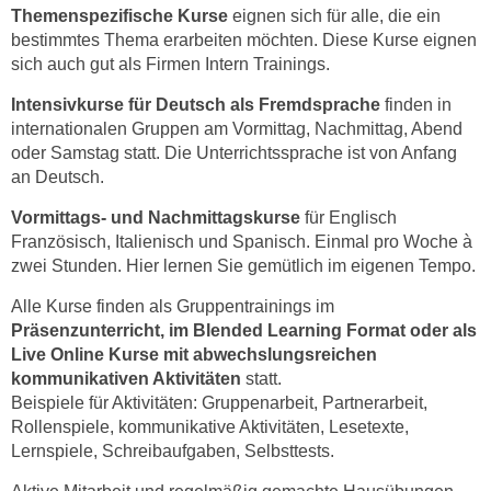
Themenspezifische Kurse
eignen sich für alle, die ein
e
e
bestimmtes Thema erarbeiten möchten. Diese Kurse eignen
n
n
sich auch gut als Firmen Intern Trainings.
e
o
i
t
Intensivkurse für Deutsch als Fremdsprache
finden in
n
internationalen Gruppen am Vormittag, Nachmittag, Abend
w
s
oder Samstag statt. Die Unterrichtssprache ist von Anfang
e
e
an Deutsch.
n
t
d
Vormittags- und Nachmittagskurse
für Englisch
z
i
Französisch, Italienisch und Spanisch. Einmal pro Woche à
e
g
zwei Stunden. Hier lernen Sie gemütlich im eigenen Tempo.
n
s
,
Alle Kurse finden als Gruppentrainings im
i
Präsenzunterricht, im Blended Learning Format oder als
w
n
Live Online Kurse mit abwechslungsreichen
e
d
kommunikativen Aktivitäten
statt.
l
.
Beispiele für Aktivitäten: Gruppenarbeit, Partnerarbeit,
c
W
Rollenspiele, kommunikative Aktivitäten, Lesetexte,
h
e
Lernspiele, Schreibaufgaben, Selbsttests.
e
n
s