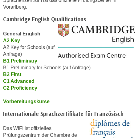
Sprachenzentrum ist das offizielle Prüfungscenter in
n
Vorarlberg.
d
E
e
Cambridge English Qualifications
U
n
-
w
General English
U
i
A2 Key
S
r
A2 Key for Schools (auf
A
z
Anfrage)
u
i
B1 Preliminary
n
e
B1 Preliminary for Schools (auf Anfrage)
t
l
B2 First
e
o
C1 Advanced
r
C2 Proficiency
r
w
i
o
Vorbereitungskurse
e
r
n
Internationale Sprachzertifikate für Französisch
f
t
e
i
Das WIFI ist offizielles
n
e
Prüfungszentrum der Chambre de
h