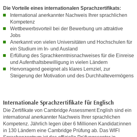
h
e
Die Vorteile eines internationalen Sprachzertifikats:
u
r
International anerkannter Nachweis Ihrer sprachlichen
t
e
Kompetenz
z
n
Wettbewerbsvorteil bei der Bewerbung um attraktive
a
“
Jobs
b
k
Anerkannt von vielen Universitäten und Hochschulen für
k
l
ein Studium im In- und Ausland
o
Erfüllung des Sprachkenntnisnachweises für die Einreise
i
m
und Aufenthaltsbewilligung in vielen Ländern
c
m
Hervorragend geeignet als klares Lernziel, zur
k
e
Steigerung der Motivation und des Durchhaltevermögens
e
n
n
z
,
w
v
Internationale Sprachzertifikate für Englisch
i
e
Die Zertifikate von Cambridge Assessment English sind ein
s
r
international anerkannter Nachweis Ihrer sprachlichen
c
w
Kompetenz. Jährlich legen über 6 Millionen Kandidat:innen
h
e
in 130 Ländern eine Cambridge Prüfung ab. Das WIFI
e
n