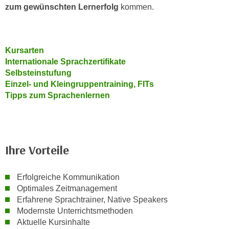
n
zum gewünschten Lernerfolg
kommen.
h
u
C
r
o
C
o
Kursarten
o
k
Internationale Sprachzertifikate
o
Selbsteinstufung
i
k
Einzel- und Kleingruppentraining, FITs
e
i
Tipps zum Sprachenlernen
s
e
v
s
o
,
n
d
U
Ihre Vorteile
i
S
e
-
f
Erfolgreiche Kommunikation
a
ü
Optimales Zeitmanagement
m
Erfahrene Sprachtrainer, Native Speakers
r
e
Modernste Unterrichtsmethoden
d
r
Aktuelle Kursinhalte
i