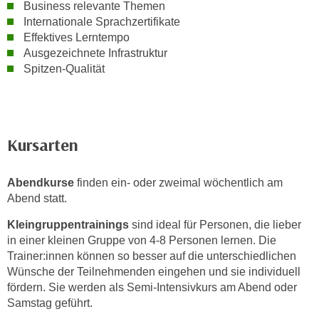
i
Business relevante Themen
e
Internationale Sprachzertifikate
k
F
Effektives Lerntempo
a
u
Ausgezeichnete Infrastruktur
n
n
Spitzen-Qualität
i
k
s
t
c
i
h
o
Kursarten
e
n
n
d
U
e
Abendkurse
finden ein- oder zweimal wöchentlich am
n
Abend statt.
r
t
W
Kleingruppentrainings
sind ideal für Personen, die lieber
e
e
in einer kleinen Gruppe von 4-8 Personen lernen. Die
r
b
Trainer:innen können so besser auf die unterschiedlichen
n
s
Wünsche der Teilnehmenden eingehen und sie individuell
e
e
fördern. Sie werden als Semi-Intensivkurs am Abend oder
h
i
Samstag geführt.
m
t