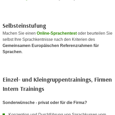
n
b
p
e
e
r
r
h
Selbsteinstufung
s
i
o
Machen Sie einen
Online-Sprachentest
oder beurteilen Sie
n
n
selbst Ihre Sprachkentnisse nach den Kriterien des
a
e
Gemeinsamen Europäischen Referenzrahmen für
u
n
Sprachen
.
s
b
e
e
i
z
n
o
e
Einzel- und Kleingruppentrainings, Firmen
g
a
Intern Trainings
e
n
n
g
e
e
Sonderwünsche - privat oder für die Firma?
n
n
D
Konzeption und Durchführung von Sprachkursen vom
e