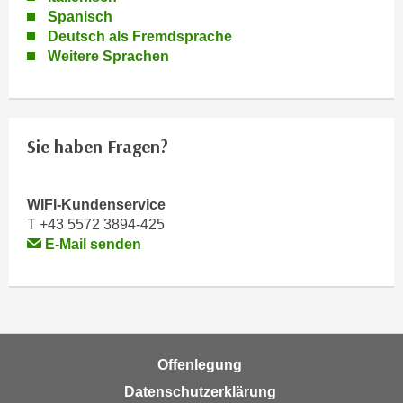
e
Spanisch
n
m
Deutsch als Fremdsprache
g
Weitere Sprachen
E
z
U
w
-
e
D
c
a
Sie haben Fragen?
k
t
e
e
u
WIFI-Kundenservice
n
n
T +43 5572 3894-425
s
d
E-Mail senden
c
O
h
p
u
t
t
i
z
m
r
Offenlegung
i
e
e
Datenschutzerklärung
c