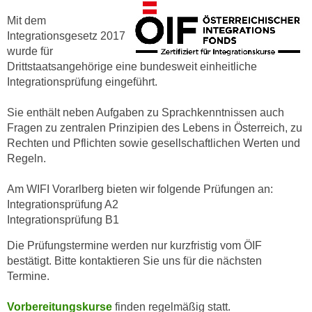
u
d
Mit dem
z
i
Integrationsgesetz 2017
e
e
wurde für
i
C
Drittstaatsangehörige eine bundesweit einheitliche
g
Integrationsprüfung eingeführt.
o
e
o
n
Sie enthält neben Aufgaben zu Sprachkenntnissen auch
k
.
Fragen zu zentralen Prinzipien des Lebens in Österreich, zu
i
U
Rechten und Pflichten sowie gesellschaftlichen Werten und
e
m
Regeln.
s
I
e
h
Am WIFI Vorarlberg bieten wir folgende Prüfungen an:
r
Integrationsprüfung A2
n
h
Integrationsprüfung B1
e
o
n
Die Prüfungstermine werden nur kurzfristig vom ÖIF
b
d
bestätigt. Bitte kontaktieren Sie uns für die nächsten
e
a
Termine.
n
r
e
ü
Vorbereitungskurse
finden regelmäßig statt.