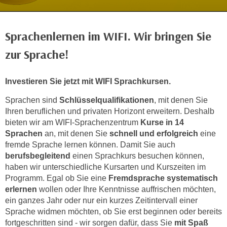
c
i
h
m
t
Sprachenlernen im WIFI. Wir bringen Sie
m
e
u
zur Sprache!
n
n
S
g
i
Investieren Sie jetzt mit WIFI Sprachkursen.
v
e
e
Sprachen sind
Schlüsselqualifikationen
, mit denen Sie
,
r
Ihren beruflichen und privaten Horizont erweitern. Deshalb
d
w
bieten wir am WIFI-Sprachenzentrum
Kurse in 14
a
e
Sprachen
an, mit denen Sie
schnell und erfolgreich
eine
s
fremde Sprache lernen können. Damit Sie auch
n
s
berufsbegleitend
einen Sprachkurs besuchen können,
d
w
haben wir unterschiedliche Kursarten und Kurszeiten im
e
i
Programm. Egal ob Sie eine
Fremdsprache systematisch
n
erlernen
wollen oder Ihre Kenntnisse auffrischen möchten,
r
w
ein ganzes Jahr oder nur ein kurzes Zeitintervall einer
a
i
Sprache widmen möchten, ob Sie erst beginnen oder bereits
u
r
fortgeschritten sind - wir sorgen dafür, dass Sie
mit Spaß
c