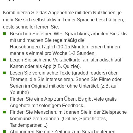
u
e
b
Kombinieren Sie das Angenehme mit dem Nützlichen, je
n
i
mehr Sie sich selbst aktiv mit einer Sprache beschäftigen,
i
e
desto schneller lernen Sie.
n
t
Besuchen Sie einen WIFI Sprachkurs, arbeiten Sie aktiv
d
e
mit und machen Sie regelmäßig die
e
n
Hausübungen.Täglich 10-15 Minuten lernen bringen
n
,
mehr als einmal pro Woche 1-2 Stunden.
U
w
Legen Sie sich eine Vokabelkartei an, altmodisch auf
S
e
Karton oder als App (z.B. Quizlet).
A
Lesen Sie vereinfachte Texte (graded readers) über
r
,
Themen, die Sie interessieren. Sehen Sie Filme oder
d
b
Serien im Original mit oder ohne Untertitel. (z.B. auf
e
e
Youtube)
n
Finden Sie eine App zum Üben. Es gibt viele gratis
i
w
Angebote mit sofortigem Feedback.
w
e
Finden Sie Menschen, mit denen Sie in der Zielsprache
e
i
kommunizieren können. (Online, Sprachcafes,
l
t
Tandempartner,...)
c
e
Abonnieren Sie eine Zeitung zum Sprachenlernen.