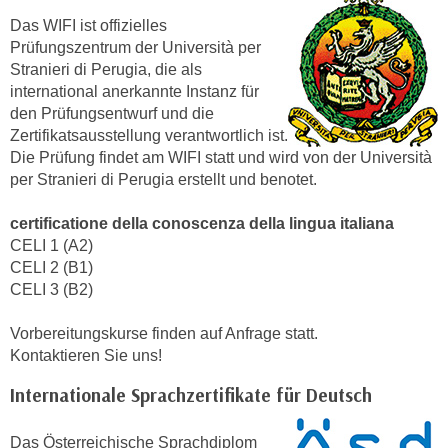
k
z
Das WIFI ist offizielles
i
w
Prüfungszentrum der Università per
e
e
Stranieri di Perugia, die als
-
c
international anerkannte Instanz für
S
k
den Prüfungsentwurf und die
e
e
Zertifikatsausstellung verantwortlich ist.
t
Die Prüfung findet am WIFI statt und wird von der Università
n
z
per Stranieri di Perugia erstellt und benotet.
u
u
n
n
certificatione della conoscenza della lingua italiana
d
CELI 1 (A2)
g
u
CELI 2 (B1)
z
m
CELI 3 (B2)
u
f
s
ü
Vorbereitungskurse finden auf Anfrage statt.
t
r
Kontaktieren Sie uns!
i
S
m
Internationale Sprachzertifikate für Deutsch
i
m
e
e
Das Österreichische Sprachdiplom
r