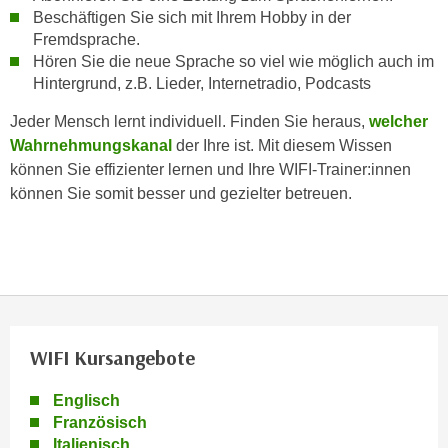
h
r
Beschäftigen Sie sich mit Ihrem Hobby in der
e
e
Fremdsprache.
n
Hören Sie die neue Sprache so viel wie möglich auch im
C
I
Hintergrund, z.B. Lieder, Internetradio, Podcasts
o
h
o
Jeder Mensch lernt individuell. Finden Sie heraus,
welcher
r
k
Wahrnehmungskanal
der Ihre ist. Mit diesem Wissen
e
i
können Sie effizienter lernen und Ihre WIFI-Trainer:innen
D
e
können Sie somit besser und gezielter betreuen.
a
s
t
f
e
ü
n
r
k
M
e
a
i
r
WIFI Kursangebote
n
k
e
e
Englisch
m
Französisch
t
d
Italienisch
i