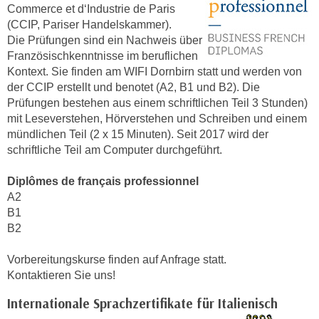
r
Commerce et d‘Industrie de Paris
a
t
(CCIP, Pariser Handelskammer).
b
e
Die Prüfungen sind ein Nachweis über
e
Französischkenntnisse im beruflichen
C
n
Kontext. Sie finden am WIFI Dornbirn statt und werden von
o
.
der CCIP erstellt und benotet (A2, B1 und B2). Die
o
W
Prüfungen bestehen aus einem schriftlichen Teil 3 Stunden)
k
mit Leseverstehen, Hörverstehen und Schreiben und einem
e
i
mündlichen Teil (2 x 15 Minuten). Seit 2017 wird der
n
e
schriftliche Teil am Computer durchgeführt.
n
s
S
z
Diplômes de français professionnel
i
u
A2
e
A
B1
d
n
B2
e
a
r
Vorbereitungskurse finden auf Anfrage statt.
l
C
Kontaktieren Sie uns!
y
o
s
Internationale Sprachzertifikate für Italienisch
o
e