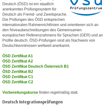
n
Deutsch (ÖSD) ist ein staatlich
e
anerkanntes Prüfungssystem für
,
l
Deutsch als Fremd- und Zweitsprache.
g
e
Die Prüfungen des ÖSD entsprechen
e
v
internationalen Rahmenrichtlinien und orientieren sich an
l
a
den Niveaubeschreibungen des Gemeinsamen
a
n
europäischen Referenzrahmens für Sprachen (GER) und an
n
t
Profile deutsch. ÖSD-Prüfungen sind als Nachweis von
g
e
Deutschkenntnissen weltweit anerkannt.
e
I
n
ÖSD Zertifikat A1
n
I
ÖSD Zertifikat A2
h
h
ÖSD Zertifikat Deutsch Österreich B1
a
ÖSD Zertifikat B2
r
l
ÖSD Zertifikat C1
e
t
ÖSD Zertifikat C2
d
e
u
a
Vorbereitungskurse
finden regelmäßig statt.
r
n
c
Deutsch Integrationsprüfungen
z
h