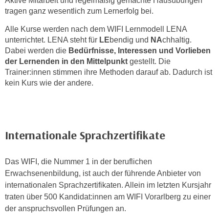
Aktive Mitarbeit und regelmäßig gemachte Hausübungen
n
tragen ganz wesentlich zum Lernerfolg bei.
i
S
c
i
Alle Kurse werden nach dem WIFI Lernmodell LENA
h
e
unterrichtet. LENA steht für
LE
bendig und
NA
chhaltig.
n
a
Dabei werden die
Bedürfnisse, Interessen und Vorlieben
i
der Lernenden in den Mittelpunkt
gestellt. Die
u
c
Trainer:innen stimmen ihre Methoden darauf ab. Dadurch ist
f
h
kein Kurs wie der andere.
„
t
A
d
l
e
l
m
e
Internationale Sprachzertifikate
D
a
a
k
Das WIFI, die Nummer 1 in der beruflichen
t
z
Erwachsenenbildung, ist auch der führende Anbieter von
e
e
internationalen Sprachzertifikaten. Allein im letzten Kursjahr
n
p
traten über 500 Kandidat:innen am WIFI Vorarlberg zu einer
s
t
der anspruchsvollen Prüfungen an.
c
i