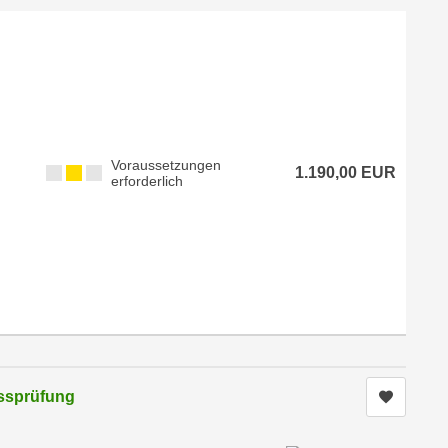
Voraussetzungen
1.190,00 EUR
erforderlich
ussprüfung
Kurs me