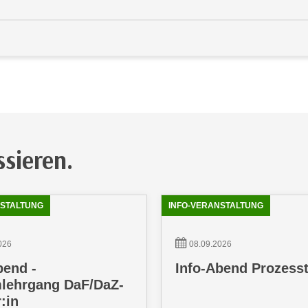
ssieren.
NSTALTUNG
INFO-VERANSTALTUNG
026
08.09.2026
bend -
Info-Abend Prozess
lehrgang DaF/DaZ-
:in