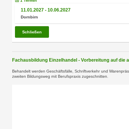
1 Termin
n
s
n
11.01.2027 - 10.06.2027
i
S
Dornbirn
c
i
h
e
Schließen
n
a
i
u
c
f
h
„
Fachausbildung Einzelhandel - Vorbereitung auf die
t
A
d
l
Behandelt werden Geschäftsfälle, Schriftverkehr und Warenpräse
e
zweiten Bildungsweg mit Berufspraxis zugeschnitten.
l
m
e
D
a
a
k
t
z
e
e
n
p
s
t