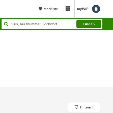
Merkliste
myWIFI
myWIFI Apps öffnen
Finden
Filtern
!