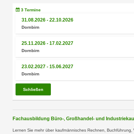
r
i
i
3 Termine
e
k
F
31.08.2026 - 22.10.2026
a
u
Dornbirn
n
n
i
k
25.11.2026 - 17.02.2027
s
t
Dornbirn
c
i
h
o
e
23.02.2027 - 15.06.2027
n
n
Dornbirn
d
U
e
n
r
Schließen
t
W
e
e
r
b
n
s
Fachausbildung Büro-, Großhandel- und Industriekauf
e
e
h
Lernen Sie mehr über kaufmännisches Rechnen, Buchführung, W
i