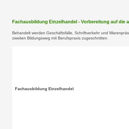
a
- nur für sichtbaren Text
t
c
i
h
m
Fachausbildung Einzelhandel - Vorbereitung auf die
t
m
e
Behandelt werden Geschäftsfälle, Schriftverkehr und Warenpräse
u
n
zweiten Bildungsweg mit Berufspraxis zugeschnitten.
n
S
g
i
v
e
e
,
r
d
w
a
e
s
n
Fachausbildung Einzelhandel
s
d
w
e
i
n
r
w
a
i
u