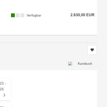
2.630,00 EUR
Verfügbar
Kurs me
25 -
26