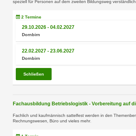
speziell für Personen auf dem zweiten Bildungsweg verständlich 
m
t
e
e
2 Termine
n
n
e
29.10.2026 - 04.02.2027
o
i
Dornbirn
t
n
w
s
e
22.02.2027 - 23.06.2027
e
n
Dornbirn
t
d
z
i
Schließen
e
g
n
s
,
i
w
n
Fachausbildung Betriebslogistik - Vorbereitung auf 
e
d
l
.
Fachlich und kaufmännisch sattelfest werden in den Themenbe
c
Rechnungswesen, Büro und vieles mehr.
W
h
e
e