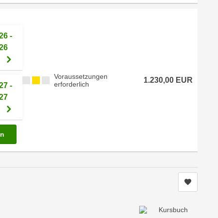
26 -
26
Voraussetzungen
1.230,00 EUR
erforderlich
27 -
27
en
Kurs me