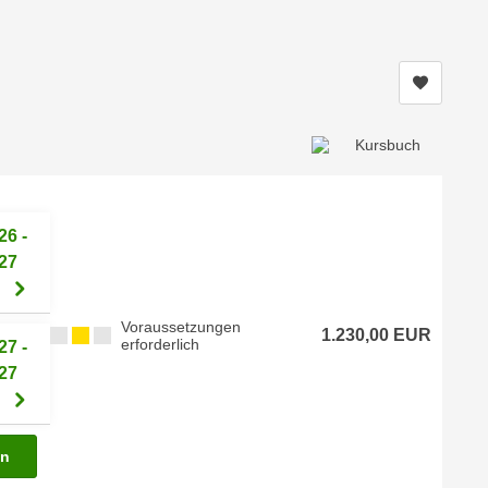
Kurs me
26 -
27
Voraussetzungen
1.230,00 EUR
erforderlich
27 -
27
en