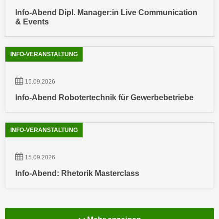
n
b
Info-Abend Dipl. Manager:in Live Communication
p
e
& Events
e
r
r
h
s
i
INFO-VERANSTALTUNG
o
n
n
a
15.09.2026
e
u
n
Info-Abend Robotertechnik für Gewerbebetriebe
s
b
e
e
i
INFO-VERANSTALTUNG
z
n
o
e
g
15.09.2026
a
e
n
Info-Abend: Rhetorik Masterclass
n
g
e
e
n
n
D
e