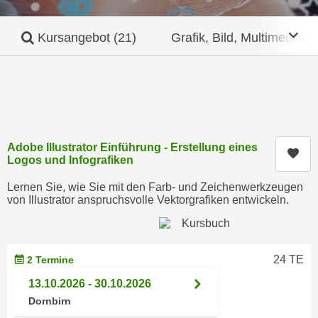
c
i
h
m
Mob
Kursangebot
(21)
Grafik, Bild, Multimedia, 
t
m
e
u
n
n
S
g
i
v
e
e
,
Adobe Illustrator Einführung - Erstellung eines
r
Kur
Logos und Infografiken
d
w
a
e
Lernen Sie, wie Sie mit den Farb- und Zeichenwerkzeugen
s
von Illustrator anspruchsvolle Vektorgrafiken entwickeln.
n
s
d
w
e
i
n
24 TE
2 Termine
r
w
a
13.10.2026 - 30.10.2026
i
u
Dornbirn
r
c