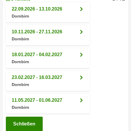
i
e
22.09.2026 - 13.10.2026
k
F
a
Dornbirn
u
n
n
i
10.11.2026 - 27.11.2026
k
s
Dornbirn
t
c
i
h
o
18.01.2027 - 04.02.2027
e
n
Dornbirn
n
d
U
e
23.02.2027 - 16.03.2027
n
r
Dornbirn
t
W
e
e
11.05.2027 - 01.06.2027
r
b
n
Dornbirn
s
e
e
h
i
Schließen
m
t