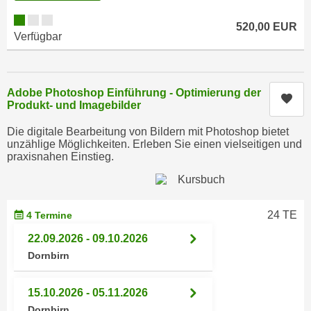
e
e
520,00 EUR
n
n
Verfügbar
e
o
i
t
n
w
Adobe Photoshop Einführung - Optimierung der
s
Kur
e
Produkt- und Imagebilder
e
n
t
Die digitale Bearbeitung von Bildern mit Photoshop bietet
d
z
unzählige Möglichkeiten. Erleben Sie einen vielseitigen und
i
praxisnahen Einstieg.
e
g
n
s
,
i
w
24 TE
4 Termine
n
e
d
22.09.2026 - 09.10.2026
l
.
Dornbirn
c
W
h
e
15.10.2026 - 05.11.2026
e
n
Dornbirn
s