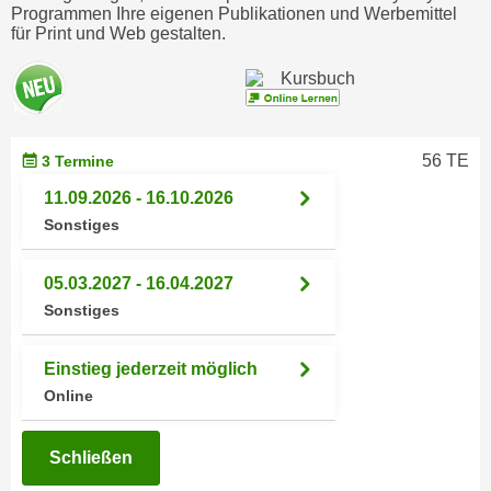
h
Programmen Ihre eigenen Publikationen und Werbemittel
e
für Print und Web gestalten.
u
r
t
e
z
n
a
“
b
k
56 TE
3 Termine
k
l
o
11.09.2026 - 16.10.2026
i
m
Sonstiges
c
m
k
e
e
05.03.2027 - 16.04.2027
n
n
Sonstiges
z
,
w
v
Einstieg jederzeit möglich
i
e
Online
s
r
c
w
h
Schließen
e
e
n