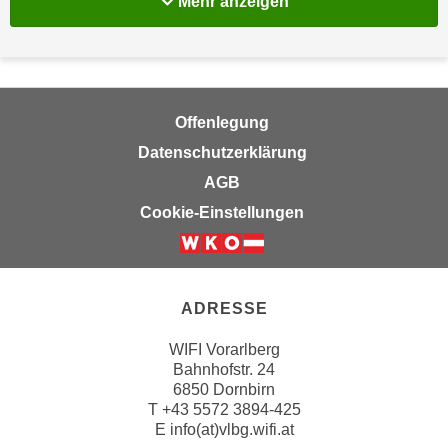
Mehr Info-Veranstal
Mehr anzeigen
a
h
t
m
e
e
n
O
a
n
Offenlegung
u
l
Datenschutzerklärung
c
i
AGB
h
n
a
Cookie-Einstellungen
e
n
-
U
J
n
o
t
ADRESSE
u
e
r
WIFI Vorarlberg
r
n
Bahnhofstr. 24
n
e
6850 Dornbirn
e
y
T
+43 5572 3894-425
h
E
info(at)vlbg.wifi.at
z
m