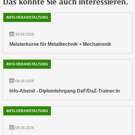
Das könnte Sie auch interessieren.
n
e
,
l
Showing
54
Ergebnisse werden angezeigt
INFO-VERANSTALTUNG
g
e
e
v
l
28.08.2026
a
a
n
Meisterkurse für Metalltechnik + Mechatronik
n
t
g
e
e
INFO-VERANSTALTUNG
I
n
n
I
h
08.09.2026
h
a
Info-Abend - Diplomlehrgang DaF/DaZ-Trainer:in
r
l
e
t
d
e
INFO-VERANSTALTUNG
u
a
r
n
c
08.09.2026
z
h