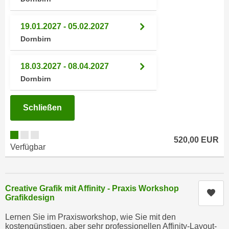
n
i
S
c
19.01.2027 - 05.02.2027
i
h
Dornbirn
e
n
a
i
u
18.03.2027 - 08.04.2027
c
f
Dornbirn
h
„
t
A
Schließen
d
l
e
l
m
e
520,00 EUR
D
Verfügbar
a
a
k
t
z
e
e
Creative Grafik mit Affinity - Praxis Workshop
Kur
n
Grafikdesign
p
s
t
Lernen Sie im Praxisworkshop, wie Sie mit den
c
i
kostengünstigen, aber sehr professionellen Affinity-Layout-