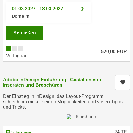
n
h
01.03.2027 - 18.03.2027
u
C
Dornbirn
r
o
C
o
o
Schließen
k
o
i
k
e
520,00 EUR
i
Verfügbar
s
e
v
s
o
,
n
Adobe InDesign Einführung - Gestalten von
d
Kur
Inseraten und Broschüren
U
i
S
e
Der Einstieg in InDesign, das Layout-Programm
-
schlechthin;mit all seinen Möglichkeiten und vielen Tipps
f
a
und Tricks.
ü
m
r
e
d
r
i
24 TE
5 Termine