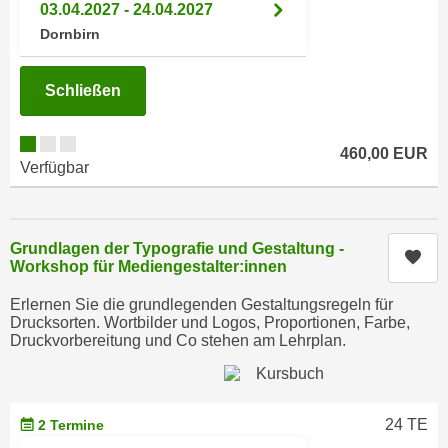
r
03.04.2027 - 24.04.2027
a
t
Dornbirn
b
e
e
C
Schließen
n
o
.
o
W
k
460,00 EUR
e
Verfügbar
i
n
e
n
s
S
z
Grundlagen der Typografie und Gestaltung -
Kur
i
Workshop für Mediengestalter:innen
u
e
A
Erlernen Sie die grundlegenden Gestaltungsregeln für
d
n
Drucksorten. Wortbilder und Logos, Proportionen, Farbe,
e
Druckvorbereitung und Co stehen am Lehrplan.
a
r
l
C
y
o
s
24 TE
2 Termine
o
e