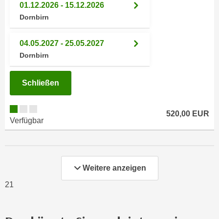
k
01.12.2026 - 15.12.2026
z
i
Dornbirn
w
e
e
-
c
04.05.2027 - 25.05.2027
S
k
Dornbirn
e
e
t
n
Schließen
z
u
u
n
n
d
520,00 EUR
Verfügbar
g
u
z
m
u
f
s
ü
t
Weitere anzeigen
r
i
S
21
m
i
m
e
e
r