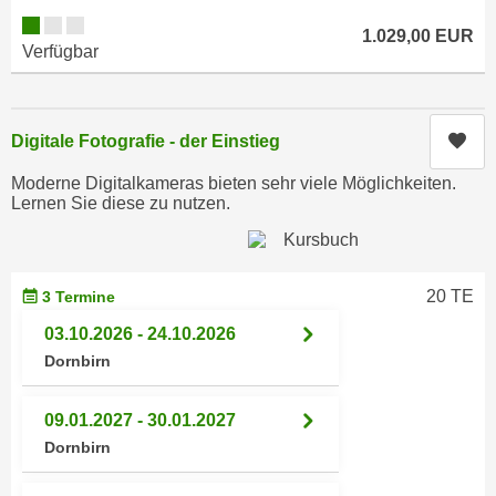
n
d
1.029,00 EUR
E
Verfügbar
e
U
n
-
w
U
i
Kur
Digitale Fotografie - der Einstieg
S
r
A
Moderne Digitalkameras bieten sehr viele Möglichkeiten.
z
u
Lernen Sie diese zu nutzen.
i
n
e
t
l
e
o
20 TE
3 Termine
r
r
03.10.2026 - 24.10.2026
w
i
Dornbirn
o
e
r
n
f
09.01.2027 - 30.01.2027
t
e
Dornbirn
i
n
e
h