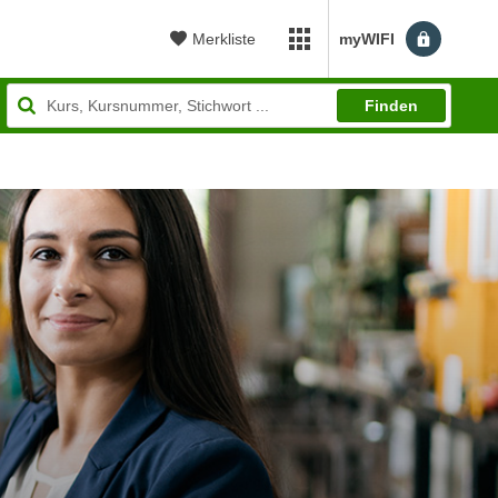
Merkliste
myWIFI
Filtern
!
myWIFI Apps öffnen
Finden