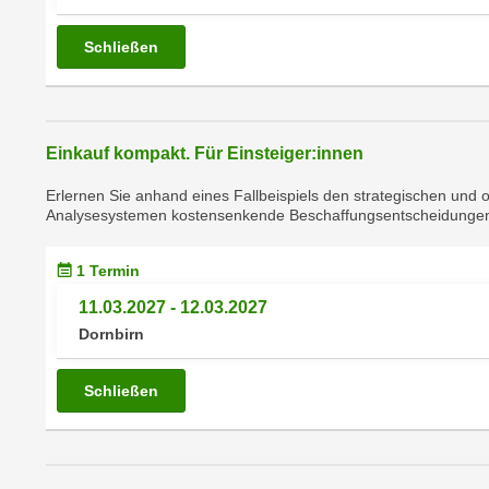
r
c
n
h
Schließen
u
C
r
o
C
o
o
k
Einkauf kompakt. Für Einsteiger:innen
o
i
k
Erlernen Sie anhand eines Fallbeispiels den strategischen und o
e
i
Analysesystemen kostensenkende Beschaffungsentscheidunge
s
e
v
s
1 Termin
o
,
11.03.2027 - 12.03.2027
n
d
Dornbirn
U
i
S
e
-
Schließen
f
a
ü
m
r
e
d