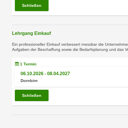
n
s
Schließen
n
i
S
c
i
h
e
n
Lehrgang Einkauf
a
i
u
Ein professioneller Einkauf verbessert messbar die Unternehme
c
f
Aufgaben der Beschaffung sowie die Bedarfsplanung und das 
h
„
t
A
1 Termin
d
l
06.10.2026 - 08.04.2027
e
l
Dornbirn
m
e
D
a
a
Schließen
k
t
z
e
e
n
p
s
t