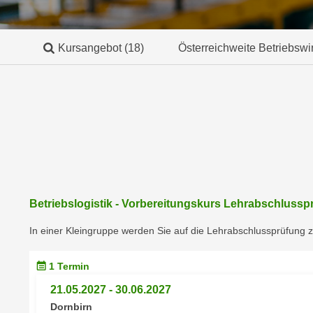
a
- nur für sichtbaren Text
t
c
i
h
m
Kursangebot
(18)
Österreichweite Betriebswi
t
m
e
u
n
n
S
g
i
v
e
e
,
r
d
w
a
e
Betriebslogistik - Vorbereitungskurs Lehrabschluss
s
n
s
In einer Kleingruppe werden Sie auf die Lehrabschlussprüfung z
d
w
e
i
n
1 Termin
r
w
21.05.2027 - 30.06.2027
a
i
Dornbirn
u