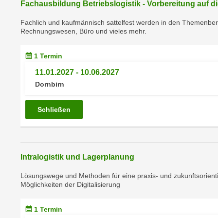
r
Fachausbildung Betriebslogistik - Vorbereitung auf 
i
i
e
Fachlich und kaufmännisch sattelfest werden in den Themenbe
k
F
Rechnungswesen, Büro und vieles mehr.
a
u
n
n
1 Termin
i
k
s
11.01.2027 - 10.06.2027
t
c
Dornbirn
i
h
o
e
Schließen
n
n
d
U
e
n
r
t
Intralogistik und Lagerplanung
W
e
e
Lösungswege und Methoden für eine praxis- und zukunftsorientie
r
b
Möglichkeiten der Digitalisierung
n
s
e
e
1 Termin
h
i