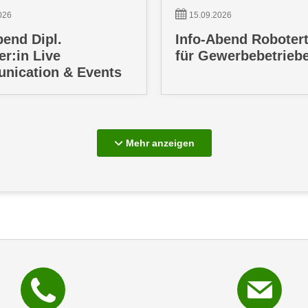
026
15.09.2026
bend Dipl.
Info-Abend Roboter
r:in Live
für Gewerbebetrieb
nication & Events
Mehr Info-Veranstaltun
Mehr anzeigen