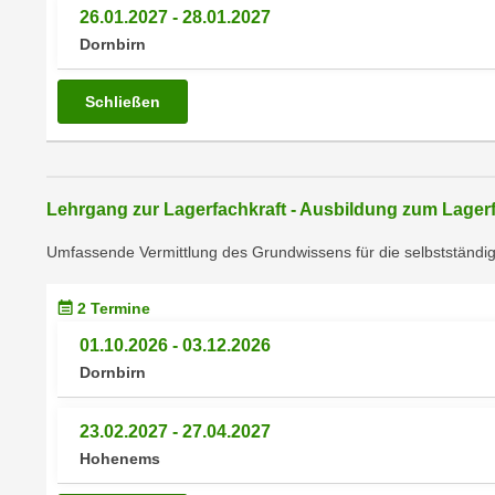
m
26.01.2027 - 28.01.2027
t
e
Dornbirn
e
n
n
e
o
Schließen
i
t
n
w
s
e
e
n
Lehrgang zur Lagerfachkraft - Ausbildung zum Lager
t
d
z
Umfassende Vermittlung des Grundwissens für die selbstständig
i
e
g
n
2 Termine
s
,
i
01.10.2026 - 03.12.2026
w
n
Dornbirn
e
d
l
.
23.02.2027 - 27.04.2027
c
W
Hohenems
h
e
e