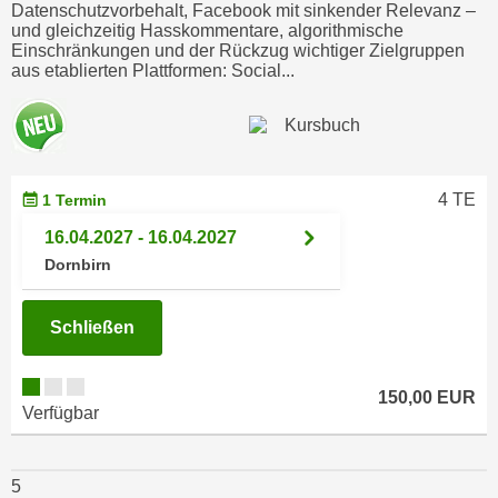
h
Datenschutzvorbehalt, Facebook mit sinkender Relevanz –
e
und gleichzeitig Hasskommentare, algorithmische
u
r
Einschränkungen und der Rückzug wichtiger Zielgruppen
t
e
aus etablierten Plattformen: Social...
z
n
a
“
b
k
k
l
o
4 TE
1 Termin
i
m
c
16.04.2027 - 16.04.2027
m
k
Dornbirn
e
e
n
n
Schließen
z
,
w
v
i
e
150,00 EUR
s
Verfügbar
r
c
w
h
e
5
e
n