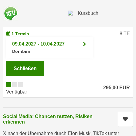
n
i
S
c
i
h
e
n
a
8 TE
1 Termin
i
u
c
09.04.2027 - 10.04.2027
f
h
Dornbirn
„
t
A
d
l
Schließen
e
l
m
e
D
295,00 EUR
a
Verfügbar
a
k
t
z
e
e
n
Social Media: Chancen nutzen, Risiken
p
Kur
erkennen
s
t
c
i
X nach der Übernahme durch Elon Musk, TikTok unter