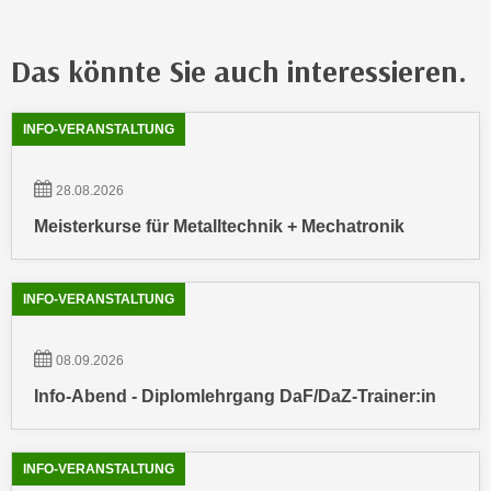
n
d
E
e
Das könnte Sie auch interessieren.
U
n
-
w
Showing
54
Ergebnisse werden angezeigt
U
i
INFO-VERANSTALTUNG
S
r
A
z
28.08.2026
u
i
Meisterkurse für Metalltechnik + Mechatronik
n
e
t
l
e
o
INFO-VERANSTALTUNG
r
r
w
i
o
08.09.2026
e
r
n
Info-Abend - Diplomlehrgang DaF/DaZ-Trainer:in
f
t
e
i
n
INFO-VERANSTALTUNG
e
h