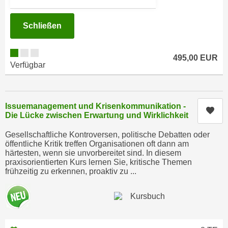
n
h
u
C
Schließen
r
o
C
o
o
495,00 EUR
k
o
Verfügbar
i
k
e
i
s
e
Issuemanagement und Krisenkommunikation -
v
Kur
s
Die Lücke zwischen Erwartung und Wirklichkeit
o
,
n
Gesellschaftliche Kontroversen, politische Debatten oder
d
öffentliche Kritik treffen Organisationen oft dann am
U
i
härtesten, wenn sie unvorbereitet sind. In diesem
S
praxisorientierten Kurs lernen Sie, kritische Themen
e
-
frühzeitig zu erkennen, proaktiv zu ...
f
a
ü
m
r
e
d
r
i