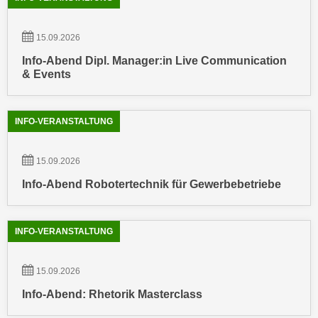
k
z
i
w
15.09.2026
e
e
-
Info-Abend Dipl. Manager:in Live Communication
c
S
& Events
k
e
e
t
n
INFO-VERANSTALTUNG
z
u
u
n
n
15.09.2026
d
g
u
Info-Abend Robotertechnik für Gewerbebetriebe
z
m
u
f
s
ü
INFO-VERANSTALTUNG
t
r
i
S
15.09.2026
m
i
Info-Abend: Rhetorik Masterclass
m
e
e
r