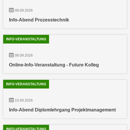
r
a
t
08.09.2026
b
e
Info-Abend Prozesstechnik
e
C
n
o
.
o
INFO-VERANSTALTUNG
W
k
e
i
n
08.09.2026
e
n
s
Online-Info-Veranstaltung - Future Kolleg
S
z
i
u
e
INFO-VERANSTALTUNG
A
d
n
e
a
10.09.2026
r
l
Info-Abend Diplomlehrgang Projektmanagement
C
y
o
s
o
e
INFO-VERANSTALTUNG