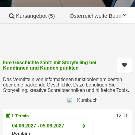
c
i
h
m
Mob
Kursangebot
(5)
Österreichweite Betriebswi
t
m
e
u
n
n
S
g
i
v
e
e
,
Ihre Geschichte zählt: mit Storytelling bei
r
Kur
Kundinnen und Kunden punkten
d
w
a
e
Das Vermitteln von Informationen funktioniert am besten
s
über eine packende Geschichte. Dazu benötigen Sie
n
Storytelling, kreative Schreibtechniken und hilfreiche Tools.
s
d
w
e
i
n
r
w
12 TE
1 Termin
a
i
04.06.2027 - 05.06.2027
u
r
Dornbirn
c