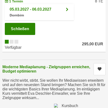
8 TE
1 Termin
i
e
k
05.03.2027 - 06.03.2027
F
a
u
Dornbirn
n
n
i
k
Schließen
s
t
c
i
h
295,00 EUR
o
Verfügbar
e
n
n
d
U
e
n
Moderne Mediaplanung - Zielgruppen erreichen,
r
Kur
t
Budget optimieren
W
e
e
Wer nicht wirbt, stirbt. Sie wollen Ihr Mediawissen erweitern
r
b
und auf den neuesten Stand bringen? Machen Sie sich fit für
n
die wichtigsten Basics Ihrer Mediaplanung. Im eintägigen
s
Kurs vermittelt Eva Deschler-Einwaller, wie Sie Ihre
e
e
Zielgruppe wirksam...
h
i
m
t