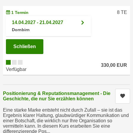
e
e
n
8 TE
1 Termin
n
e
o
14.04.2027 - 21.04.2027
i
t
Dornbirn
n
w
s
e
Schließen
e
n
t
d
z
i
330,00 EUR
e
Verfügbar
g
n
s
,
i
w
n
Positionierung & Reputationsmanagement - Die
Kur
e
Geschichte, die nur Sie erzählen können
d
l
.
Eine starke Marke entsteht nicht durch Zufall – sie ist das
c
W
Ergebnis klarer Haltung, glaubwürdiger Kommunikation und
h
einer Botschaft, die wirklich nur Ihre Organisation so
e
e
vermitteln kann. In diesem Kurs erarbeiten Sie eine
n
differenzierende Pos...
s