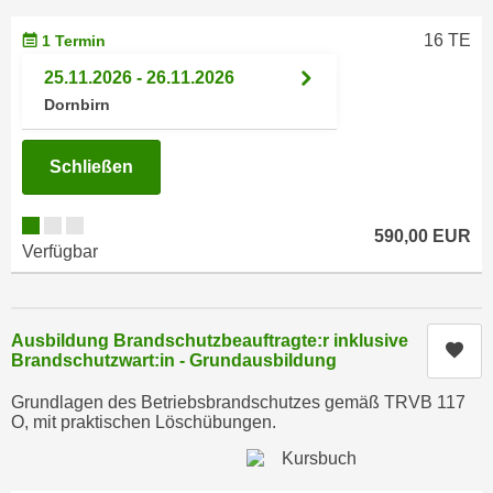
i
e
k
16 TE
1 Termin
F
a
u
25.11.2026 - 26.11.2026
n
n
Dornbirn
i
k
s
t
c
Schließen
i
h
o
e
n
590,00 EUR
n
Verfügbar
d
U
e
n
r
t
W
Ausbildung Brandschutzbeauftragte:r inklusive
Kur
e
e
Brandschutzwart:in - Grundausbildung
r
b
Grundlagen des Betriebsbrandschutzes gemäß TRVB 117
n
s
O, mit praktischen Löschübungen.
e
e
h
i
m
t