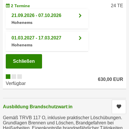
e
24 TE
2 Termine
e
n
n
21.09.2026 - 07.10.2026
e
o
Hohenems
i
t
n
w
01.03.2027 - 17.03.2027
s
e
Hohenems
e
n
t
d
z
Schließen
i
e
g
n
s
630,00 EUR
,
i
Verfügbar
w
n
e
d
l
.
Kur
Ausbildung Brandschutzwart:in
c
W
h
e
Gemäß TRVB 117 O, inklusive praktischer Löschübungen.
e
Grundlagen Brennen und Löschen, Brandgefahren bei
n
Heißarbeiten, Eigenkontrolle brandgefährlicher Tätigkeiten.
s