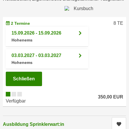
n
i
S
c
i
h
e
8 TE
2 Termine
n
a
15.09.2026 - 15.09.2026
i
u
Hohenems
c
f
h
„
t
03.03.2027 - 03.03.2027
A
d
Hohenems
l
e
l
m
e
Schließen
D
a
a
k
t
350,00 EUR
z
Verfügbar
e
e
n
p
s
t
Kur
c
Ausbildung Sprinklerwart:in
i