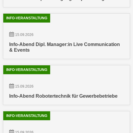
n
e
,
l
INFO-VERANSTALTUNG
g
e
e
v
l
15.09.2026
a
a
n
Info-Abend Dipl. Manager:in Live Communication
n
t
& Events
g
e
e
I
n
INFO-VERANSTALTUNG
n
I
h
h
a
15.09.2026
r
l
Info-Abend Robotertechnik für Gewerbebetriebe
e
t
d
e
u
a
INFO-VERANSTALTUNG
r
n
c
z
h
15.09.2026