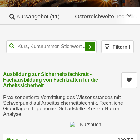
c
i
h
m
Mob
Kursangebot
(11)
Österreichweite Technik 
t
m
e
u
n
n
S
g
Filtern
!
i
v
e
e
,
r
d
Ausbildung zur Sicherheitsfachkraft -
w
Kur
a
Fachausbildung von Fachkräften für die
e
Arbeitssicherheit
s
n
s
d
Praxisorientierte Vermittlung des Wissensstandes mit
w
Schwerpunkt auf Arbeitssicherheitstechnik. Rechtliche
e
Grundlagen, Ergonomie, Schadstoffe, Kosten-Nutzen-
i
n
Analyse
r
w
a
i
u
r
c