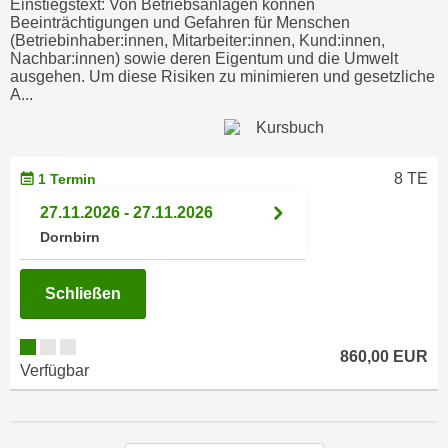
Einstiegstext: Von Betriebsanlagen können
n
Beeinträchtigungen und Gefahren für Menschen
d
E
(Betriebinhaber:innen, Mitarbeiter:innen, Kund:innen,
e
Nachbar:innen) sowie deren Eigentum und die Umwelt
U
n
ausgehen. Um diese Risiken zu minimieren und gesetzliche
-
A...
w
U
i
S
r
A
z
8 TE
1 Termin
u
i
n
27.11.2026 - 27.11.2026
e
t
Dornbirn
l
e
o
r
r
Schließen
w
i
o
e
r
860,00 EUR
n
Verfügbar
f
t
e
i
n
e
h