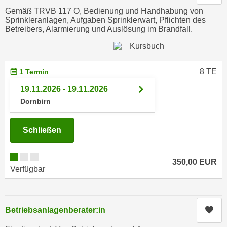
h
e
Gemäß TRVB 117 O, Bedienung und Handhabung von
u
r
Sprinkleranlagen, Aufgaben Sprinklerwart, Pflichten des
t
Betreibers, Alarmierung und Auslösung im Brandfall.
e
z
n
a
“
b
k
8 TE
1 Termin
k
l
o
19.11.2026 - 19.11.2026
i
m
Dornbirn
c
m
k
e
e
Schließen
n
n
z
,
w
350,00 EUR
v
Verfügbar
i
e
s
r
c
w
Kur
Betriebsanlagenberater:in
h
e
e
n