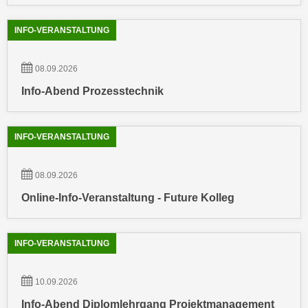
k
z
i
w
INFO-VERANSTALTUNG
e
e
-
c
08.09.2026
S
k
e
Info-Abend Prozesstechnik
e
t
n
z
u
u
INFO-VERANSTALTUNG
n
n
d
g
u
08.09.2026
z
m
Online-Info-Veranstaltung - Future Kolleg
u
f
s
ü
t
r
INFO-VERANSTALTUNG
i
S
m
i
10.09.2026
m
e
e
Info-Abend Diplomlehrgang Projektmanagement
r