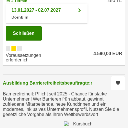
280 TE
1 Termin
n
h
u
13.01.2027 - 02.07.2027
C
r
Dornbirn
o
C
o
o
Schließen
k
o
i
k
e
i
4.590,00 EUR
s
Voraussetzungen
e
erforderlich
v
s
o
,
n
d
U
Kur
Ausbildung Barrierefreiheitsbeauftragte:r
i
S
e
Barrierefreiheit: Pflicht seit 2025 - Chance für starke
-
f
Unternehmen! Wer Barrieren früh abbaut, gewinnt:
a
zufriedene Mitarbeitende, neue Kund:innen und ein
ü
modernes, inklusives Unternehmensprofil. Nutzen Sie die
m
r
gesetzliche Vorgabe als Ihren Wettbewerbsvort
e
d
r
i