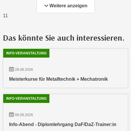
r
Weitere anzeigen
a
t
b
11
e
e
C
n
o
.
Das könnte Sie auch interessieren.
o
W
k
e
Showing
54
Ergebnisse werden angezeigt
i
INFO-VERANSTALTUNG
n
e
n
s
S
28.08.2026
z
i
Meisterkurse für Metalltechnik + Mechatronik
u
e
A
d
n
e
INFO-VERANSTALTUNG
a
r
l
C
y
08.09.2026
o
s
Info-Abend - Diplomlehrgang DaF/DaZ-Trainer:in
o
e