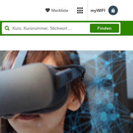
Merkliste
myWIFI
myWIFI Apps öffnen
Finden