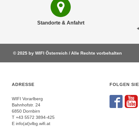
r
i
i
e
k
F
Standorte & Anfahrt
a
u
n
n
i
k
s
t
c
© 2025 by WIFI Österreich / Alle Rechte vorbehalten
i
h
o
e
n
n
d
U
ADRESSE
FOLGEN SIE
e
n
r
t
WIFI Vorarlberg
W
Fol
F
e
Bahnhofstr. 24
e
6850 Dornbirn
r
b
T
+43 5572 3894-425
n
s
E
info(at)vlbg.wifi.at
e
e
h
i