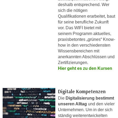
n
deshalb entsprechend. Wer
h
u
sich die nötigen
C
r
Qualifikationen erarbeitet, baut
o
C
für seine berufliche Zukunft
o
o
vor. Das WIFI bietet mit
k
o
seinem Programm aktuelles,
i
praxisbetontes „grünes“ Know-
k
e
how in den verschiedensten
i
s
Wissensbereichen mit
e
v
anerkannten Abschlüssen und
s
Zertifizierungen.
o
,
Hier geht es zu den Kursen
n
d
U
i
S
e
-
f
Digitale Kompetenzen
a
ü
Die
Digitalisierung bestimmt
m
r
unseren Alltag
und den vieler
e
d
Unternehmen. Um in der sich
r
ständig weiterentwickelten
i