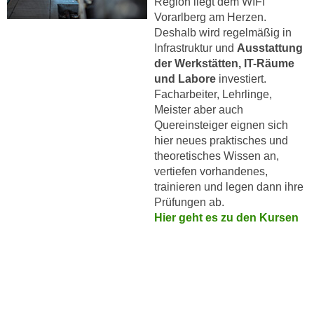
Region liegt dem WIFI
n
i
Vorarlberg am Herzen.
S
Deshalb wird regelmäßig in
c
i
Infrastruktur und
Ausstattung
h
e
der Werkstätten, IT-Räume
n
a
und Labore
investiert.
i
u
Facharbeiter, Lehrlinge,
c
f
Meister aber auch
h
„
Quereinsteiger eignen sich
t
A
hier neues praktisches und
d
theoretisches Wissen an,
l
e
vertiefen vorhandenes,
l
m
trainieren und legen dann ihre
e
D
Prüfungen ab.
a
Hier geht es zu den Kursen
a
k
t
z
e
e
n
p
s
t
c
i