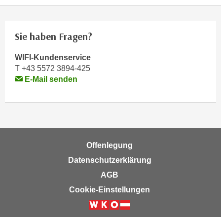
h
e
u
r
t
e
Sie haben Fragen?
z
n
a
“
WIFI-Kundenservice
b
k
T
+43 5572 3894-425
k
l
E-Mail senden
o
i
m
c
m
k
e
e
n
n
Offenlegung
z
,
w
Datenschutzerklärung
v
i
e
AGB
s
r
Cookie-Einstellungen
c
w
h
e
e
n