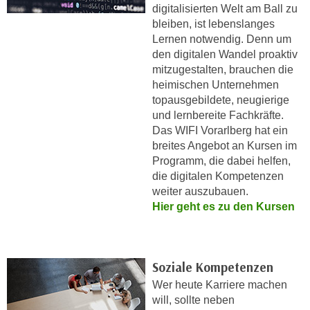
i
digitalisierten Welt am Ball zu
e
k
bleiben, ist lebenslanges
F
a
Lernen notwendig. Denn um
u
den digitalen Wandel proaktiv
n
n
mitzugestalten, brauchen die
i
k
heimischen Unternehmen
s
t
topausgebildete, neugierige
c
i
und lernbereite Fachkräfte.
h
o
Das WIFI Vorarlberg hat ein
e
n
breites Angebot an Kursen im
n
d
Programm, die dabei helfen,
U
die digitalen Kompetenzen
e
n
weiter auszubauen.
r
t
Hier geht es zu den Kursen
W
e
e
r
b
n
s
Soziale Kompetenzen
e
e
Wer heute Karriere machen
h
i
will, sollte neben
m
t