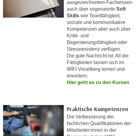
ausgezeichnetem Fachwissen
e
e
auch über sogenannte
Soft
n
n
Skills
wie Teamfähigkeit,
e
o
soziale und kommunikative
i
t
Kompetenzen aber auch über
n
Kritik- und
w
s
Begeisterungsfähigkeit oder
e
e
Stressresistenz verfügen.
n
t
Die gute Nachricht ist: All die
d
Fähigkeiten lassen sich im
z
i
WIFI Vorarlberg lernen und
e
g
erweitern.
n
s
Hier geht es zu den Kursen
,
i
w
n
e
d
l
Praktische Kompetenzen
.
c
W
Die Verbesserung der
h
fachlichen Qualifikationen der
e
e
Mitarbeiter:innen in der
n
s