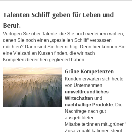
c
i
h
Talenten Schliff geben für Leben und
m
t
m
Beruf.
e
u
n
Verfügen Sie über Talente, die Sie noch verfeinern wollen,
n
S
denen Sie noch einen „speziellen Schliff“ verpassen
g
möchten? Dann sind Sie hier richtig. Denn hier können Sie
i
v
eine Vielzahl an Kursen finden, die wir nach
e
e
Kompetenzbereichen gegliedert haben.
,
r
d
w
Grüne Kompetenzen
a
e
Kunden erwarten sich heute
s
n
von Unternehmen
s
d
umweltfreundliches
w
Wirtschaften
und
e
i
nachhaltige Produkte
. Die
n
r
Nachfrage nach gut
w
a
ausgebildeten
i
Mitarbeiter:innen mit „grünen“
u
r
Zusatzqualifikationen steigt
c