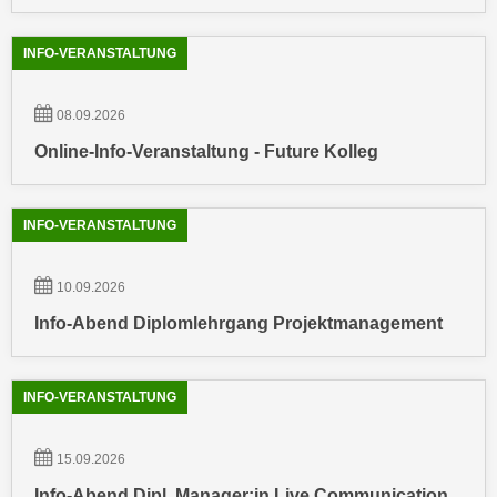
e
e
n
n
INFO-VERANSTALTUNG
e
o
i
t
08.09.2026
n
w
s
Online-Info-Veranstaltung - Future Kolleg
e
e
n
t
d
INFO-VERANSTALTUNG
z
i
e
g
n
10.09.2026
s
,
i
Info-Abend Diplomlehrgang Projektmanagement
w
n
e
d
l
.
INFO-VERANSTALTUNG
c
W
h
e
15.09.2026
e
n
Info-Abend Dipl. Manager:in Live Communication
s