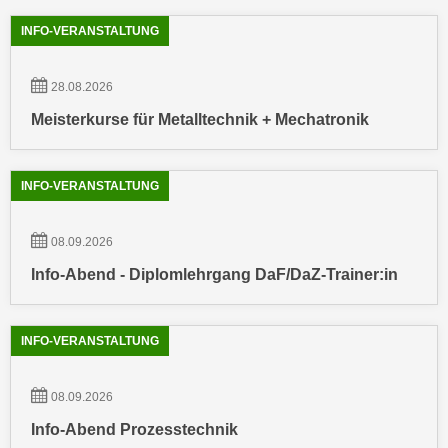
i
e
Showing
54
Ergebnisse werden angezeigt
k
INFO-VERANSTALTUNG
F
a
u
n
n
28.08.2026
i
k
Meisterkurse für Metalltechnik + Mechatronik
s
t
c
i
h
o
INFO-VERANSTALTUNG
e
n
n
d
08.09.2026
U
e
n
Info-Abend - Diplomlehrgang DaF/DaZ-Trainer:in
r
t
W
e
e
INFO-VERANSTALTUNG
r
b
n
s
e
08.09.2026
e
h
i
Info-Abend Prozesstechnik
m
t