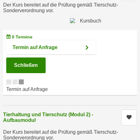
c
Der Kurs bereitet auf die Prüfung gemäß Tierschutz-
i
Sonderverordnung vor.
h
m
t
m
e
u
n
0 Termine
n
S
g
Termin auf Anfrage
i
v
e
e
,
Schließen
r
d
w
a
e
s
Termin auf Anfrage
n
s
d
w
e
i
n
Tierhaltung und Tierschutz (Modul 2) -
Kur
r
w
Aufbaumodul
a
i
Der Kurs bereitet auf die Prüfung gemäß Tierschutz-
u
r
Sonderverordnung vor.
c