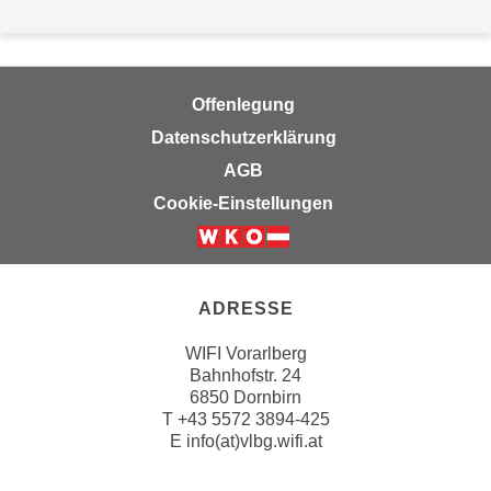
h
e
u
r
t
e
z
n
Offenlegung
a
“
Datenschutzerklärung
b
k
k
AGB
l
o
i
Cookie-Einstellungen
m
c
m
k
e
e
n
n
ADRESSE
z
,
w
WIFI Vorarlberg
v
Bahnhofstr. 24
i
e
6850 Dornbirn
s
r
T
+43 5572 3894-425
c
w
E
info(at)vlbg.wifi.at
h
e
e
n