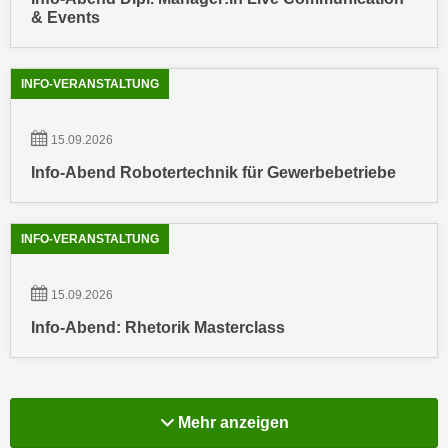
n
& Events
i
S
c
i
h
e
INFO-VERANSTALTUNG
n
a
i
u
15.09.2026
c
f
h
Info-Abend Robotertechnik für Gewerbebetriebe
„
t
A
d
l
e
INFO-VERANSTALTUNG
l
m
e
D
a
15.09.2026
a
k
Info-Abend: Rhetorik Masterclass
t
z
e
e
n
p
s
t
Mehr Info-Veranstal
Mehr anzeigen
c
i