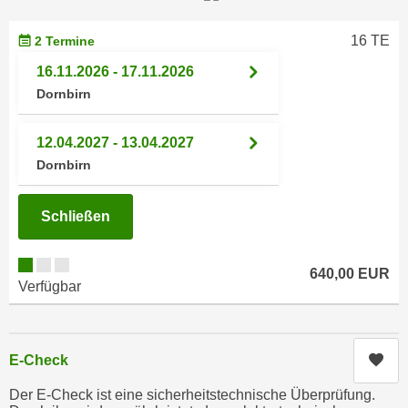
i
e
k
F
16 TE
2 Termine
a
u
16.11.2026 - 17.11.2026
n
n
i
Dornbirn
k
s
t
c
12.04.2027 - 13.04.2027
i
h
Dornbirn
o
e
n
n
d
Schließen
U
e
n
r
t
640,00 EUR
W
Verfügbar
e
e
r
b
n
s
e
Kur
E-Check
e
h
i
Der E-Check ist eine sicherheitstechnische Überprüfung.
m
t