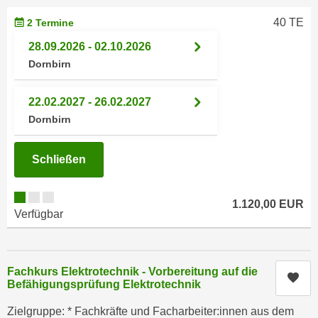
n
d
40 TE
2 Termine
E
e
U
28.09.2026 - 02.10.2026
n
-
Dornbirn
w
U
i
S
r
22.02.2027 - 26.02.2027
A
z
Dornbirn
u
i
n
e
Schließen
t
l
e
o
r
r
1.120,00 EUR
Verfügbar
w
i
o
e
r
n
f
Fachkurs Elektrotechnik - Vorbereitung auf die
t
Kur
e
Befähigungsprüfung Elektrotechnik
i
n
e
Zielgruppe: * Fachkräfte und Facharbeiter:innen aus dem
h