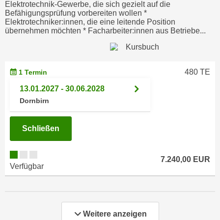
r
Elektrotechnik-Gewerbe, die sich gezielt auf die
a
Befähigungsprüfung vorbereiten wollen *
t
Elektrotechniker:innen, die eine leitende Position
b
e
übernehmen möchten * Facharbeiter:innen aus Betriebe...
e
C
n
o
.
o
W
480 TE
1 Termin
k
e
i
13.01.2027 - 30.06.2028
n
e
Dornbirn
n
s
S
z
Schließen
i
u
e
A
d
n
7.240,00 EUR
e
Verfügbar
a
r
l
C
y
o
s
o
Weitere anzeigen
e