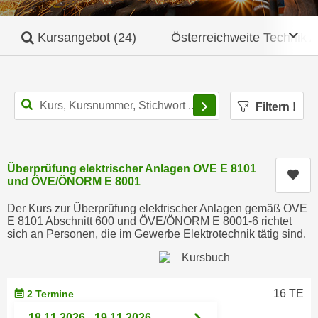
c
i
h
m
Mob
Kursangebot
(24)
Österreichweite Technik 
t
m
e
u
n
n
S
g
Filtern
!
i
v
e
e
,
r
d
Überprüfung elektrischer Anlagen OVE E 8101
w
Kur
a
und ÖVE/ÖNORM E 8001
e
s
n
Der Kurs zur Überprüfung elektrischer Anlagen gemäß OVE
s
d
E 8101 Abschnitt 600 und ÖVE/ÖNORM E 8001-6 richtet
w
sich an Personen, die im Gewerbe Elektrotechnik tätig sind.
e
i
n
r
w
a
i
16 TE
2 Termine
u
r
c
18.11.2026 - 19.11.2026