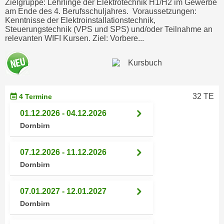
Zielgruppe: Lehrlinge der Elektrotechnik H1/H2 im Gewerbe
n
am Ende des 4. Berufsschuljahres. Voraussetzungen:
i
S
Kenntnisse der Elektroinstallationstechnik,
c
i
Steuerungstechnik (VPS und SPS) und/oder Teilnahme an
h
relevanten WIFI Kursen. Ziel: Vorbere...
e
n
a
i
u
c
f
h
„
t
32 TE
4 Termine
A
d
l
01.12.2026 - 04.12.2026
e
l
Dornbirn
m
e
D
a
07.12.2026 - 11.12.2026
a
k
Dornbirn
t
z
e
e
07.01.2027 - 12.01.2027
n
p
s
Dornbirn
t
c
i