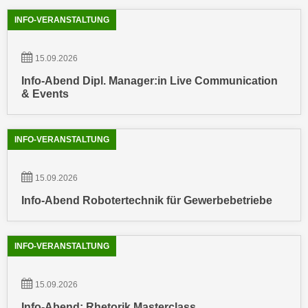
u
d
INFO-VERANSTALTUNG
z
i
e
e
i
15.09.2026
C
g
Info-Abend Dipl. Manager:in Live Communication
o
e
& Events
o
n
k
.
i
U
INFO-VERANSTALTUNG
e
m
s
I
15.09.2026
e
h
r
Info-Abend Robotertechnik für Gewerbebetriebe
n
h
e
o
n
b
INFO-VERANSTALTUNG
d
e
a
n
r
15.09.2026
e
ü
Info-Abend: Rhetorik Masterclass