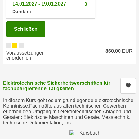
h
14.01.2027 - 19.01.2027
e
u
Dornbirn
r
t
e
z
n
Schließen
a
“
b
k
k
l
860,00 EUR
Voraussetzungen
o
i
erforderlich
m
c
m
k
e
e
Elektrotechnische Sicherheitsvorschriften für
n
Kur
n
fachübergreifende Tätigkeiten
z
,
w
In diesem Kurs geht es um grundlegende elektrotechnische
v
Kenntnisse.Fachkräfte aus allen technischen Gewerben
i
e
erlernen den Umgang mit elektrotechnischen Anlagen und
s
r
Geräten: Elektrische Maschinen und Geräte, Messtechnik,
c
technische Dokumentation, Ins...
w
h
e
e
n