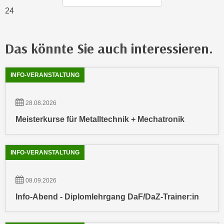
k
z
24
i
w
e
e
-
c
Das könnte Sie auch interessieren.
S
k
e
e
Showing
54
Ergebnisse werden angezeigt
t
INFO-VERANSTALTUNG
n
z
u
u
n
28.08.2026
n
d
Meisterkurse für Metalltechnik + Mechatronik
g
u
z
m
u
f
INFO-VERANSTALTUNG
s
ü
t
r
08.09.2026
i
S
m
Info-Abend - Diplomlehrgang DaF/DaZ-Trainer:in
i
m
e
e
r