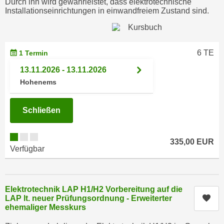
Durch ihn wird gewährleistet, dass elektrotechnische
e
Installationseinrichtungen in einwandfreiem Zustand sind.
e
n
n
e
o
i
t
6 TE
1 Termin
n
w
s
13.11.2026 - 13.11.2026
e
e
Hohenems
n
t
d
z
i
Schließen
e
g
n
s
,
335,00 EUR
i
Verfügbar
w
n
e
d
l
.
c
Elektrotechnik LAP H1/H2 Vorbereitung auf die
W
Kur
LAP lt. neuer Prüfungsordnung - Erweiterter
h
e
ehemaliger Messkurs
e
n
s