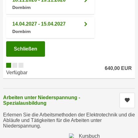
n
h
Dornbirn
u
C
r
o
14.04.2027 - 15.04.2027
C
o
Dornbirn
o
k
o
i
k
Schließen
e
i
s
e
v
640,00 EUR
s
Verfügbar
o
,
n
d
U
i
S
Arbeiten unter Niederspannung -
e
Kur
Spezialausbildung
-
f
a
ü
Erlernen Sie die Arbeitsmethoden der Elektrotechnik und die
m
Abläufe und Tätigkeiten für die Arbeiten unter
r
e
Niederspannung.
d
r
i