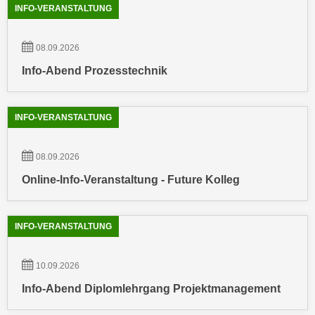
INFO-VERANSTALTUNG
n
e
,
l
g
08.09.2026
e
e
v
Info-Abend Prozesstechnik
l
a
a
n
n
t
INFO-VERANSTALTUNG
g
e
e
I
08.09.2026
n
n
I
Online-Info-Veranstaltung - Future Kolleg
h
h
a
r
l
INFO-VERANSTALTUNG
e
t
d
e
u
10.09.2026
a
r
n
Info-Abend Diplomlehrgang Projektmanagement
c
z
h