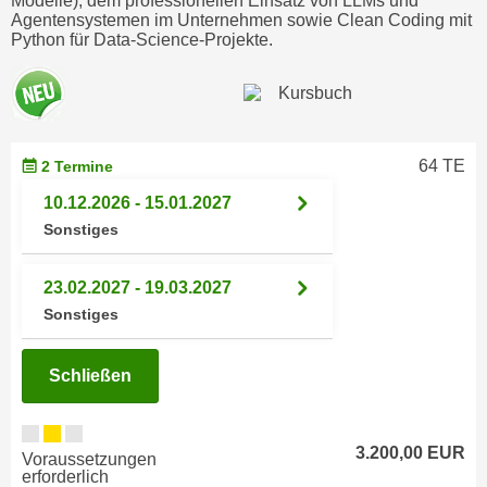
Modelle), dem professionellen Einsatz von LLMs und
i
e
Agentensystemen im Unternehmen sowie Clean Coding mit
k
Python für Data-Science-Projekte.
F
a
u
n
n
i
k
s
t
c
64 TE
2 Termine
i
h
o
10.12.2026 - 15.01.2027
e
n
Sonstiges
n
d
U
e
23.02.2027 - 19.03.2027
n
r
Sonstiges
t
W
e
e
r
Schließen
b
n
s
e
e
h
3.200,00 EUR
Voraussetzungen
i
erforderlich
m
t