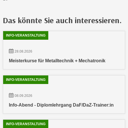
k
z
i
w
e
e
Das könnte Sie auch interessieren.
-
c
S
k
Showing
54
Ergebnisse werden angezeigt
INFO-VERANSTALTUNG
e
e
t
n
z
28.08.2026
u
u
n
Meisterkurse für Metalltechnik + Mechatronik
n
d
g
u
z
m
INFO-VERANSTALTUNG
u
f
s
ü
08.09.2026
t
r
i
Info-Abend - Diplomlehrgang DaF/DaZ-Trainer:in
S
m
i
m
e
INFO-VERANSTALTUNG
e
r