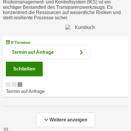
Risikomanagement- und Kontrollsystem (IKS) ist ein
r
a
wichtiger Bestandteil des Transparenzwerkzeugs. Es
t
konzentriert die Ressourcen auf wesentliche Risiken und
b
e
stellt resiliente Prozesse sicher.
e
C
n
o
.
o
W
0 Termine
k
e
i
Termin auf Anfrage
n
e
n
s
Schließen
S
z
i
u
e
A
d
Termin auf Anfrage
n
e
a
r
l
C
y
o
Weitere anzeigen
s
o
e
10