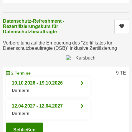
e
e
n
n
e
o
Datenschutz-Refreshment -
i
Kur
Rezertifizierungskurs für
t
Datenschutzbeauftragte
n
w
s
e
Vorbereitung auf die Erneuerung des "Zertifikates für
e
Datenschutzbeauftragte (DSB)" inklusive Zertifizierung
n
t
d
z
i
e
g
9 TE
2 Termine
n
s
,
19.10.2026 - 19.10.2026
i
w
Dornbirn
n
e
d
l
.
12.04.2027 - 12.04.2027
c
W
Dornbirn
h
e
e
n
Schließen
s