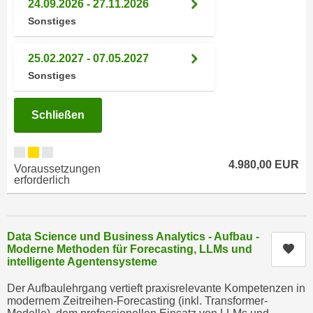
24.09.2026 - 27.11.2026
n
h
Sonstiges
u
C
r
o
C
25.02.2027 - 07.05.2027
o
o
Sonstiges
k
o
i
k
Schließen
e
i
s
e
v
s
4.980,00 EUR
o
Voraussetzungen
,
erforderlich
n
d
U
i
S
e
-
Data Science und Business Analytics - Aufbau -
f
Kur
Moderne Methoden für Forecasting, LLMs und
a
ü
intelligente Agentensysteme
m
r
e
Der Aufbaulehrgang vertieft praxisrelevante Kompetenzen in
d
modernem Zeitreihen-Forecasting (inkl. Transformer-
r
i