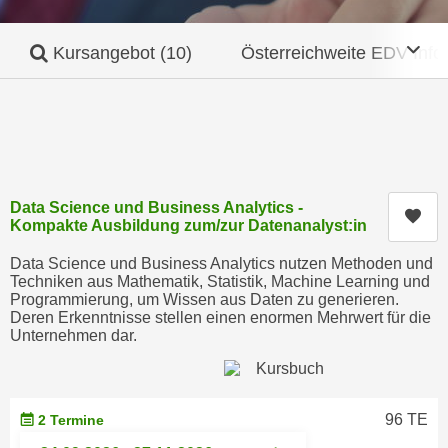
c
i
h
m
Mob
Kursangebot
(10)
Österreichweite EDV Info
t
m
e
u
n
n
S
g
i
v
e
e
,
Data Science und Business Analytics -
r
Kur
Kompakte Ausbildung zum/zur Datenanalyst:in
d
w
a
e
Data Science und Business Analytics nutzen Methoden und
s
Techniken aus Mathematik, Statistik, Machine Learning und
n
Programmierung, um Wissen aus Daten zu generieren.
s
d
Deren Erkenntnisse stellen einen enormen Mehrwert für die
w
e
Unternehmen dar.
i
n
r
w
a
i
96 TE
2 Termine
u
r
c