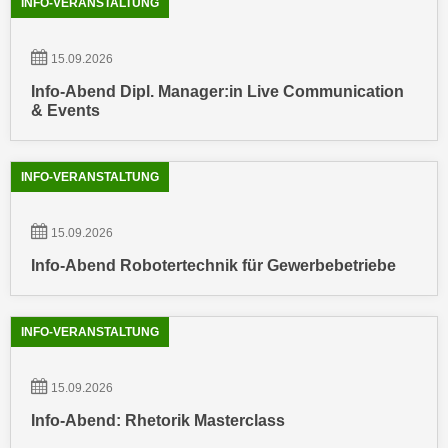
INFO-VERANSTALTUNG
u
d
z
i
e
15.09.2026
e
i
Info-Abend Dipl. Manager:in Live Communication
C
g
& Events
o
e
o
n
k
.
INFO-VERANSTALTUNG
i
U
e
m
15.09.2026
s
I
e
Info-Abend Robotertechnik für Gewerbebetriebe
h
r
n
h
e
INFO-VERANSTALTUNG
o
n
b
d
e
15.09.2026
a
n
r
Info-Abend: Rhetorik Masterclass
e
ü