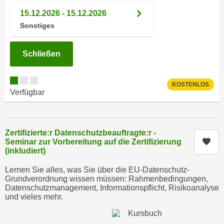
h
e
15.12.2026 - 15.12.2026
u
r
Sonstiges
t
e
z
n
a
Schließen
“
b
k
k
l
KOSTENLOS
o
i
Verfügbar
m
c
m
k
e
e
Zertifizierte:r Datenschutzbeauftragte:r -
n
n
Kur
Seminar zur Vorbereitung auf die Zertifizierung
z
(inkludiert)
,
w
v
Lernen Sie alles, was Sie über die EU-Datenschutz-
i
e
Grundverordnung wissen müssen: Rahmenbedingungen,
s
r
Datenschutzmanagement, Informationspflicht, Risikoanalyse
c
und vieles mehr.
w
h
e
e
n