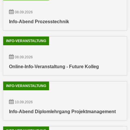
n
e
,
08.09.2026
l
g
e
Info-Abend Prozesstechnik
e
v
l
a
a
INFO-VERANSTALTUNG
n
n
t
g
e
08.09.2026
e
I
Online-Info-Veranstaltung - Future Kolleg
n
n
I
h
h
a
INFO-VERANSTALTUNG
r
l
e
t
d
10.09.2026
e
u
a
Info-Abend Diplomlehrgang Projektmanagement
r
n
c
z
h