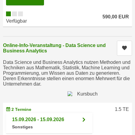
n
i
S
c
i
590,00 EUR
Verfügbar
h
e
n
a
i
u
c
Online-Info-Veranstaltung - Data Science und
f
Kur
h
Business Analytics
„
t
A
Data Science und Business Analytics nutzen Methoden und
d
l
Techniken aus Mathematik, Statistik, Machine Learning und
e
Programmierung, um Wissen aus Daten zu generieren.
l
Deren Erkenntnisse stellen einen enormen Mehrwert für die
m
e
Unternehmen dar.
D
a
a
k
t
z
e
1.5 TE
2 Termine
e
n
p
15.09.2026 - 15.09.2026
s
t
Sonstiges
c
i