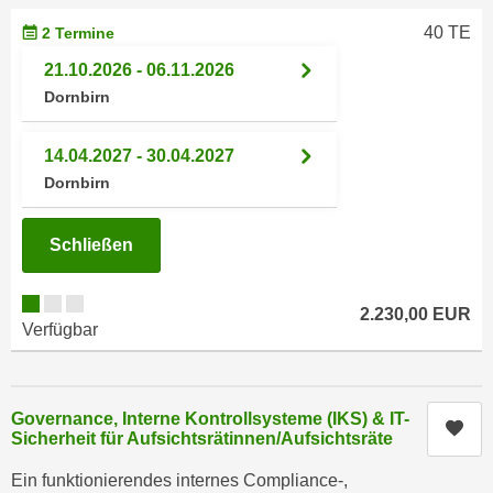
n
d
40 TE
2 Termine
E
e
U
21.10.2026 - 06.11.2026
n
-
Dornbirn
w
U
i
S
14.04.2027 - 30.04.2027
r
A
Dornbirn
z
u
i
n
e
Schließen
t
l
e
o
r
2.230,00 EUR
r
Verfügbar
w
i
o
e
r
n
f
Governance, Interne Kontrollsysteme (IKS) & IT-
t
Kur
Sicherheit für Aufsichtsrätinnen/Aufsichtsräte
e
i
n
e
Ein funktionierendes internes Compliance-,
h