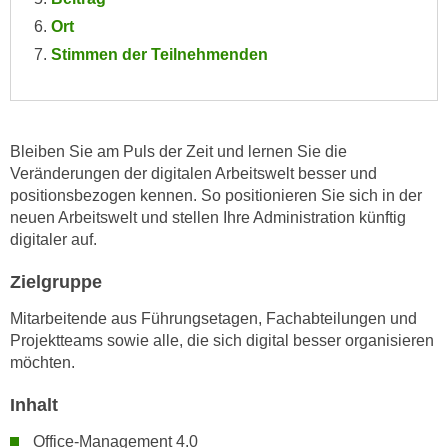
e
e
Ort
n
n
Stimmen der Teilnehmenden
e
o
i
t
n
w
s
e
Bleiben Sie am Puls der Zeit und lernen Sie die
e
n
Veränderungen der digitalen Arbeitswelt besser und
t
d
positionsbezogen kennen. So positionieren Sie sich in der
z
i
neuen Arbeitswelt und stellen Ihre Administration künftig
e
g
digitaler auf.
n
s
,
Zielgruppe
i
w
n
Mitarbeitende aus Führungsetagen, Fachabteilungen und
e
d
Projektteams sowie alle, die sich digital besser organisieren
l
.
möchten.
c
W
h
Inhalt
e
e
n
Office-Management 4.0
s