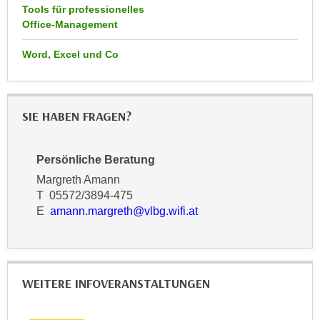
r
Tools für professionelles
a
t
Office-Management
b
e
e
Word, Excel und Co
C
n
o
.
o
W
k
SIE HABEN FRAGEN?
e
i
n
e
n
s
Persönliche Beratung
S
z
Margreth Amann
i
u
T 05572/3894-475
e
A
E
amann.margreth@vlbg.wifi.at
d
n
e
a
r
l
C
y
WEITERE INFOVERANSTALTUNGEN
o
s
o
e