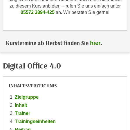
i
e
zu diesem Kurs anbieten – rufen Sie uns einfach unter
k
F
05572 3894-425
an. Wir beraten Sie gerne!
a
u
n
n
i
k
s
t
Kurstermine ab Herbst finden Sie
.
hier
c
i
h
o
e
n
Digital Office 4.0
n
d
U
e
n
r
INHALTSVERZEICHNIS
t
W
e
e
Zielgruppe
r
b
Inhalt
n
s
Trainer
e
e
h
Trainingseinheiten
i
m
Beitrag
t