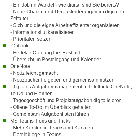
n
- Ein Job im Wandel - wie digital sind Sie bereits?
i
S
- Neue Chance und Herausforderungen im digitalen
c
i
Zeitalter
h
e
- Sich und die eigne Arbeit effizienter organisieren
n
a
- Informationsflut kanalisieren
i
- Prioritäten setzen
u
c
Outlook
f
h
- Perfekte Ordnung fürs Postfach
„
t
- Übersicht im Posteingang und Kalender
A
OneNote
d
l
- Notiz leicht gemacht
e
l
- Notizbücher freigeben und gemeinsam nutzen
m
e
Digitales Aufgabenmanagement mit Outlook, OneNote,
D
a
To Do und Planner
a
k
- Tagesgeschäft und Projektaufgaben digitalisieren
t
z
- Offene To-Do im Überblick gehalten
e
e
- Gemeinsam Aufgabenlisten führen
n
MS Teams Tipps und Tricks
p
s
- Mehr Komfort in Teams und Kanälen
t
c
- Dateiablage in Teams
i