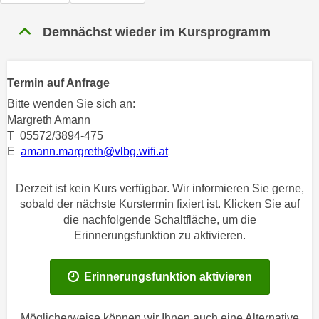
n
h
u
Demnächst wieder im Kursprogramm
C
r
o
C
o
o
Termin auf Anfrage
k
o
i
Bitte wenden Sie sich an:
k
e
Margreth Amann
i
T 05572/3894-475
s
e
E
amann.margreth@vlbg.wifi.at
v
s
o
,
n
Derzeit ist kein Kurs verfügbar. Wir informieren Sie gerne,
d
sobald der nächste Kurstermin fixiert ist. Klicken Sie auf
U
i
die nachfolgende Schaltfläche, um die
S
e
Erinnerungsfunktion zu aktivieren.
-
f
a
ü
m
Erinnerungsfunktion aktivieren
r
e
d
r
i
Möglicherweise können wir Ihnen auch eine Alternative