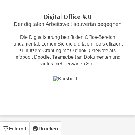
c
i
h
m
Digital Office 4.0
t
m
Der digitalen Arbeitswelt souverän begegnen
e
u
n
n
Die Digitalisierung betrifft den Office-Bereich
S
g
fundamental. Lernen Sie die digitalen Tools effizient
i
v
zu nutzen: Ordnung mit Outlook, OneNote als
e
Infopool, Doodle, Teamarbeit an Dokumenten und
e
,
vieles mehr erwarten Sie.
r
d
w
a
e
s
n
s
d
w
e
i
n
r
w
a
i
u
Filtern
!
Drucken
r
c