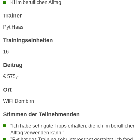
h
KI im beruflichen Alltag
e
u
r
Trainer
t
e
z
Pyt Haas
n
a
“
b
Trainingseinheiten
k
k
l
16
o
i
m
Beitrag
c
m
k
€ 575,-
e
e
n
n
Ort
z
,
w
WIFI Dornbirn
v
i
e
Stimmen der Teilnehmenden
s
r
c
w
"Ich habe sehr gute Tipps erhalten, die ich im beruflichen
h
e
Alltag verwenden kann."
e
"Pyt hat das Training sehr interessant gestaltet. Ich fand
n