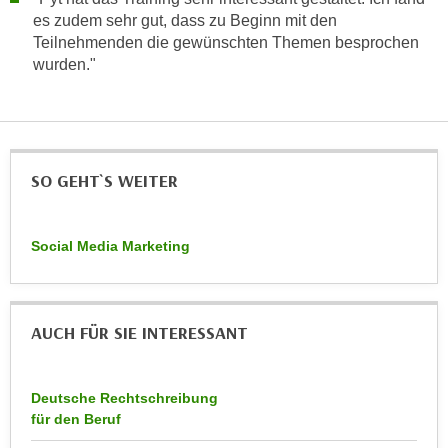
n
es zudem sehr gut, dass zu Beginn mit den
d
E
Teilnehmenden die gewünschten Themen besprochen
e
U
wurden."
n
-
w
U
i
S
r
A
z
SO GEHT`S WEITER
u
i
n
e
t
l
Social Media Marketing
e
o
r
r
w
i
o
AUCH FÜR SIE INTERESSANT
e
r
n
f
t
Deutsche Rechtschreibung
e
i
für den Beruf
n
e
h