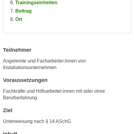
Trainingseinheiten
e
e
Beitrag
n
n
e
Ort
o
i
t
n
w
s
e
e
Teilnehmer
n
t
d
Angelernte und Facharbeiter:innen von
z
i
Installationsunternehmen
e
g
n
s
Voraussetzungen
,
i
w
Fachkräfte und Hilfsarbeiter:innen mit oder ohne
n
Berufserfahrung
e
d
l
.
Ziel
c
W
h
Unterweisung nach § 14 ASchG
e
e
n
s