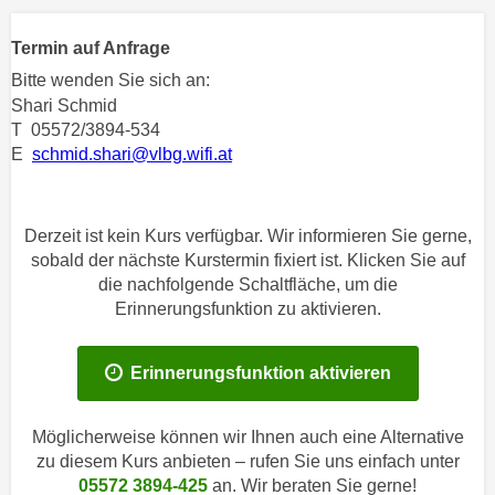
n
h
u
Termin auf Anfrage
C
r
o
Bitte wenden Sie sich an:
C
o
Shari Schmid
o
T 05572/3894-534
k
o
E
schmid.shari@vlbg.wifi.at
i
k
e
i
s
e
Derzeit ist kein Kurs verfügbar. Wir informieren Sie gerne,
v
s
sobald der nächste Kurstermin fixiert ist. Klicken Sie auf
o
,
die nachfolgende Schaltfläche, um die
n
d
Erinnerungsfunktion zu aktivieren.
U
i
S
e
-
Erinnerungsfunktion aktivieren
f
a
ü
m
r
Möglicherweise können wir Ihnen auch eine Alternative
e
d
zu diesem Kurs anbieten – rufen Sie uns einfach unter
r
i
05572 3894-425
an. Wir beraten Sie gerne!