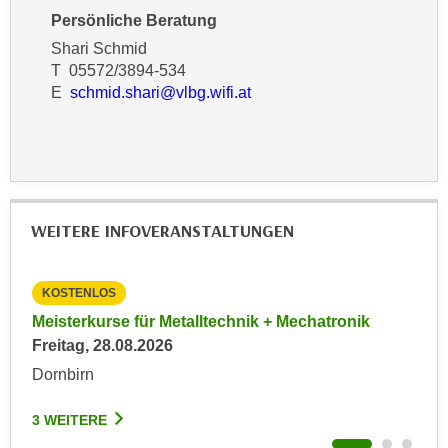
n
Persönliche Beratung
d
E
e
Shari Schmid
U
T 05572/3894-534
n
-
E
schmid.shari@vlbg.wifi.at
w
U
i
S
r
A
z
u
i
n
e
WEITERE INFOVERANSTALTUNGEN
t
l
e
o
r
r
KOSTENLOS
KO
w
i
027
Meisterkurse für Metalltechnik + Mechatronik
Inf
o
e
Freitag, 28.08.2026
Imm
r
n
Mon
Dornbirn
f
t
Hoh
e
i
3 WEITERE
n
e
3 W
h