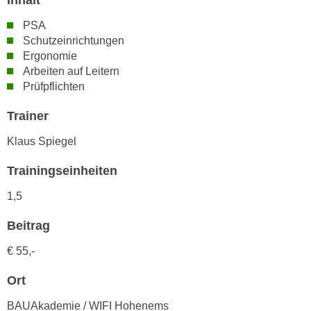
Inhalt
n
i
S
PSA
c
i
Schutzeinrichtungen
h
e
Ergonomie
n
Arbeiten auf Leitern
a
i
Prüfpflichten
u
c
f
Trainer
h
„
t
A
Klaus Spiegel
d
l
e
Trainingseinheiten
l
m
e
1,5
D
a
a
k
Beitrag
t
z
e
€ 55,-
e
n
p
Ort
s
t
c
i
BAUAkademie / WIFI Hohenems