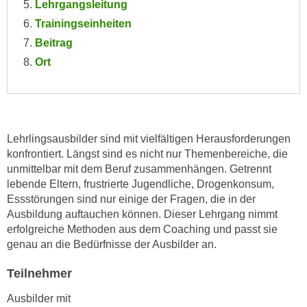
Lehrgangsleitung
e
e
Trainingseinheiten
n
n
Beitrag
e
o
i
Ort
t
n
w
s
e
e
n
t
d
Lehrlingsausbilder sind mit vielfältigen Herausforderungen
z
i
konfrontiert. Längst sind es nicht nur Themenbereiche, die
e
g
unmittelbar mit dem Beruf zusammenhängen. Getrennt
n
s
lebende Eltern, frustrierte Jugendliche, Drogenkonsum,
,
i
Essstörungen sind nur einige der Fragen, die in der
w
n
Ausbildung auftauchen können. Dieser Lehrgang nimmt
e
erfolgreiche Methoden aus dem Coaching und passt sie
d
l
genau an die Bedürfnisse der Ausbilder an.
.
c
W
Teilnehmer
h
e
e
n
Ausbilder mit
s