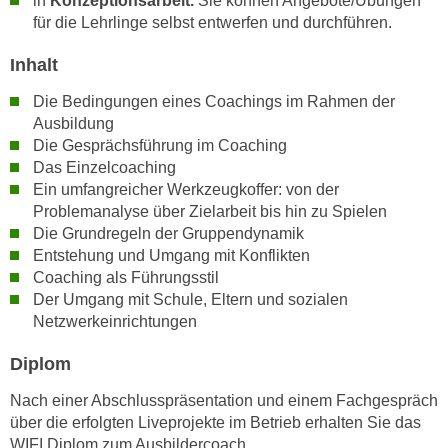
in
Konzeptionsarbeit.
Sie können Angebote/Übungen
h
e
für die Lehrlinge selbst entwerfen und durchführen.
u
r
t
e
Inhalt
z
n
Die Bedingungen eines Coachings im Rahmen der
a
“
Ausbildung
b
k
Die Gesprächsführung im Coaching
k
l
Das Einzelcoaching
o
i
Ein umfangreicher Werkzeugkoffer: von der
m
c
Problemanalyse über Zielarbeit bis hin zu Spielen
m
k
Die Grundregeln der Gruppendynamik
e
e
Entstehung und Umgang mit Konflikten
n
Coaching als Führungsstil
n
z
Der Umgang mit Schule, Eltern und sozialen
,
w
Netzwerkeinrichtungen
v
i
e
Diplom
s
r
c
w
Nach einer Abschlusspräsentation und einem Fachgespräch
h
über die erfolgten Liveprojekte im Betrieb erhalten Sie das
e
e
WIFI Diplom zum Ausbildercoach.
n