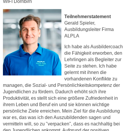
WIFI Dornbirn
r
a
t
b
e
Teilnehmerstatement
e
Gerald Spieler,
C
n
Ausbildungsleiter Firma
o
.
ALPLA
o
W
k
Ich habe als Ausbildercoach
e
i
die Fähigkeit erworben, den
n
e
Lehrlingen als Begleiter zur
n
s
Seite zu stehen. Ich habe
S
z
gelernt mit ihnen die
i
vorhandenen Konflikte zu
u
e
managen, die Sozial- und Persönlichkeitskompetenz der
A
d
Jugendlichen zu fördern. Dadurch erhöht sich ihre
n
e
Produktivität, es stellt sich eine größere Zufriedenheit in
a
ihrem Leben und Beruf ein und sie können wichtige
r
l
persönliche Ziele erreichen. Mein Ziel für die Ausbildung
C
y
war es, das was ich den Auszubildenden sagen und
o
s
vermitteln will, so zu "verpacken", dass es nachhaltig bei
o
e
den Jugendlichen ankommt. Aufgrund der positiven