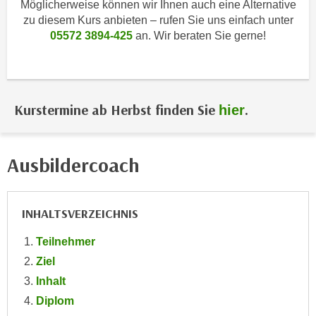
Möglicherweise können wir Ihnen auch eine Alternative
i
e
zu diesem Kurs anbieten – rufen Sie uns einfach unter
k
F
05572 3894-425
an. Wir beraten Sie gerne!
a
u
n
n
i
k
s
t
c
Kurstermine ab Herbst finden Sie
.
hier
i
h
o
e
n
n
Ausbildercoach
d
U
e
n
r
t
INHALTSVERZEICHNIS
W
e
e
Teilnehmer
r
b
n
Ziel
s
e
Inhalt
e
h
i
Diplom
m
t