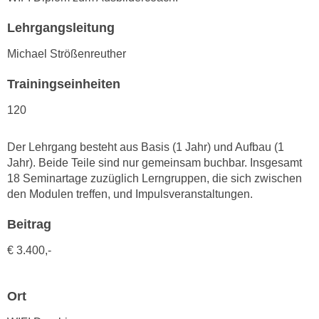
n
d
Lehrgangsleitung
E
e
U
n
Michael Strößenreuther
-
w
U
Trainingseinheiten
i
S
r
120
A
z
u
i
Der Lehrgang besteht aus Basis (1 Jahr) und Aufbau (1
n
e
Jahr). Beide Teile sind nur gemeinsam buchbar. Insgesamt
t
l
18 Seminartage zuzüglich Lerngruppen, die sich zwischen
e
o
den Modulen treffen, und Impulsveranstaltungen.
r
r
w
i
Beitrag
o
e
r
€ 3.400,-
n
f
t
e
i
Ort
n
e
h