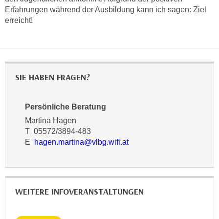
k
z
Erfahrungen während der Ausbildung kann ich sagen: Ziel
i
w
erreicht!
e
e
-
c
S
k
e
e
t
SIE HABEN FRAGEN?
n
z
u
u
n
Persönliche Beratung
n
d
Martina Hagen
g
u
T 05572/3894-483
z
m
E
hagen.martina@vlbg.wifi.at
u
f
s
ü
t
r
i
S
WEITERE INFOVERANSTALTUNGEN
m
i
m
e
e
r