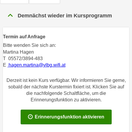
n
h
u
C
Demnächst wieder im Kursprogramm
r
o
C
o
o
k
Termin auf Anfrage
o
i
k
Bitte wenden Sie sich an:
e
i
Martina Hagen
s
T 05572/3894-483
e
v
E
hagen.martina@vlbg.wifi.at
s
o
,
n
d
Derzeit ist kein Kurs verfügbar. Wir informieren Sie gerne,
U
sobald der nächste Kurstermin fixiert ist. Klicken Sie auf
i
S
die nachfolgende Schaltfläche, um die
e
-
Erinnerungsfunktion zu aktivieren.
f
a
ü
m
r
Erinnerungsfunktion aktivieren
e
d
r
i