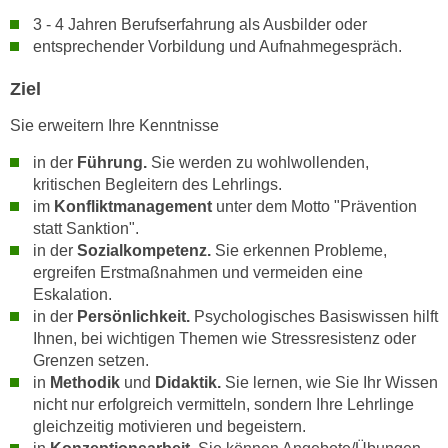
n
i
3 - 4 Jahren Berufserfahrung als Ausbilder oder
S
entsprechender Vorbildung und Aufnahmegespräch.
c
i
h
e
Ziel
n
a
i
Sie erweitern Ihre Kenntnisse
u
c
f
in der
Führung.
Sie werden zu wohlwollenden,
h
„
kritischen Begleitern des Lehrlings.
t
A
im
Konfliktmanagement
unter dem Motto "Prävention
d
l
statt Sanktion".
e
l
in der
Sozialkompetenz.
Sie erkennen Probleme,
m
e
ergreifen Erstmaßnahmen und vermeiden eine
D
Eskalation.
a
a
in der
Persönlichkeit.
Psychologisches Basiswissen hilft
k
t
Ihnen, bei wichtigen Themen wie Stressresistenz oder
z
e
Grenzen setzen.
e
in
Methodik
und
Didaktik.
Sie lernen, wie Sie Ihr Wissen
n
p
nicht nur erfolgreich vermitteln, sondern Ihre Lehrlinge
s
t
gleichzeitig motivieren und begeistern.
c
i