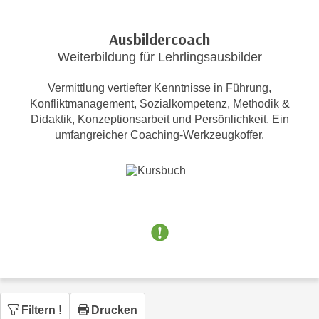
c
i
h
m
Ausbildercoach
t
m
Weiterbildung für Lehrlingsausbilder
e
u
n
n
Vermittlung vertiefter Kenntnisse in Führung,
S
g
Konfliktmanagement, Sozialkompetenz, Methodik &
i
v
Didaktik, Konzeptionsarbeit und Persönlichkeit. Ein
e
umfangreicher Coaching-Werkzeugkoffer.
e
,
r
d
w
a
e
s
n
s
d
w
e
i
n
r
w
a
i
u
r
Filtern
!
Drucken
c