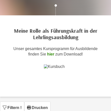
c
i
h
m
t
m
e
u
n
n
Meine Rolle als Führungskraft in der
S
g
Lehrlingsausbildung
i
v
e
e
Unser gesamtes Kursprogramm für Ausbildende
,
r
finden Sie
hier
zum Download!
d
w
a
e
s
n
s
d
w
e
i
n
r
w
a
i
u
r
Filtern
!
Drucken
c