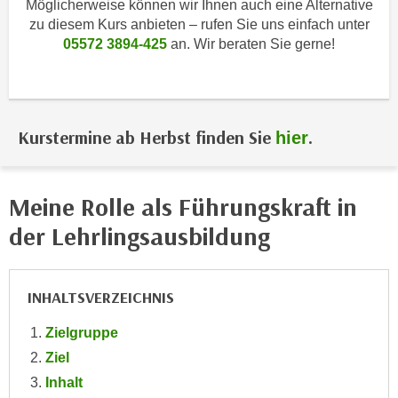
Möglicherweise können wir Ihnen auch eine Alternative
i
e
zu diesem Kurs anbieten – rufen Sie uns einfach unter
k
F
05572 3894-425
an. Wir beraten Sie gerne!
a
u
n
n
i
k
s
t
c
Kurstermine ab Herbst finden Sie
.
hier
i
h
o
e
n
n
Meine Rolle als Führungskraft in
d
U
e
der Lehrlingsausbildung
n
r
t
W
e
e
INHALTSVERZEICHNIS
r
b
n
Zielgruppe
s
e
e
Ziel
h
i
Inhalt
m
t