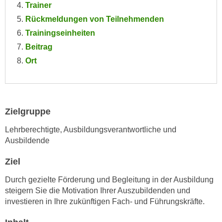
Trainer
e
e
Rückmeldungen von Teilnehmenden
n
n
e
Trainingseinheiten
o
i
Beitrag
t
n
w
Ort
s
e
e
n
t
d
z
i
Zielgruppe
e
g
n
Lehrberechtigte, Ausbildungsverantwortliche und
s
,
Ausbildende
i
w
n
Ziel
e
d
l
.
Durch gezielte Förderung und Begleitung in der Ausbildung
c
W
steigern Sie die Motivation Ihrer Auszubildenden und
h
investieren in Ihre zukünftigen Fach- und Führungskräfte.
e
e
n
s