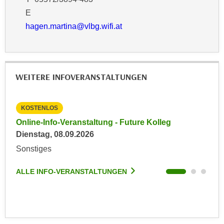
r
a
E
t
b
hagen.martina@vlbg.wifi.at
e
e
C
n
o
.
o
W
k
WEITERE INFOVERANSTALTUNGEN
e
i
n
e
n
KOSTENLOS
KO
s
S
Online-Info-Veranstaltung - Future Kolleg
Onl
z
i
Dienstag, 08.09.2026
Kein
u
e
A
Sonstiges
Son
d
n
e
a
ALLE INFO-VERANSTALTUNGEN
ALL
r
l
C
y
o
s
o
e