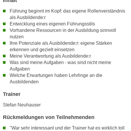
Inhalt
n
i
S
Führung beginnt im Kopf: das eigene Rollenverständnis
c
i
als Ausbildende:r
h
e
Entwicklung eines eigenen Führungsstils
n
a
Vorhandene Ressourcen in der Ausbildung sinnvoll
i
nutzen
u
c
Ihre Potenziale als Ausbildende:r: eigene Stärken
f
h
erkennen und gezielt einsetzen
„
t
Meine Verantwortung als Ausbildende:r
A
Was sind meine Aufgaben - was sind nicht meine
d
l
Aufgaben
e
l
Welche Erwartungen haben Lehrlinge an die
m
e
Ausbildenden
D
a
a
k
Trainer
t
z
Stefan Neuhauser
e
e
n
p
Rückmeldungen von Teilnehmenden
s
t
c
"War sehr interessant und der Trainer hat es wirklich toll
i