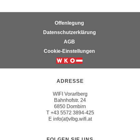
k
z
i
w
e
e
Offenlegung
-
c
S
Datenschutzerklärung
k
e
AGB
e
t
n
Cookie-Einstellungen
z
u
u
n
n
d
g
u
ADRESSE
z
m
u
WIFI Vorarlberg
f
s
Bahnhofstr. 24
ü
6850 Dornbirn
t
r
T
+43 5572 3894-425
i
S
E
info(at)vlbg.wifi.at
m
i
m
e
e
FOLGEN SIE UNS
r