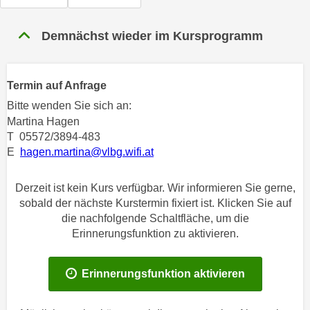
n
h
u
C
Demnächst wieder im Kursprogramm
r
o
C
o
o
k
Termin auf Anfrage
o
i
k
Bitte wenden Sie sich an:
e
i
Martina Hagen
s
T 05572/3894-483
e
v
E
hagen.martina@vlbg.wifi.at
s
o
,
n
d
Derzeit ist kein Kurs verfügbar. Wir informieren Sie gerne,
U
sobald der nächste Kurstermin fixiert ist. Klicken Sie auf
i
S
die nachfolgende Schaltfläche, um die
e
-
Erinnerungsfunktion zu aktivieren.
f
a
ü
m
r
Erinnerungsfunktion aktivieren
e
d
r
i