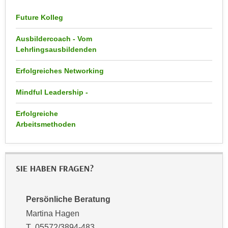
n
d
Future Kolleg
E
e
U
n
Ausbildercoach - Vom
-
w
Lehrlingsausbildenden
U
i
S
Erfolgreiches Networking
r
A
z
Mindful Leadership -
u
i
n
e
Erfolgreiche
t
l
Arbeitsmethoden
e
o
r
r
w
i
o
SIE HABEN FRAGEN?
e
r
n
f
t
Persönliche Beratung
e
i
Martina Hagen
n
e
T 05572/3894-483
h