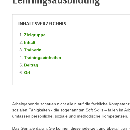
m
t
e
e
n
n
INHALTSVERZEICHNIS
e
o
i
t
Zielgruppe
n
w
Inhalt
s
e
Trainerin
e
n
Trainingseinheiten
t
d
Beitrag
z
i
Ort
e
g
n
s
,
i
w
n
e
d
Arbeitgebende schauen nicht allein auf die fachliche Kompetenz
l
.
sozialen Fähigkeiten - die sogenannten Soft Skills – fallen im Ar
c
umfassen persönliche, soziale und methodische Kompetenzen.
W
h
e
Das Geniale daran: Sie können diese jederzeit und überall train
e