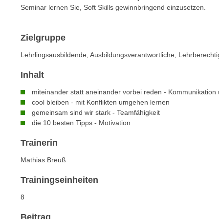
n
Seminar lernen Sie, Soft Skills gewinnbringend einzusetzen.
s
n
i
S
c
i
Zielgruppe
h
e
Lehrlingsausbildende, Ausbildungsverantwortliche, Lehrberechti
n
a
i
u
Inhalt
c
f
h
miteinander statt aneinander vorbei reden - Kommunikation 
„
cool bleiben - mit Konflikten umgehen lernen
t
A
gemeinsam sind wir stark - Teamfähigkeit
d
l
die 10 besten Tipps - Motivation
e
l
m
Trainerin
e
D
a
Mathias Breuß
a
k
t
z
Trainingseinheiten
e
e
n
8
p
s
t
Beitrag