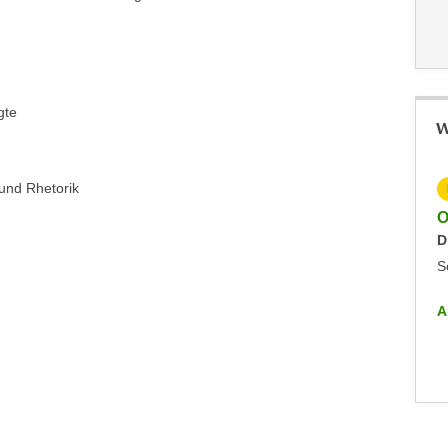
gte
W
und Rhetorik
KOSTENLOS
Online-Info-Veranstaltung - Future Kolleg
O
Dienstag, 23.06.2026
D
Sonstiges
S
ALLE INFO-VERANSTALTUNGEN
A