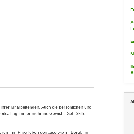
F
A
L
E
M
E
A
S
 ihrer Mitarbeitenden. Auch die persönlichen und
beitsalltag immer mehr ins Gewicht. Soft Skills
ieren - im Privatleben genauso wie im Beruf. Im