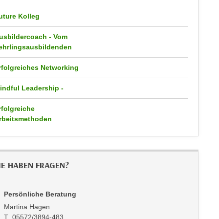
uture Kolleg
usbildercoach - Vom
ehrlingsausbildenden
rfolgreiches Networking
indful Leadership -
rfolgreiche
rbeitsmethoden
IE HABEN FRAGEN?
Persönliche Beratung
Martina Hagen
T 05572/3894-483