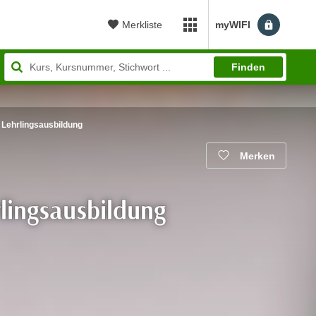
Merkliste
myWIFI
myWIFI Apps öffnen
Finden
r Lehrlingsausbildung
Merken
rlingsausbildung