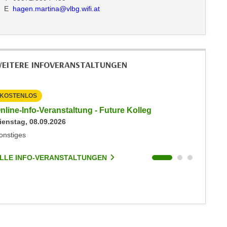
E
hagen.martina@vlbg.wifi.at
EITERE INFOVERANSTALTUNGEN
KOSTENLOS
KOSTEN
nline-Info-Veranstaltung - Future Kolleg
Online-
ienstag, 08.09.2026
Keine akt
onstiges
Sonstige
LLE INFO-VERANSTALTUNGEN
ALLE I