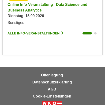
r
Online-Info-Veranstaltung - Data Science und
Onl
a
t
Business Analytics
Bus
b
e
Dienstag, 15.09.2026
Mon
e
C
n
Sonstiges
Onl
o
.
o
ALLE INFO-VERANSTALTUNGEN
ALL
W
k
e
i
n
e
n
s
S
z
i
u
e
A
d
n
Offenlegung
e
a
Datenschutzerklärung
r
l
AGB
C
y
o
Cookie-Einstellungen
s
o
e