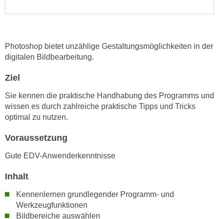
e
e
n
n
e
o
i
Photoshop bietet unzählige Gestaltungsmöglichkeiten in der
t
n
digitalen Bildbearbeitung.
w
s
e
Ziel
e
n
t
d
Sie kennen die praktische Handhabung des Programms und
z
i
wissen es durch zahlreiche praktische Tipps und Tricks
e
g
optimal zu nutzen.
n
s
,
Voraussetzung
i
w
n
Gute EDV-Anwenderkenntnisse
e
d
l
.
Inhalt
c
W
Kennenlernen grundlegender Programm- und
h
e
Werkzeugfunktionen
e
n
Bildbereiche auswählen
s