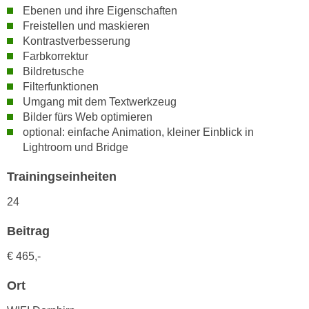
n
Ebenen und ihre Eigenschaften
i
S
Freistellen und maskieren
c
i
Kontrastverbesserung
h
e
Farbkorrektur
n
a
Bildretusche
i
Filterfunktionen
u
c
Umgang mit dem Textwerkzeug
f
h
Bilder fürs Web optimieren
„
t
optional: einfache Animation, kleiner Einblick in
A
Lightroom und Bridge
d
l
e
l
Trainingseinheiten
m
e
D
24
a
a
k
Beitrag
t
z
e
e
€
465,-
n
p
s
Ort
t
c
i