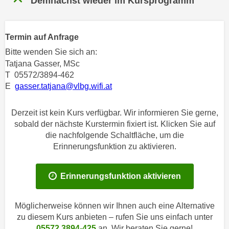
Demnächst wieder im Kursprogramm
n
h
u
C
r
o
Termin auf Anfrage
C
o
Bitte wenden Sie sich an:
o
k
Tatjana Gasser, MSc
o
i
T 05572/3894-462
k
e
E
gasser.tatjana@vlbg.wifi.at
i
s
e
v
Derzeit ist kein Kurs verfügbar. Wir informieren Sie gerne,
s
o
sobald der nächste Kurstermin fixiert ist. Klicken Sie auf
,
n
die nachfolgende Schaltfläche, um die
d
Erinnerungsfunktion zu aktivieren.
U
i
S
e
-
f
Erinnerungsfunktion aktivieren
a
ü
m
r
Möglicherweise können wir Ihnen auch eine Alternative
e
d
zu diesem Kurs anbieten – rufen Sie uns einfach unter
r
i
05572 3894-425
an. Wir beraten Sie gerne!