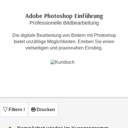
c
i
h
m
Adobe Photoshop Einführung
t
m
Professionelle Bildbearbeitung
e
u
n
n
Die digitale Bearbeitung von Bildern mit Photoshop
S
g
bietet unzählige Möglichkeiten. Erleben Sie einen
i
v
vielseitigen und praxisnahen Einstieg.
e
e
,
r
d
w
a
e
s
n
s
d
w
e
i
n
r
w
Filtern
!
Drucken
a
i
u
r
c