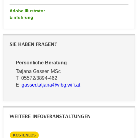
n
d
Adobe Illustrator
E
e
Einführung
U
n
-
w
U
i
S
SIE HABEN FRAGEN?
r
A
z
u
i
Persönliche Beratung
n
e
t
Tatjana Gasser, MSc
l
T 05572/3894-462
e
o
E
gasser.tatjana@vlbg.wifi.at
r
r
w
i
o
e
r
n
WEITERE INFOVERANSTALTUNGEN
f
t
e
i
n
e
KOSTENLOS
KO
h