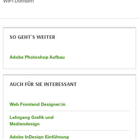
WIFI Dornbirn
h
e
u
r
t
e
z
n
a
“
SO GEHT`S WEITER
b
k
k
l
o
i
Adobe Photoshop Aufbau
m
c
m
k
e
e
AUCH FÜR SIE INTERESSANT
n
n
z
,
w
v
Web Frontend Designer:in
i
e
s
r
Lehrgang Grafik und
c
w
Mediendesign
h
e
e
Adobe InDesign Einführung
n