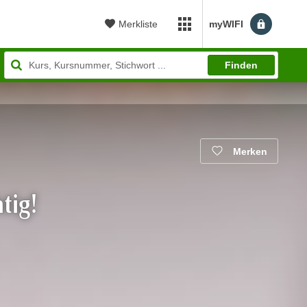
Merkliste
myWIFI
myWIFI Apps öffnen
Finden
Merken
tig!