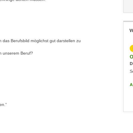
W
 das Berufsbild möglichst gut darstellen zu
KOSTENLOS
in unserem Beruf?
Online-Info-Veranstaltung - Future Kolleg
O
Dienstag, 23.06.2026
D
Sonstiges
S
ALLE INFO-VERANSTALTUNGEN
A
en.“