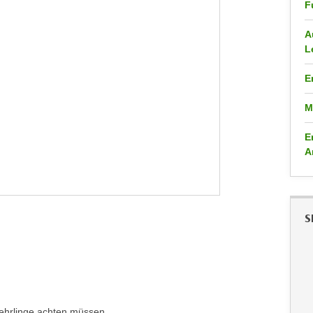
F
A
L
E
M
E
A
S
Lehrlinge achten müssen.