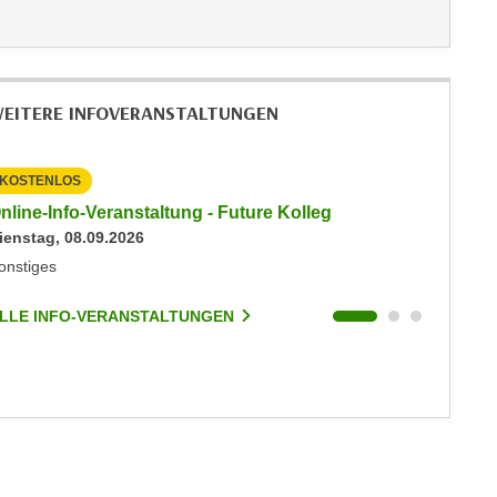
EITERE INFOVERANSTALTUNGEN
KOSTENLOS
KOSTEN
nline-Info-Veranstaltung - Future Kolleg
Online-
ienstag, 08.09.2026
Keine akt
onstiges
Sonstige
LLE INFO-VERANSTALTUNGEN
ALLE I