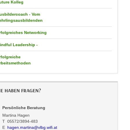
uture Kolleg
usbildercoach - Vom
ehrlingsausbildenden
rfolgreiches Networking
indful Leadership -
rfolgreiche
rbeitsmethoden
IE HABEN FRAGEN?
Persönliche Beratung
Martina Hagen
T 05572/3894-483
E
hagen.martina@vlbg.wifi.at