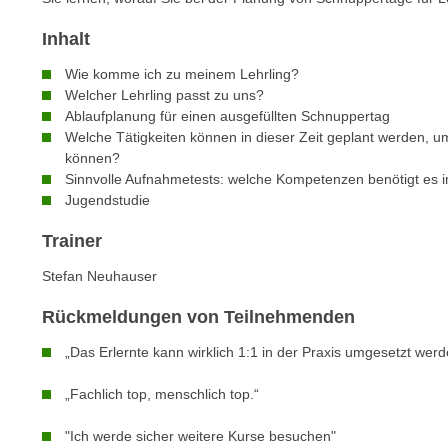
n
s
n
Inhalt
i
S
c
Wie komme ich zu meinem Lehrling?
i
h
Welcher Lehrling passt zu uns?
e
n
Ablaufplanung für einen ausgefüllten Schnuppertag
a
Welche Tätigkeiten können in dieser Zeit geplant werden, um
i
u
können?
c
f
Sinnvolle Aufnahmetests: welche Kompetenzen benötigt es 
h
„
Jugendstudie
t
A
d
Trainer
l
e
l
Stefan Neuhauser
m
e
D
a
Rückmeldungen von Teilnehmenden
a
k
„Das Erlernte kann wirklich 1:1 in der Praxis umgesetzt werd
t
z
e
e
„Fachlich top, menschlich top.“
n
p
s
t
"Ich werde sicher weitere Kurse besuchen"