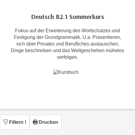
c
i
h
m
Deutsch B2.1 Sommerkurs
t
m
e
u
Fokus auf der Erweiterung des Wortschatzes und
n
n
Festigung der Grundgrammatik. U.a. Präsentieren,
S
g
sich über Privates und Berufliches austauschen,
i
v
Dinge beschreiben und das Weltgeschehen mühelos
e
verfolgen.
e
,
r
d
w
a
e
s
n
s
d
w
e
i
n
r
w
a
Filtern
!
Drucken
i
u
r
c