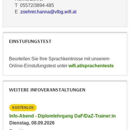
k
z
T 05572/3894-485
i
w
E
zoehrer.hanna@vlbg.wifi.at
e
e
-
c
S
k
e
e
EINSTUFUNGSTEST
t
n
z
u
u
Beurteilen Sie Ihre Sprachkentnisse mit unserem
n
n
Online-Einstufungstest unter
wifi.at/sprachentests
d
g
u
z
m
u
f
WEITERE INFOVERANSTALTUNGEN
s
ü
t
r
i
KOSTENLOS
KO
S
m
i
in
Info-Abend - Diplomlehrgang DaF/DaZ-Trainer:in
Inf
m
e
Dienstag, 08.09.2026
Die
e
r