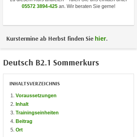
i
e
05572 3894-425
an. Wir beraten Sie gerne!
k
F
a
u
n
n
i
k
Kurstermine ab Herbst finden Sie
.
hier
s
t
c
i
h
o
Deutsch B2.1 Sommerkurs
e
n
n
d
U
e
INHALTSVERZEICHNIS
n
r
t
W
Voraussetzungen
e
e
Inhalt
r
b
n
Trainingseinheiten
s
e
Beitrag
e
h
i
Ort
m
t