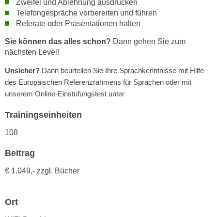
Zweifel und Ablehnung ausdrücken
h
e
Telefongespräche vorbereiten und führen
u
r
Referate oder Präsentationen halten
t
e
z
Sie können das alles schon?
Dann gehen Sie zum
n
a
nächsten Level!
“
b
k
Unsicher?
Dann beurteilen Sie Ihre Sprachkenntnisse mit Hilfe
k
l
des Europäischen Referenzrahmens für Sprachen oder mit
o
i
unserem Online-Einstufungstest unter
m
c
m
k
Trainingseinheiten
e
e
n
108
n
z
,
Beitrag
w
v
i
e
€ 1.049,- zzgl. Bücher
s
r
c
w
h
Ort
e
e
n