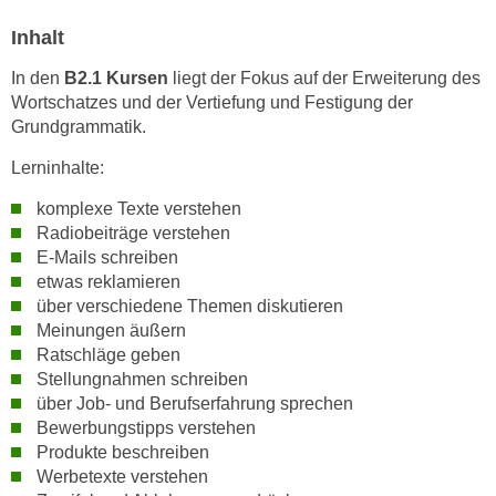
n
i
S
Inhalt
c
i
In den
B2.1 Kursen
liegt der Fokus auf der Erweiterung des
h
e
Wortschatzes und der Vertiefung und Festigung der
n
a
Grundgrammatik.
i
u
c
f
Lerninhalte:
h
„
komplexe Texte verstehen
t
A
Radiobeiträge verstehen
d
l
E-Mails schreiben
e
l
etwas reklamieren
m
e
über verschiedene Themen diskutieren
D
a
Meinungen äußern
a
k
Ratschläge geben
t
Stellungnahmen schreiben
z
e
über Job- und Berufserfahrung sprechen
e
n
Bewerbungstipps verstehen
p
s
Produkte beschreiben
t
Werbetexte verstehen
c
i