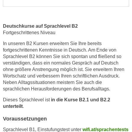
e
e
n
n
e
o
i
Deutschkurse auf Sprachlevel B2
t
Fortgeschrittenes Niveau
n
w
s
e
In unseren B2 Kursen erweitern Sie Ihre bereits
e
n
fortgeschrittenen Kenntnisse in Deutsch. Am Ende von
t
d
Sprachlevel B2 können Sie sich spontan und fließend so
z
verständigen, dass ein normales Gespräch auf Deutsch
i
e
ohne größere Anstrengung möglich ist. Sie erweitern Ihren
g
n
Wortschatz und verbessern Ihren schriftlichen Ausdruck.
s
,
Neben Alltagssituationen meistern Sie auch die
i
sprachlichen Herausforderungen des Berufsalltags.
w
n
e
d
Dieses Sprachlevel ist
in die Kurse B2.1 und B2.2
l
.
unterteilt
.
c
W
h
Voraussetzungen
e
e
n
Sprachlevel B1, Einstufungstest unter
wifi.at/sprachentests
s