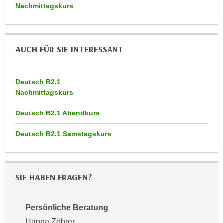
r
Nachmittagskurs
a
t
b
e
e
C
n
AUCH FÜR SIE INTERESSANT
o
.
o
W
k
Deutsch B2.1
e
i
Nachmittagskurs
n
e
n
s
Deutsch B2.1 Abendkurs
S
z
i
Deutsch B2.1 Samstagskurs
u
e
A
d
n
e
a
SIE HABEN FRAGEN?
r
l
C
y
o
s
Persönliche Beratung
o
e
Hanna Zöhrer