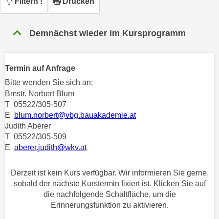
Filtern
!
Drucken
n
h
u
C
r
Demnächst wieder im Kursprogramm
o
C
o
o
k
o
Termin auf Anfrage
i
k
e
Bitte wenden Sie sich an:
i
s
Bmstr. Norbert Blum
e
T 05522/305-507
v
s
E
blum.norbert@vbg.bauakademie.at
o
,
Judith Aberer
n
d
T 05522/305-509
U
i
E
aberer.judith@wkv.at
S
e
-
f
Derzeit ist kein Kurs verfügbar. Wir informieren Sie gerne,
a
ü
sobald der nächste Kurstermin fixiert ist. Klicken Sie auf
m
r
die nachfolgende Schaltfläche, um die
e
d
Erinnerungsfunktion zu aktivieren.
r
i