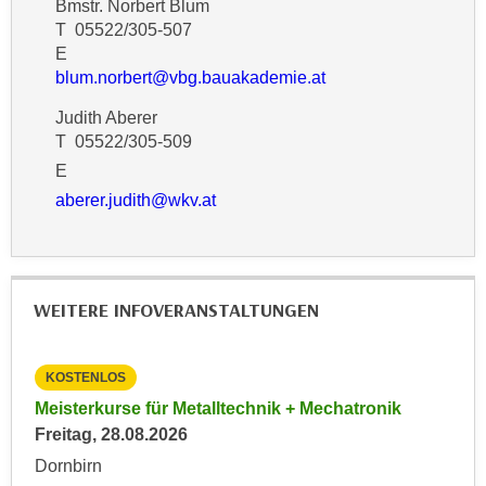
Bmstr. Norbert Blum
n
d
T 05522/305-507
E
e
E
U
n
blum.norbert@vbg.bauakademie.at
-
w
Judith Aberer
U
i
T 05522/305-509
S
r
E
A
z
u
aberer.judith@wkv.at
i
n
e
t
l
e
o
r
WEITERE INFOVERANSTALTUNGEN
r
w
i
o
e
KOSTENLOS
KO
r
n
f
027
Meisterkurse für Metalltechnik + Mechatronik
Inf
t
e
Freitag, 28.08.2026
Imm
i
n
Mon
Dornbirn
e
h