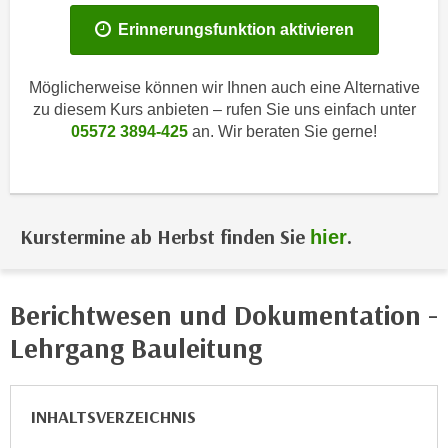
i
e
Erinnerungsfunktion aktivieren
k
F
a
u
n
n
Möglicherweise können wir Ihnen auch eine Alternative
i
zu diesem Kurs anbieten – rufen Sie uns einfach unter
k
s
05572 3894-425
an. Wir beraten Sie gerne!
t
c
i
h
o
e
n
n
d
Kurstermine ab Herbst finden Sie
.
hier
U
e
n
r
t
W
Berichtwesen und Dokumentation -
e
e
Lehrgang Bauleitung
r
b
n
s
e
e
INHALTSVERZEICHNIS
h
i
m
t