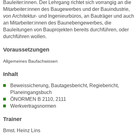
n
Bauleiter:innen. Der Lehrgang richtet sich vorrangig an die
i
Mitarbeiter:innen des Baugewerbes und der Bauindustrie,
S
c
von Architektur- und Ingenieurbüros, an Bauträger und auch
i
h
an Mitarbeiter:innen des Baunebengewerbes, die
e
n
Bauleitungen von Bauprojekten bereits durchführen, oder
a
durchführen wollen.
i
u
c
f
Voraussetzungen
h
„
t
Allgemeines Baufachwissen
A
d
l
Inhalt
e
l
m
e
Beweissicherung, Bautagesbericht, Regiebericht,
D
a
Planeingangsbuch
a
k
ÖNORMEN B 2110, 2111
t
Werkvertragsnormen
z
e
e
Trainer
n
p
s
t
Bmst. Heinz Lins
c
i