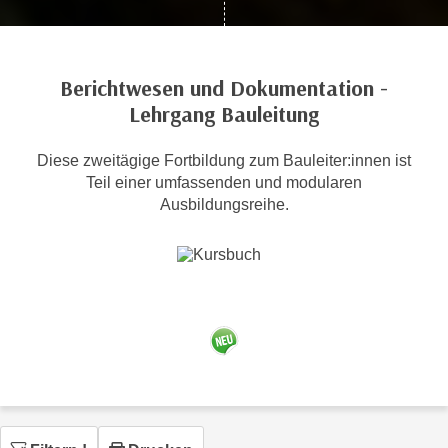
c
i
h
m
t
m
Berichtwesen und Dokumentation -
e
u
Lehrgang Bauleitung
n
n
S
g
i
Diese zweitägige Fortbildung zum Bauleiter:innen ist
v
Teil einer umfassenden und modularen
e
e
Ausbildungsreihe.
,
r
d
w
a
e
s
n
s
d
w
e
i
n
r
w
a
i
u
r
c