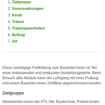
Zielgruppe
e
e
Voraussetzungen
n
n
e
Inhalt
o
i
Trainer
t
n
w
Trainingseinheiten
s
e
Beitrag
e
n
Ort
t
d
z
i
e
g
n
s
,
i
Diese zweitägige Fortbildung zum Bauleiter:innen ist Teil
w
einer umfassenden und modularen Ausbildungsreihe. Beim
n
e
Besuch aller Module kann der Lehrgang mit einer Prüfung
d
l
und einem Bauleiter:innen Zertifikat abgeschlossen werden.
.
c
W
Zielgruppe
h
e
e
n
Absolventen:innen der HTL Abt. Bautechnik, Poliere:innen,
s