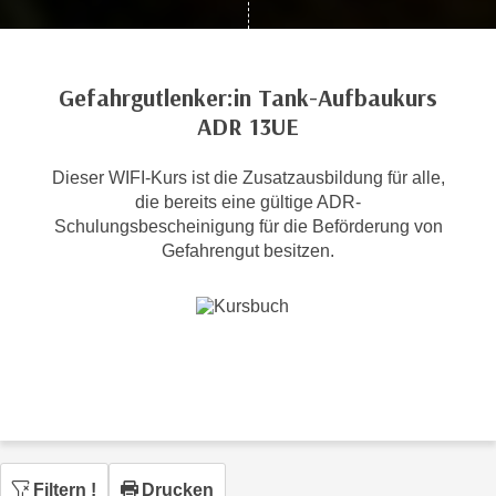
c
i
h
m
t
m
Gefahrgutlenker:in Tank-Aufbaukurs
e
u
ADR 13UE
n
n
S
g
i
Dieser WIFI-Kurs ist die Zusatzausbildung für alle,
v
die bereits eine gültige ADR-
e
e
Schulungsbescheinigung für die Beförderung von
,
r
Gefahrengut besitzen.
d
w
a
e
s
n
s
d
w
e
i
n
r
w
a
i
u
r
Filtern
!
Drucken
c