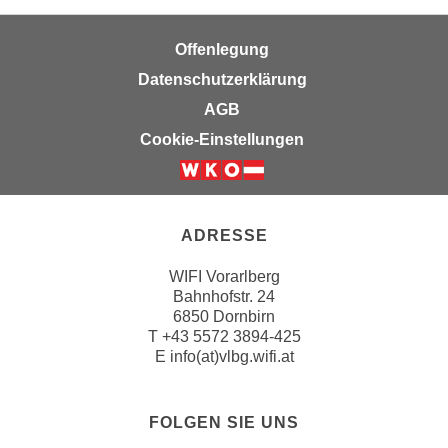
r
a
t
b
Offenlegung
e
e
C
Datenschutzerklärung
n
o
AGB
.
o
Cookie-Einstellungen
W
k
e
i
n
e
n
s
ADRESSE
S
z
i
u
WIFI Vorarlberg
e
A
Bahnhofstr. 24
d
6850 Dornbirn
n
e
T
+43 5572 3894-425
a
E
info(at)vlbg.wifi.at
r
l
C
y
o
s
FOLGEN SIE UNS
o
e