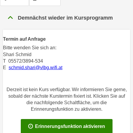
n
h
u
C
r
Demnächst wieder im Kursprogramm
o
C
o
o
k
o
Termin auf Anfrage
i
k
Bitte wenden Sie sich an:
e
i
Shari Schmid
s
e
T 05572/3894-534
v
s
E
schmid.shari@vlbg.wifi.at
o
,
n
d
U
i
Derzeit ist kein Kurs verfügbar. Wir informieren Sie gerne,
S
e
sobald der nächste Kurstermin fixiert ist. Klicken Sie auf
-
f
die nachfolgende Schaltfläche, um die
a
ü
Erinnerungsfunktion zu aktivieren.
m
r
e
d
Erinnerungsfunktion aktivieren
r
i