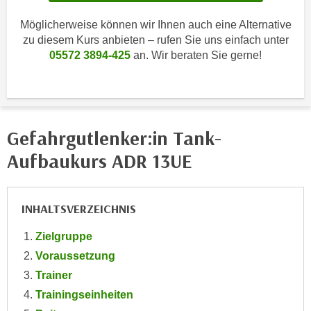
i
e
k
Möglicherweise können wir Ihnen auch eine Alternative
F
a
zu diesem Kurs anbieten – rufen Sie uns einfach unter
u
n
05572 3894-425
an. Wir beraten Sie gerne!
n
i
k
s
t
c
i
h
o
Gefahrgutlenker:in Tank-
e
n
n
Aufbaukurs ADR 13UE
d
U
e
n
r
t
INHALTSVERZEICHNIS
W
e
e
Zielgruppe
r
b
n
Voraussetzung
s
e
Trainer
e
h
i
Trainingseinheiten
m
t