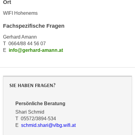
Ort
h
e
u
r
WIFI Hohenems
t
e
z
Fachspezifische Fragen
n
a
“
Gerhard Amann
b
k
T 0664/88 44 56 07
k
l
E
info@gerhard-amann.at
o
i
m
c
m
k
e
e
n
n
SIE HABEN FRAGEN?
z
,
w
v
i
Persönliche Beratung
e
s
Shari Schmid
r
c
T 05572/3894-534
w
h
E
schmid.shari@vlbg.wifi.at
e
e
n