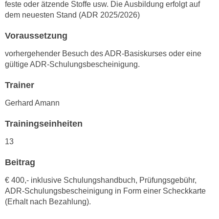
n
feste oder ätzende Stoffe usw. Die Ausbildung erfolgt auf
i
dem neuesten Stand (ADR 2025/2026)
S
c
i
h
Voraussetzung
e
n
a
vorhergehender Besuch des ADR-Basiskurses oder eine
i
u
gültige ADR-Schulungsbescheinigung.
c
f
h
Trainer
„
t
A
Gerhard Amann
d
l
e
l
Trainingseinheiten
m
e
D
13
a
a
k
Beitrag
t
z
e
e
€ 400,- inklusive Schulungshandbuch, Prüfungsgebühr,
n
ADR-Schulungsbescheinigung in Form einer Scheckkarte
p
s
(Erhalt nach Bezahlung).
t
c
i