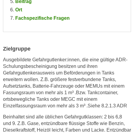
Beitrag
e
e
Ort
n
n
Fachspezifische Fragen
e
o
i
t
n
w
s
e
e
Zielgruppe
n
t
d
Ausgebildete Gefahrgutlenker:innen, die eine gültige ADR-
z
i
Schulungsbescheinigung besitzen und ihren
e
g
Gefahrgutlenkerausweis um Beförderungen in Tanks
n
s
erweitern wollen. Z.B. größere festverbundene Tanks,
,
i
Aufsetztanks, Batterie-Fahrzeuge oder MEMUs mit einem
w
Fassungsraum von mehr als 1 m³ .Bzw. Tankcontainer,
n
e
ortsbewegliche Tanks oder MEGC mit einem
d
l
Einzelfassungsraum von mehr als 3 m³ .Siehe 8.2.1.3 ADR
.
c
W
Beinhaltet sind alle üblichen Gefahrgutklassen: 2 bis 6,8
h
e
und 9. Z.B. Gase, entzündbare flüssige Stoffe wie Benzin,
e
n
Dieselkraftstoff, Heizöl leicht, Farben und Lacke. Entzündbar
s