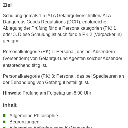
n
Ziel
i
S
c
Schulung gemäß 1.5 IATA Gefahrgutvorschriften/IATA
i
h
Dangerous Goods Regulations (DGR), erfolgreiche
e
n
Ablegung der Prüfung für die Personalkategorien (PK) 1
a
i
oder 3. Diese Schulung ist auch für die PK 2 (Verpacker:in)
u
geeignet.
c
f
h
„
Personalkategorie (PK) 1: Personal, das bei Absendern
t
A
(Versendern) von Gefahrgut und Agenten solcher Absender
d
l
entsprechend tätig ist.
e
l
m
Personalkategorie (PK) 3: Personal, das bei Spediteuren an
e
D
der Behandlung von Gefahrgut beteiligt ist.
a
a
k
Hinweis:
Prüfung am Folgetag um 8:00 Uhr
t
z
e
Inhalt
e
n
p
Allgemeine Philosophie
s
t
Begrenzungen
c
i