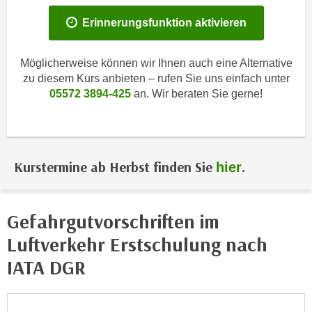
i
e
k
Erinnerungsfunktion aktivieren
F
a
u
n
n
Möglicherweise können wir Ihnen auch eine Alternative
i
k
zu diesem Kurs anbieten – rufen Sie uns einfach unter
s
05572 3894-425
an. Wir beraten Sie gerne!
t
c
i
h
o
e
n
n
d
Kurstermine ab Herbst finden Sie
.
hier
U
e
n
r
t
W
Gefahrgutvorschriften im
e
e
r
Luftverkehr Erstschulung nach
b
n
s
IATA DGR
e
e
h
i
m
t