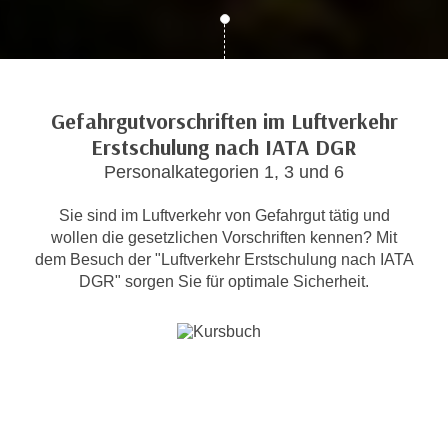
c
i
h
m
t
m
e
u
n
Gefahrgutvorschriften im Luftverkehr
n
S
Erstschulung nach IATA DGR
g
i
v
Personalkategorien 1, 3 und 6
e
e
,
r
Sie sind im Luftverkehr von Gefahrgut tätig und
d
wollen die gesetzlichen Vorschriften kennen? Mit
w
a
dem Besuch der "Luftverkehr Erstschulung nach IATA
e
s
DGR" sorgen Sie für optimale Sicherheit.
n
s
d
w
e
i
n
r
w
a
i
u
r
c