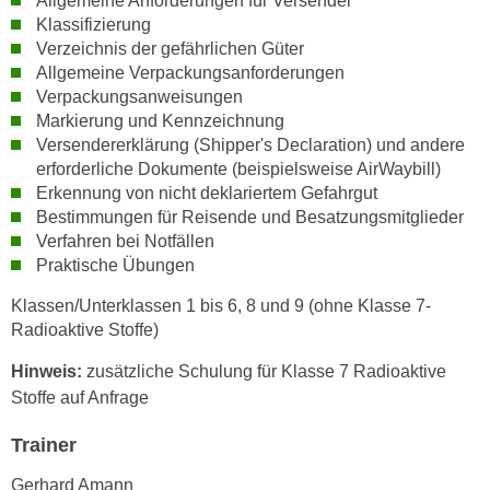
Allgemeine Anforderungen für Versender
h
e
Klassifizierung
u
r
Verzeichnis der gefährlichen Güter
t
e
Allgemeine Verpackungsanforderungen
z
n
Verpackungsanweisungen
a
Markierung und Kennzeichnung
“
b
Versendererklärung (Shipper's Declaration) und andere
k
k
erforderliche Dokumente (beispielsweise AirWaybill)
l
o
Erkennung von nicht deklariertem Gefahrgut
i
Bestimmungen für Reisende und Besatzungsmitglieder
m
c
Verfahren bei Notfällen
m
k
Praktische Übungen
e
e
n
n
Klassen/Unterklassen 1 bis 6, 8 und 9 (ohne Klasse 7-
z
Radioaktive Stoffe)
,
w
v
Hinweis:
zusätzliche Schulung für Klasse 7 Radioaktive
i
e
Stoffe auf Anfrage
s
r
c
w
Trainer
h
e
e
Gerhard Amann
n