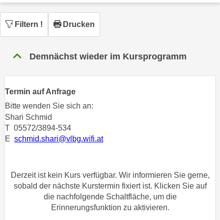
n
h
u
C
Filtern
!
Drucken
r
o
C
o
o
Demnächst wieder im Kursprogramm
k
o
i
k
e
i
Termin auf Anfrage
s
e
v
Bitte wenden Sie sich an:
s
Shari Schmid
o
,
T 05572/3894-534
n
d
E
schmid.shari@vlbg.wifi.at
U
i
S
e
-
f
Derzeit ist kein Kurs verfügbar. Wir informieren Sie gerne,
a
ü
sobald der nächste Kurstermin fixiert ist. Klicken Sie auf
m
r
die nachfolgende Schaltfläche, um die
e
d
Erinnerungsfunktion zu aktivieren.
r
i