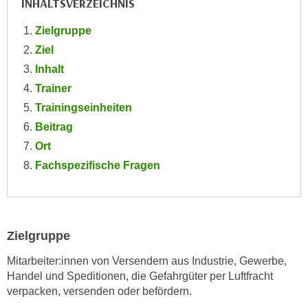
INHALTSVERZEICHNIS
e
e
n
Zielgruppe
n
e
o
Ziel
i
t
Inhalt
n
w
Trainer
s
e
Trainingseinheiten
e
n
t
Beitrag
d
z
Ort
i
e
g
Fachspezifische Fragen
n
s
,
i
w
n
e
d
Zielgruppe
l
.
c
Mitarbeiter:innen von Versendern aus Industrie, Gewerbe,
W
h
Handel und Speditionen, die Gefahrgüter per Luftfracht
e
e
verpacken, versenden oder befördern.
n
s