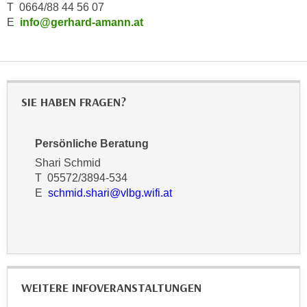
r
T 0664/88 44 56 07
a
t
E
info@gerhard-amann.at
b
e
e
C
n
o
.
o
W
SIE HABEN FRAGEN?
k
e
i
n
e
Persönliche Beratung
n
s
Shari Schmid
S
z
T 05572/3894-534
i
u
E
schmid.shari@vlbg.wifi.at
e
A
d
n
e
a
r
l
C
y
o
s
WEITERE INFOVERANSTALTUNGEN
o
e