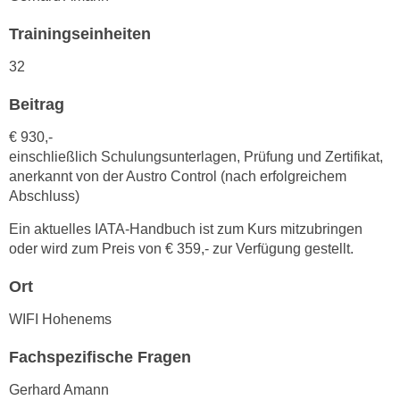
n
d
Trainingseinheiten
E
e
U
n
32
-
w
U
Beitrag
i
S
r
€ 930,-
A
z
einschließlich Schulungsunterlagen, Prüfung und Zertifikat,
u
i
anerkannt von der Austro Control (nach erfolgreichem
n
e
Abschluss)
t
l
e
Ein aktuelles IATA-Handbuch ist zum Kurs mitzubringen
o
oder wird zum Preis von € 359,- zur Verfügung gestellt.
r
r
w
i
Ort
o
e
r
WIFI Hohenems
n
f
t
Fachspezifische Fragen
e
i
n
e
Gerhard Amann
h