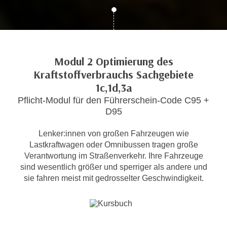
c
i
h
m
t
m
e
u
n
Modul 2 Optimierung des
n
S
Kraftstoffverbrauchs Sachgebiete
g
i
v
1c,1d,3a
e
e
Pflicht-Modul für den Führerschein-Code C95 +
,
r
D95
d
w
a
e
Lenker:innen von großen Fahrzeugen wie
s
Lastkraftwagen oder Omnibussen tragen große
n
s
Verantwortung im Straßenverkehr. Ihre Fahrzeuge
d
w
sind wesentlich größer und sperriger als andere und
e
i
sie fahren meist mit gedrosselter Geschwindigkeit.
n
r
w
a
i
u
r
c