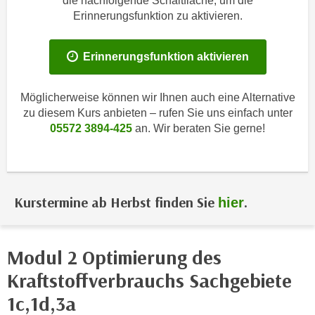
die nachfolgende Schaltfläche, um die
i
e
Erinnerungsfunktion zu aktivieren.
k
F
a
u
n
Erinnerungsfunktion aktivieren
n
i
k
s
t
Möglicherweise können wir Ihnen auch eine Alternative
c
i
zu diesem Kurs anbieten – rufen Sie uns einfach unter
h
05572 3894-425
an. Wir beraten Sie gerne!
o
e
n
n
d
U
e
n
r
Kurstermine ab Herbst finden Sie
.
hier
t
W
e
e
r
b
Modul 2 Optimierung des
n
s
e
Kraftstoffverbrauchs Sachgebiete
e
h
i
1c,1d,3a
m
t