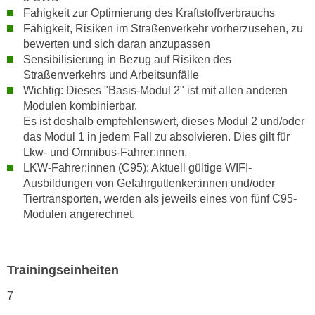
n
Fahigkeit zur Optimierung des Kraftstoffverbrauchs
i
S
Fähigkeit, Risiken im Straßenverkehr vorherzusehen, zu
c
i
bewerten und sich daran anzupassen
h
e
Sensibilisierung in Bezug auf Risiken des
n
a
Straßenverkehrs und Arbeitsunfälle
i
u
Wichtig: Dieses "Basis-Modul 2" ist mit allen anderen
c
Modulen kombinierbar.
f
h
Es ist deshalb empfehlenswert, dieses Modul 2 und/oder
„
t
das Modul 1 in jedem Fall zu absolvieren. Dies gilt für
A
d
Lkw- und Omnibus-Fahrer:innen.
l
LKW-Fahrer:innen (C95): Aktuell gültige WIFI-
e
l
Ausbildungen von Gefahrgutlenker:innen und/oder
m
e
Tiertransporten, werden als jeweils eines von fünf C95-
D
a
Modulen angerechnet.
a
k
t
z
e
e
Trainingseinheiten
n
p
s
t
7
c
i