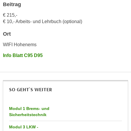
h
Beitrag
e
u
r
€ 215,-
t
e
€ 10,- Arbeits- und Lehrbuch (optional)
z
n
a
“
Ort
b
k
k
WIFI Hohenems
l
o
i
Info Blatt C95 D95
m
c
m
k
e
e
n
n
z
,
SO GEHT`S WEITER
w
v
i
e
s
Modul 1 Brems- und
r
c
Sicherheitstechnik
w
h
e
Modul 3 LKW -
e
n