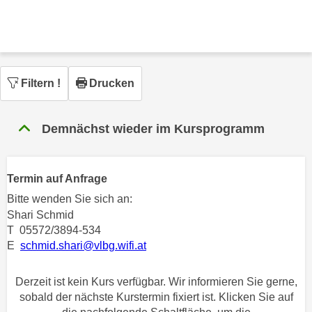
n
h
u
C
r
o
C
o
o
k
Filtern
!
Drucken
o
i
k
e
i
Demnächst wieder im Kursprogramm
s
e
v
s
o
,
Termin auf Anfrage
n
d
Bitte wenden Sie sich an:
U
i
Shari Schmid
S
e
T 05572/3894-534
-
f
E
schmid.shari@vlbg.wifi.at
a
ü
m
r
Derzeit ist kein Kurs verfügbar. Wir informieren Sie gerne,
e
d
sobald der nächste Kurstermin fixiert ist. Klicken Sie auf
r
i