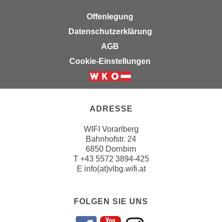
k
z
i
Offenlegung
w
e
e
Datenschutzerklärung
-
c
AGB
S
k
Cookie-Einstellungen
e
e
t
n
z
u
u
n
ADRESSE
n
d
g
u
WIFI Vorarlberg
z
m
Bahnhofstr. 24
u
6850 Dornbirn
f
s
T
+43 5572 3894-425
ü
E
info(at)vlbg.wifi.at
t
r
i
S
m
i
FOLGEN SIE UNS
m
e
e
r