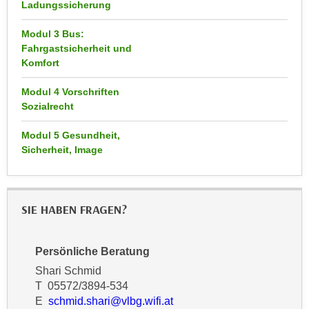
Ladungssicherung
n
d
E
e
Modul 3 Bus:
U
Fahrgastsicherheit und
n
-
Komfort
w
U
i
Modul 4 Vorschriften
S
r
Sozialrecht
A
z
u
i
Modul 5 Gesundheit,
n
e
Sicherheit, Image
t
l
e
o
r
r
SIE HABEN FRAGEN?
w
i
o
e
r
n
Persönliche Beratung
f
t
Shari Schmid
e
i
T 05572/3894-534
n
e
E
schmid.shari@vlbg.wifi.at
h