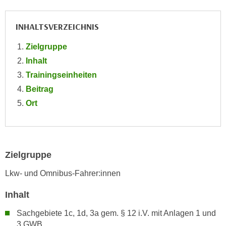
e
e
n
n
INHALTSVERZEICHNIS
e
o
i
Zielgruppe
t
n
w
Inhalt
s
e
Trainingseinheiten
e
n
Beitrag
t
d
Ort
z
i
e
g
n
s
,
i
w
Zielgruppe
n
e
d
Lkw- und Omnibus-Fahrer:innen
l
.
c
W
Inhalt
h
e
Sachgebiete 1c, 1d, 3a gem. § 12 i.V. mit Anlagen 1 und
e
n
3 GWB
s