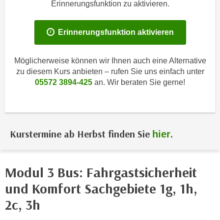
i
Erinnerungsfunktion zu aktivieren.
e
k
F
a
u
Erinnerungsfunktion aktivieren
n
n
i
k
Möglicherweise können wir Ihnen auch eine Alternative
s
t
zu diesem Kurs anbieten – rufen Sie uns einfach unter
c
i
05572 3894-425
an. Wir beraten Sie gerne!
h
o
e
n
n
d
U
e
Kurstermine ab Herbst finden Sie
.
hier
n
r
t
W
e
e
r
Modul 3 Bus: Fahrgastsicherheit
b
n
s
und Komfort Sachgebiete 1g, 1h,
e
e
2c, 3h
h
i
m
t