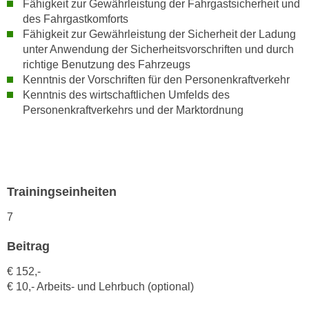
Fähigkeit zur Gewährleistung der Fahrgastsicherheit und
n
i
des Fahrgastkomforts
S
c
Fähigkeit zur Gewährleistung der Sicherheit der Ladung
i
h
unter Anwendung der Sicherheitsvorschriften und durch
e
richtige Benutzung des Fahrzeugs
n
a
Kenntnis der Vorschriften für den Personenkraftverkehr
i
u
Kenntnis des wirtschaftlichen Umfelds des
c
f
Personenkraftverkehrs und der Marktordnung
h
„
t
A
d
l
e
l
m
e
Trainingseinheiten
D
a
a
7
k
t
z
Beitrag
e
e
n
p
€ 152,-
s
t
€ 10,- Arbeits- und Lehrbuch (optional)
c
i