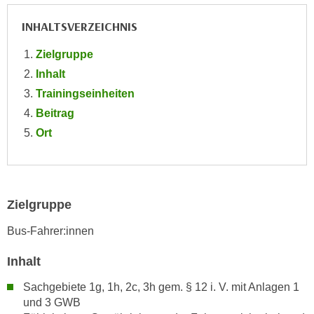
e
e
INHALTSVERZEICHNIS
n
n
e
o
Zielgruppe
i
t
Inhalt
n
w
Trainingseinheiten
s
e
e
Beitrag
n
t
Ort
d
z
i
e
g
n
s
,
i
Zielgruppe
w
n
e
Bus-Fahrer:innen
d
l
.
Inhalt
c
W
h
e
Sachgebiete 1g, 1h, 2c, 3h gem. § 12 i. V. mit Anlagen 1
e
n
und 3 GWB
s