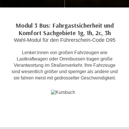
c
i
h
m
t
m
Modul 3 Bus: Fahrgastsicherheit und
e
u
Komfort Sachgebiete 1g, 1h, 2c, 3h
n
n
S
Wahl-Modul für den Führerschein-Code D95
g
i
v
Lenker:innen von großen Fahrzeugen wie
e
e
Lastkraftwagen oder Omnibussen tragen große
,
r
Verantwortung im Straßenverkehr. Ihre Fahrzeuge
d
w
sind wesentlich größer und sperriger als andere und
a
e
sie fahren meist mit gedrosselter Geschwindigkeit.
s
n
s
d
w
e
i
n
r
w
a
i
u
r
c