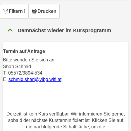
n
h
u
Filtern
!
Drucken
C
r
o
C
o
Demnächst wieder im Kursprogramm
o
k
o
i
k
e
i
Termin auf Anfrage
s
e
Bitte wenden Sie sich an:
v
s
Shari Schmid
o
,
T 05572/3894-534
n
d
E
schmid.shari@vlbg.wifi.at
U
i
S
e
-
f
a
ü
m
Derzeit ist kein Kurs verfügbar. Wir informieren Sie gerne,
r
e
sobald der nächste Kurstermin fixiert ist. Klicken Sie auf
d
r
die nachfolgende Schaltfläche, um die
i