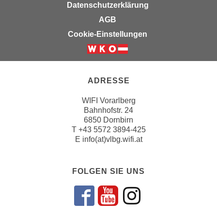
k
Datenschutzerklärung
z
i
w
AGB
e
e
Cookie-Einstellungen
-
c
S
k
e
e
t
n
ADRESSE
z
u
u
n
WIFI Vorarlberg
n
Bahnhofstr. 24
d
g
6850 Dornbirn
u
T
+43 5572 3894-425
z
m
E
info(at)vlbg.wifi.at
u
f
s
ü
t
r
FOLGEN SIE UNS
i
S
m
i
Folgen sie un
Folgen sie 
Folgen si
m
e
e
r