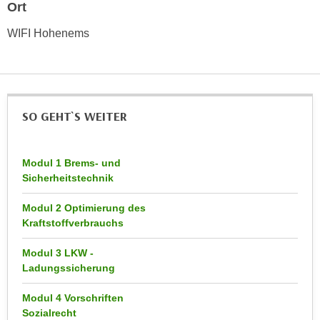
h
Ort
e
u
r
WIFI Hohenems
t
e
z
n
a
“
b
k
k
l
SO GEHT`S WEITER
o
i
m
c
m
Modul 1 Brems- und
k
e
Sicherheitstechnik
e
n
n
Modul 2 Optimierung des
z
,
Kraftstoffverbrauchs
w
v
i
e
Modul 3 LKW -
s
r
Ladungssicherung
c
w
h
Modul 4 Vorschriften
e
Sozialrecht
e
n