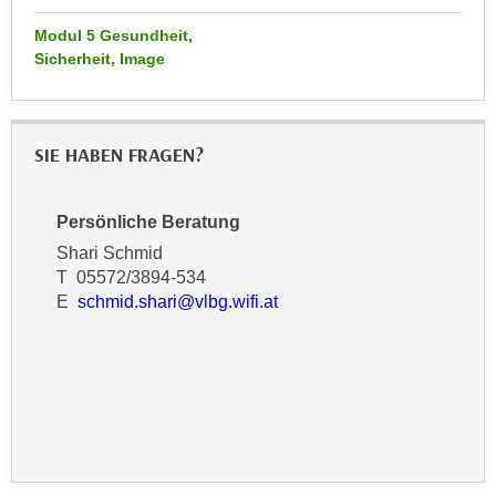
n
d
Modul 5 Gesundheit,
E
e
Sicherheit, Image
U
n
-
w
U
i
S
SIE HABEN FRAGEN?
r
A
z
u
i
Persönliche Beratung
n
e
Shari Schmid
t
l
T 05572/3894-534
e
o
E
schmid.shari@vlbg.wifi.at
r
r
w
i
o
e
r
n
f
t
e
i
n
e
h