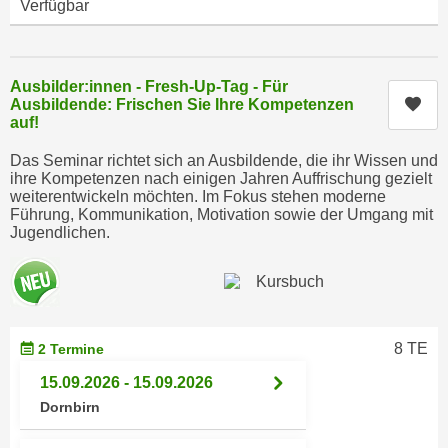
Verfügbar
n
i
S
c
i
h
e
Ausbilder:innen - Fresh-Up-Tag - Für
n
a
Kur
Ausbildende: Frischen Sie Ihre Kompetenzen
i
auf!
u
c
f
Das Seminar richtet sich an Ausbildende, die ihr Wissen und
h
„
ihre Kompetenzen nach einigen Jahren Auffrischung gezielt
t
weiterentwickeln möchten. Im Fokus stehen moderne
A
Führung, Kommunikation, Motivation sowie der Umgang mit
d
l
Jugendlichen.
e
l
m
e
D
a
a
k
t
z
8 TE
2 Termine
e
e
15.09.2026 - 15.09.2026
n
p
s
Dornbirn
t
c
i