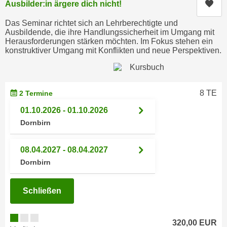
Kur
Ausbilder:in ärgere dich nicht!
e
e
n
Das Seminar richtet sich an Lehrberechtigte und
n
e
Ausbildende, die ihre Handlungssicherheit im Umgang mit
o
Herausforderungen stärken möchten. Im Fokus stehen ein
i
t
konstruktiver Umgang mit Konflikten und neue Perspektiven.
n
w
s
e
e
n
t
8 TE
2 Termine
d
z
i
01.10.2026 - 01.10.2026
e
g
Dornbirn
n
s
,
i
08.04.2027 - 08.04.2027
w
n
Dornbirn
e
d
l
.
c
Schließen
W
h
e
e
n
320,00 EUR
s