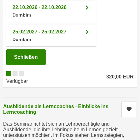
n
h
22.10.2026 - 22.10.2026
u
C
Dornbirn
r
o
C
o
25.02.2027 - 25.02.2027
o
k
Dornbirn
o
i
k
e
i
Schließen
s
e
v
s
o
320,00 EUR
,
Verfügbar
n
d
U
i
S
e
-
Ausbildende als Lerncoaches - Einblicke ins
f
Kur
Lerncoaching
a
ü
m
r
Das Seminar richtet sich an Lehrberechtigte und
e
Ausbildende, die ihre Lehrlinge beim Lernen gezielt
d
r
unterstützen möchten. Im Fokus stehen Lernstrategien,
i