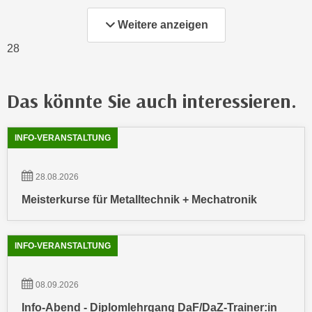
u
e
b
Weitere anzeigen
n
i
28
i
e
n
t
d
e
Das könnte Sie auch interessieren.
e
n
n
,
Showing
54
Ergebnisse werden angezeigt
U
w
INFO-VERANSTALTUNG
S
e
A
r
28.08.2026
,
d
Meisterkurse für Metalltechnik + Mechatronik
b
e
e
n
i
w
INFO-VERANSTALTUNG
w
e
e
i
l
08.09.2026
t
c
e
Info-Abend - Diplomlehrgang DaF/DaZ-Trainer:in