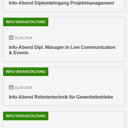
Info-Abend Diplomlehrgang Projektmanagement
e
n
m
g
E
z
INFO-VERANSTALTUNG
U
w
-
e
15.09.2026
D
c
a
Info-Abend Dipl. Manager:in Live Communication
k
t
& Events
e
e
u
n
n
INFO-VERANSTALTUNG
s
d
c
O
h
15.09.2026
p
u
t
Info-Abend Robotertechnik für Gewerbebetriebe
t
i
z
m
r
i
INFO-VERANSTALTUNG
e
e
c