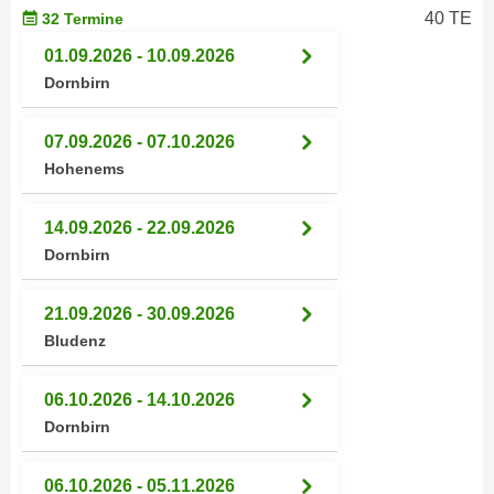
r
40 TE
32 Termine
a
t
b
01.09.2026 - 10.09.2026
e
e
Dornbirn
C
n
o
.
o
07.09.2026 - 07.10.2026
W
k
Hohenems
e
i
n
e
14.09.2026 - 22.09.2026
n
s
Dornbirn
S
z
i
u
21.09.2026 - 30.09.2026
e
A
Bludenz
d
n
e
a
r
06.10.2026 - 14.10.2026
l
C
Dornbirn
y
o
s
o
e
06.10.2026 - 05.11.2026