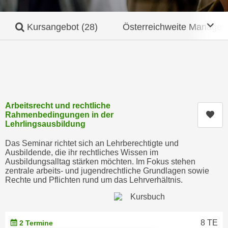
c
i
h
m
Mob
Kursangebot
(28)
Österreichweite Manage
t
m
e
u
n
n
S
g
i
v
e
e
,
Arbeitsrecht und rechtliche
r
Kur
Rahmenbedingungen in der
d
w
Lehrlingsausbildung
a
e
s
Das Seminar richtet sich an Lehrberechtigte und
n
Ausbildende, die ihr rechtliches Wissen im
s
d
Ausbildungsalltag stärken möchten. Im Fokus stehen
w
e
zentrale arbeits- und jugendrechtliche Grundlagen sowie
i
Rechte und Pflichten rund um das Lehrverhältnis.
n
r
w
a
i
u
r
8 TE
2 Termine
c