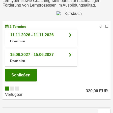
Lerntypen sowie Coaching-Methoden zur nachhaltigen
i
e
Förderung von Lernprozessen im Ausbildungsalltag.
k
F
a
u
n
n
i
8 TE
2 Termine
k
s
t
11.11.2026 - 11.11.2026
c
i
Dornbirn
h
o
e
n
15.06.2027 - 15.06.2027
n
d
Dornbirn
U
e
n
r
t
Schließen
W
e
e
r
b
320,00 EUR
n
Verfügbar
s
e
e
h
i
m
t