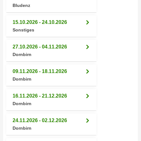
k
z
Bludenz
i
w
e
e
15.10.2026 - 24.10.2026
-
c
Sonstiges
S
k
e
e
27.10.2026 - 04.11.2026
t
n
Dornbirn
z
u
u
n
n
09.11.2026 - 18.11.2026
d
g
Dornbirn
u
z
m
u
f
16.11.2026 - 21.12.2026
s
ü
Dornbirn
t
r
i
S
24.11.2026 - 02.12.2026
m
i
Dornbirn
m
e
e
r