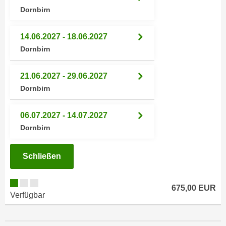
a
Dornbirn
h
t
m
e
e
14.06.2027 - 18.06.2027
n
O
Dornbirn
a
n
u
l
21.06.2027 - 29.06.2027
c
i
Dornbirn
h
n
a
e
06.07.2027 - 14.07.2027
n
-
Dornbirn
U
J
n
o
t
Schließen
u
e
r
r
n
675,00 EUR
n
e
Verfügbar
e
y
h
z
m