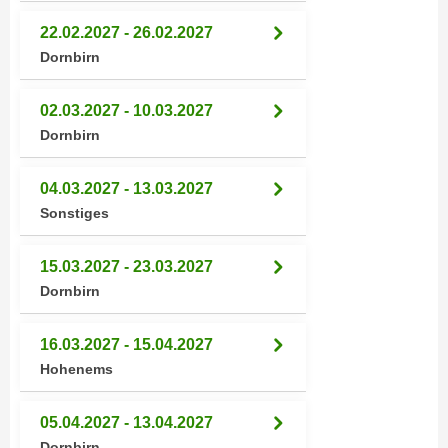
u
d
z
22.02.2027 - 26.02.2027
i
e
Dornbirn
e
i
C
g
02.03.2027 - 10.03.2027
o
e
Dornbirn
o
n
k
.
04.03.2027 - 13.03.2027
i
U
Sonstiges
e
m
s
I
e
15.03.2027 - 23.03.2027
h
r
Dornbirn
n
h
e
o
n
16.03.2027 - 15.04.2027
b
d
Hohenems
e
a
n
r
05.04.2027 - 13.04.2027
e
ü
Dornbirn