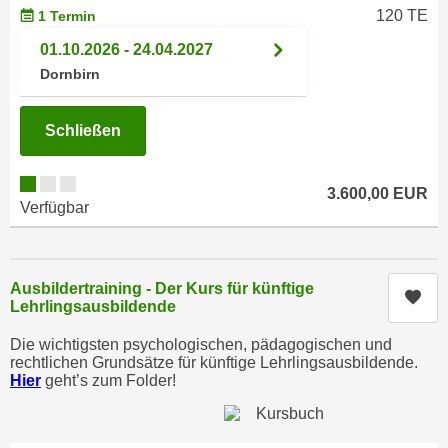
n
120 TE
1 Termin
d
E
e
01.10.2026 - 24.04.2027
U
n
Dornbirn
-
w
U
i
Schließen
S
r
A
z
u
i
3.600,00 EUR
n
Verfügbar
e
t
l
e
o
r
r
Ausbildertraining - Der Kurs für künftige
Kur
w
Lehrlingsausbildende
i
o
e
Die wichtigsten psychologischen, pädagogischen und
r
n
rechtlichen Grundsätze für künftige Lehrlingsausbildende.
f
Hier
geht’s zum Folder!
t
e
i
n
e
h