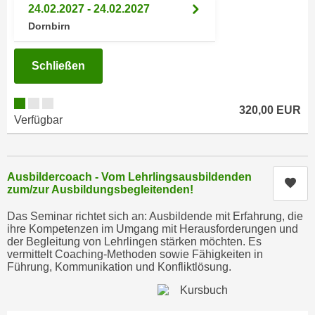
h
24.02.2027 - 24.02.2027
e
u
Dornbirn
r
t
e
z
n
Schließen
a
“
b
k
k
320,00 EUR
l
Verfügbar
o
i
m
c
m
k
e
Ausbildercoach - Vom Lehrlingsausbildenden
e
Kur
zum/zur Ausbildungsbegleitenden!
n
n
z
,
Das Seminar richtet sich an: Ausbildende mit Erfahrung, die
w
ihre Kompetenzen im Umgang mit Herausforderungen und
v
i
der Begleitung von Lehrlingen stärken möchten. Es
e
vermittelt Coaching-Methoden sowie Fähigkeiten in
s
r
Führung, Kommunikation und Konfliktlösung.
c
w
h
e
e
n