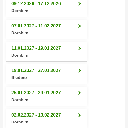
09.12.2026 - 17.12.2026
n
e
Dornbirn
,
l
g
e
e
07.01.2027 - 11.02.2027
v
l
Dornbirn
a
a
n
n
t
11.01.2027 - 19.01.2027
g
e
Dornbirn
e
I
n
n
18.01.2027 - 27.01.2027
I
h
Bludenz
h
a
r
l
25.01.2027 - 29.01.2027
e
t
Dornbirn
d
e
u
a
r
02.02.2027 - 10.02.2027
n
c
Dornbirn
z
h