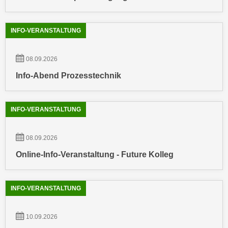
h
r
e
e
n
INFO-VERANSTALTUNG
C
I
o
h
o
08.09.2026
r
k
Info-Abend Prozesstechnik
e
i
D
e
a
s
INFO-VERANSTALTUNG
t
f
e
ü
n
08.09.2026
r
k
M
Online-Info-Veranstaltung - Future Kolleg
e
a
i
r
n
INFO-VERANSTALTUNG
k
e
e
m
t
10.09.2026
d
i