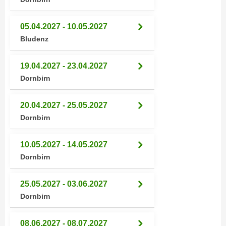
n
b
p
e
05.04.2027 - 10.05.2027
e
r
Bludenz
r
h
s
i
o
19.04.2027 - 23.04.2027
n
n
Dornbirn
a
e
u
n
s
20.04.2027 - 25.05.2027
b
e
Dornbirn
e
i
z
n
10.05.2027 - 14.05.2027
o
e
Dornbirn
g
a
e
n
25.05.2027 - 03.06.2027
n
g
Dornbirn
e
e
n
n
D
08.06.2027 - 08.07.2027
e