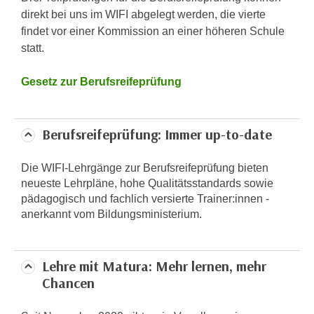
r
direkt bei uns im WIFI abgelegt werden, die vierte
a
t
findet vor einer Kommission an einer höheren Schule
b
e
statt.
e
C
n
o
Gesetz zur Berufsreifeprüfung
.
o
W
k
e
i
Berufsreifeprüfung: Immer up-to-date
n
e
n
s
S
Die WIFI-Lehrgänge zur Berufsreifeprüfung bieten
z
neueste Lehrpläne, hohe Qualitätsstandards sowie
i
u
pädagogisch und fachlich versierte Trainer:innen -
e
A
anerkannt vom Bildungsministerium.
d
n
e
a
r
l
Lehre mit Matura: Mehr lernen, mehr
C
y
Chancen
o
s
o
e