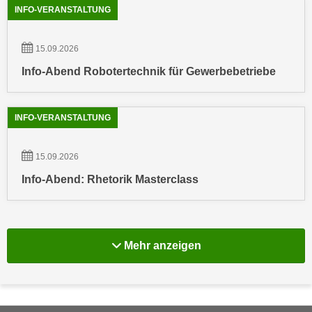
a
INFO-VERANSTALTUNG
h
t
m
e
e
15.09.2026
n
O
Info-Abend Robotertechnik für Gewerbebetriebe
a
n
u
l
c
i
INFO-VERANSTALTUNG
h
n
a
e
15.09.2026
n
-
U
Info-Abend: Rhetorik Masterclass
J
n
o
t
u
e
r
r
Mehr Info-Veranstal
Mehr anzeigen
n
n
e
e
y
h
z
m