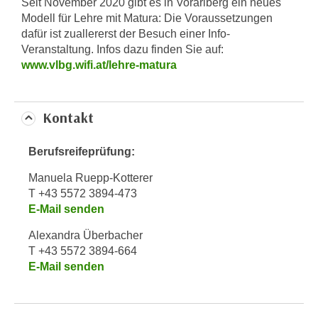
Seit November 2020 gibt es in Vorarlberg ein neues
k
z
Modell für Lehre mit Matura: Die Voraussetzungen
i
w
dafür ist zuallererst der Besuch einer Info-
e
e
Veranstaltung. Infos dazu finden Sie auf:
-
c
www.vlbg.wifi.at/lehre-matura
S
k
e
e
t
n
Kontakt
z
u
u
n
Berufsreifeprüfung:
n
d
g
Manuela Ruepp-Kotterer
u
z
T +43 5572 3894-473
m
E-Mail senden
u
f
s
ü
Alexandra Überbacher
t
r
T +43 5572 3894-664
i
S
E-Mail senden
m
i
m
e
e
r