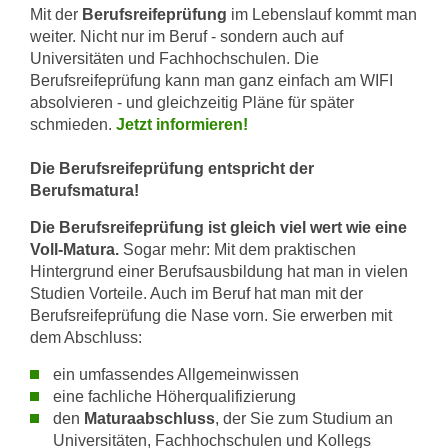
i
Mit der
Berufsreifeprüfung
im Lebenslauf kommt man
e
k
weiter. Nicht nur im Beruf - sondern auch auf
F
a
Universitäten und Fachhochschulen. Die
u
n
Berufsreifeprüfung kann man ganz einfach am WIFI
n
absolvieren - und gleichzeitig Pläne für später
i
k
schmieden.
Jetzt informieren!
s
t
c
i
Die Berufsreifeprüfung entspricht der
h
o
Berufsmatura!
e
n
n
Die Berufsreifeprüfung ist gleich viel wert wie eine
d
U
Voll-Matura.
Sogar mehr: Mit dem praktischen
e
n
Hintergrund einer Berufsausbildung hat man in vielen
r
Studien Vorteile. Auch im Beruf hat man mit der
t
W
Berufsreifeprüfung die Nase vorn. Sie erwerben mit
e
e
dem Abschluss:
r
b
n
ein umfassendes Allgemeinwissen
s
e
eine fachliche Höherqualifizierung
e
h
den
Maturaabschluss
, der Sie zum Studium an
i
m
Universitäten, Fachhochschulen und Kollegs
t