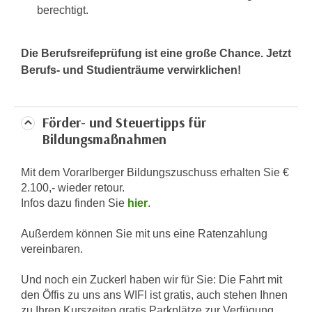
berechtigt.
e
e
n
n
e
o
Die Berufsreifeprüfung ist eine große Chance. Jetzt
i
t
Berufs- und Studienträume verwirklichen!
n
w
s
e
e
n
Förder- und Steuertipps für
t
d
Bildungsmaßnahmen
z
i
e
g
Mit dem Vorarlberger Bildungszuschuss erhalten Sie €
n
s
2.100,- wieder retour.
,
i
Infos dazu finden Sie
hier
.
w
n
e
d
Außerdem können Sie mit uns eine Ratenzahlung
l
vereinbaren.
.
c
W
h
Und noch ein Zuckerl haben wir für Sie: Die Fahrt mit
e
e
den Öffis zu uns ans WIFI ist gratis, auch stehen Ihnen
n
zu Ihren Kurszeiten gratis Parkplätze zur Verfügung.
s