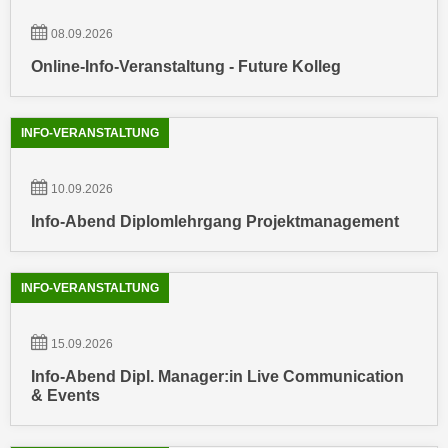
n
b
p
08.09.2026
e
e
r
Online-Info-Veranstaltung - Future Kolleg
r
h
s
i
o
INFO-VERANSTALTUNG
n
n
a
e
u
10.09.2026
n
s
Info-Abend Diplomlehrgang Projektmanagement
b
e
e
i
z
n
INFO-VERANSTALTUNG
o
e
g
a
e
15.09.2026
n
n
g
Info-Abend Dipl. Manager:in Live Communication
e
& Events
e
n
n
D
e