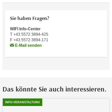
n
e
,
l
g
Sie haben Fragen?
e
e
v
l
WIFI Info-Center
a
a
T +43 5572 3894-425
n
n
F +43 5572 3894-171
t
E-Mail senden
g
e
e
I
n
n
I
h
h
a
r
l
e
t
Das könnte Sie auch interessieren.
d
e
u
a
r
Showing
54
Ergebnisse werden angezeigt
n
INFO-VERANSTALTUNG
c
z
h