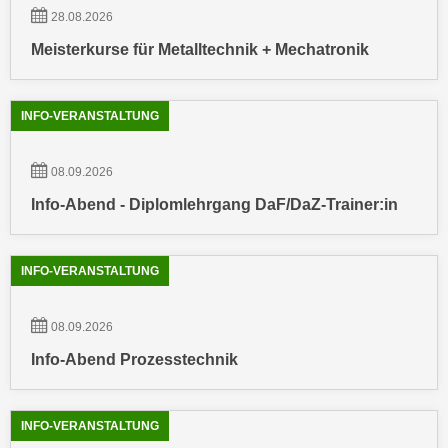
u
28.08.2026
d
z
i
Meisterkurse für Metalltechnik + Mechatronik
e
e
i
C
g
INFO-VERANSTALTUNG
o
e
o
n
k
08.09.2026
.
i
U
Info-Abend - Diplomlehrgang DaF/DaZ-Trainer:in
e
m
s
I
e
h
INFO-VERANSTALTUNG
r
n
h
e
08.09.2026
o
n
b
Info-Abend Prozesstechnik
d
e
a
n
r
INFO-VERANSTALTUNG
e
ü