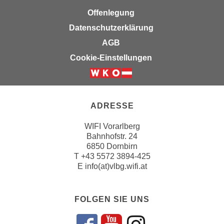
u
e
Offenlegung
b
n
i
Datenschutzerklärung
i
e
AGB
n
t
Cookie-Einstellungen
d
e
e
n
n
,
U
w
ADRESSE
S
e
A
r
WIFI Vorarlberg
,
d
Bahnhofstr. 24
b
6850 Dornbirn
e
e
T
+43 5572 3894-425
n
E
info(at)vlbg.wifi.at
i
w
w
e
e
i
FOLGEN SIE UNS
l
t
c
e