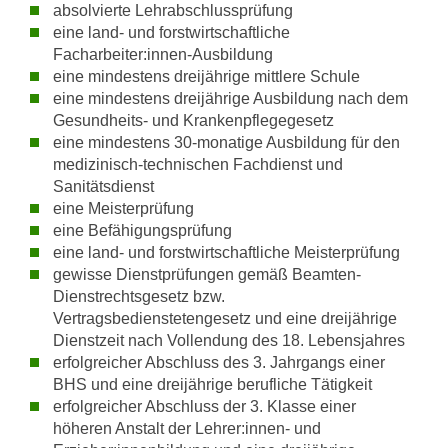
h
absolvierte Lehrabschlussprüfung
e
u
eine land- und forstwirtschaftliche
r
Facharbeiter:innen-Ausbildung
t
e
eine mindestens dreijährige mittlere Schule
z
n
eine mindestens dreijährige Ausbildung nach dem
a
“
Gesundheits- und Krankenpflegegesetz
b
k
eine mindestens 30-monatige Ausbildung für den
k
l
medizinisch-technischen Fachdienst und
o
i
Sanitätsdienst
m
c
eine Meisterprüfung
m
eine Befähigungsprüfung
k
e
eine land- und forstwirtschaftliche Meisterprüfung
e
n
gewisse Dienstprüfungen gemäß Beamten-
n
z
Dienstrechtsgesetz bzw.
,
Vertragsbedienstetengesetz und eine dreijährige
w
v
Dienstzeit nach Vollendung des 18. Lebensjahres
i
e
erfolgreicher Abschluss des 3. Jahrgangs einer
s
r
BHS und eine dreijährige berufliche Tätigkeit
c
w
erfolgreicher Abschluss der 3. Klasse einer
h
e
höheren Anstalt der Lehrer:innen- und
e
n