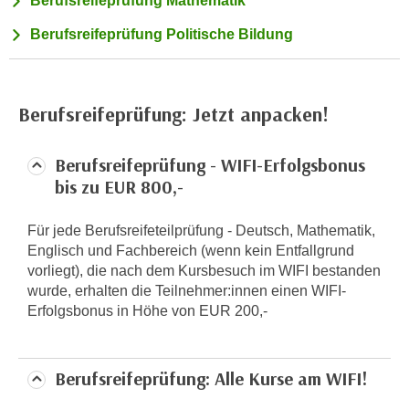
Berufsreifeprüfung Mathematik
n
h
u
Berufsreifeprüfung Politische Bildung
C
r
o
C
o
o
k
Berufsreifeprüfung: Jetzt anpacken!
o
i
k
e
i
Berufsreifeprüfung - WIFI-Erfolgsbonus
s
e
bis zu EUR 800,-
v
s
o
,
Für jede Berufsreifeteilprüfung - Deutsch, Mathematik,
n
d
Englisch und Fachbereich (wenn kein Entfallgrund
U
i
vorliegt), die nach dem Kursbesuch im WIFI bestanden
S
wurde, erhalten die Teilnehmer:innen einen WIFI-
e
-
Erfolgsbonus in Höhe von EUR 200,-
f
a
ü
m
r
e
Berufsreifeprüfung: Alle Kurse am WIFI!
d
r
i