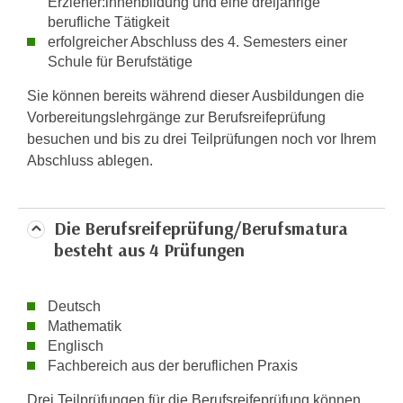
Erzieher:innenbildung und eine dreijährige
n
d
berufliche Tätigkeit
E
erfolgreicher Abschluss des 4. Semesters einer
e
U
Schule für Berufstätige
n
-
w
Sie können bereits während dieser Ausbildungen die
U
i
Vorbereitungslehrgänge zur Berufsreifeprüfung
S
r
besuchen und bis zu drei Teilprüfungen noch vor Ihrem
A
z
Abschluss ablegen.
u
i
n
e
t
l
Die Berufsreifeprüfung/Berufsmatura
e
o
besteht aus 4 Prüfungen
r
r
w
i
o
e
Deutsch
r
n
Mathematik
f
t
Englisch
e
Fachbereich aus der beruflichen Praxis
i
n
e
Drei Teilprüfungen für die Berufsreifeprüfung können
h