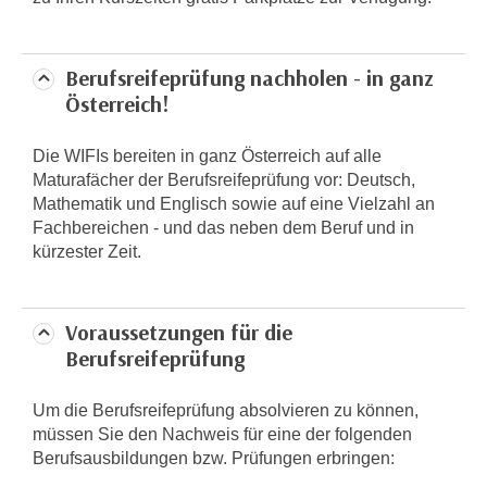
n
i
S
c
i
Berufsreifeprüfung nachholen - in ganz
h
e
Österreich!
n
a
i
u
c
Die WIFIs bereiten in ganz Österreich auf alle
f
Maturafächer der Berufsreifeprüfung vor: Deutsch,
h
„
Mathematik und Englisch sowie auf eine Vielzahl an
t
A
Fachbereichen - und das neben dem Beruf und in
d
l
kürzester Zeit.
e
l
m
e
D
a
Voraussetzungen für die
a
k
Berufsreifeprüfung
t
z
e
e
Um die Berufsreifeprüfung absolvieren zu können,
n
p
müssen Sie den Nachweis für eine der folgenden
s
t
Berufsausbildungen bzw. Prüfungen erbringen:
c
i