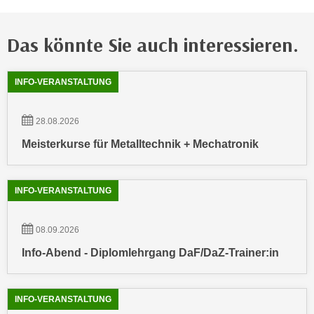
n
b
p
e
e
Das könnte Sie auch interessieren.
r
r
h
s
Showing
54
Ergebnisse werden angezeigt
i
INFO-VERANSTALTUNG
o
n
n
a
28.08.2026
e
u
n
Meisterkurse für Metalltechnik + Mechatronik
s
b
e
e
i
z
INFO-VERANSTALTUNG
n
o
e
g
a
08.09.2026
e
n
Info-Abend - Diplomlehrgang DaF/DaZ-Trainer:in
n
g
e
e
n
n
INFO-VERANSTALTUNG
D
e