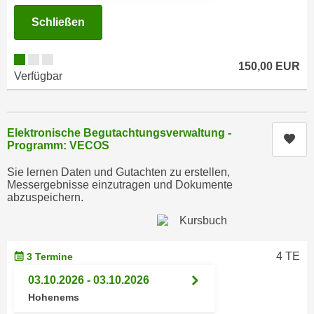
n
e
Schließen
,
l
g
e
e
150,00 EUR
v
Verfügbar
l
a
a
n
n
t
g
Elektronische Begutachtungsverwaltung -
e
Kur
e
Programm: VECOS
I
n
n
Sie lernen Daten und Gutachten zu erstellen,
I
h
Messergebnisse einzutragen und Dokumente
h
abzuspeichern.
a
r
l
e
t
d
e
4 TE
3 Termine
u
a
r
03.10.2026 - 03.10.2026
n
c
Hohenems
z
h