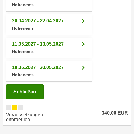
r
Hohenems
a
t
b
e
20.04.2027 - 22.04.2027
e
C
Hohenems
n
o
.
o
W
11.05.2027 - 13.05.2027
k
e
Hohenems
i
n
e
n
s
18.05.2027 - 20.05.2027
S
z
Hohenems
i
u
e
A
Schließen
d
n
e
a
r
l
340,00 EUR
C
Voraussetzungen
y
erforderlich
o
s
o
e