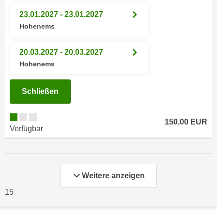
u
d
23.01.2027 - 23.01.2027
z
i
Hohenems
e
e
i
C
g
20.03.2027 - 20.03.2027
o
e
Hohenems
o
n
k
.
Schließen
i
U
e
m
s
I
150,00 EUR
e
Verfügbar
h
r
n
h
e
o
n
b
Weitere anzeigen
d
e
a
15
n
r
e
ü