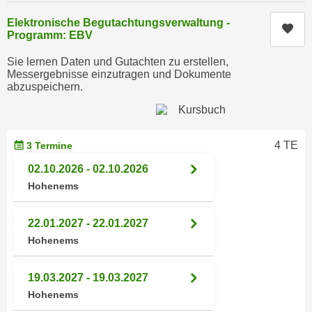
k
z
i
Elektronische Begutachtungsverwaltung -
w
Kur
Programm: EBV
e
e
-
c
Sie lernen Daten und Gutachten zu erstellen,
S
Messergebnisse einzutragen und Dokumente
k
abzuspeichern.
e
e
t
n
z
u
u
n
4 TE
3 Termine
n
d
02.10.2026 - 02.10.2026
g
u
Hohenems
z
m
u
f
s
22.01.2027 - 22.01.2027
ü
t
Hohenems
r
i
S
m
19.03.2027 - 19.03.2027
i
m
e
Hohenems
e
r