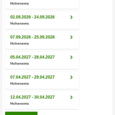
n
Hohenems
h
u
C
r
02.09.2026 - 24.09.2026
o
C
Hohenems
o
o
k
o
i
07.09.2026 - 25.09.2026
k
e
Hohenems
i
s
e
v
05.04.2027 - 28.04.2027
s
o
,
Hohenems
n
d
U
i
07.04.2027 - 29.04.2027
S
e
Hohenems
-
f
a
ü
12.04.2027 - 30.04.2027
m
r
Hohenems
e
d
r
i