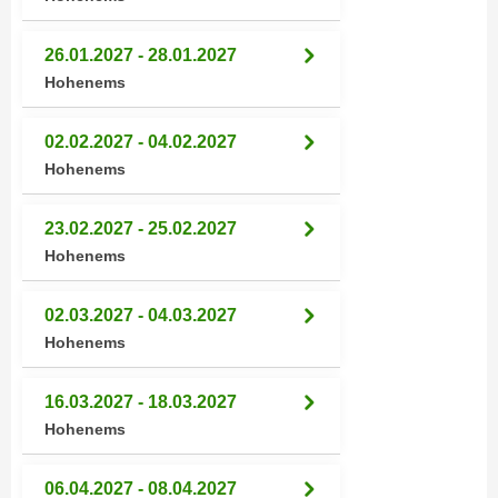
n
d
E
e
26.01.2027 - 28.01.2027
U
n
Hohenems
-
w
U
i
02.02.2027 - 04.02.2027
S
r
Hohenems
A
z
u
i
23.02.2027 - 25.02.2027
n
e
Hohenems
t
l
e
o
r
02.03.2027 - 04.03.2027
r
w
Hohenems
i
o
e
r
n
16.03.2027 - 18.03.2027
f
t
Hohenems
e
i
n
e
06.04.2027 - 08.04.2027
h