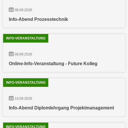
a
h
08.09.2026
t
m
e
Info-Abend Prozesstechnik
e
n
O
a
n
u
INFO-VERANSTALTUNG
l
c
i
h
n
08.09.2026
a
e
Online-Info-Veranstaltung - Future Kolleg
n
-
U
J
n
o
INFO-VERANSTALTUNG
t
u
e
r
10.09.2026
r
n
n
Info-Abend Diplomlehrgang Projektmanagement
e
e
y
h
z
INFO-VERANSTALTUNG
m