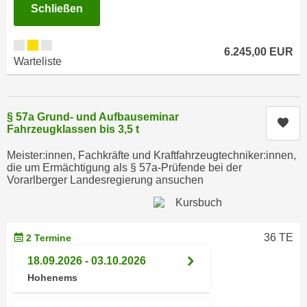
Schließen
e
e
n
n
e
o
6.245,00 EUR
i
Warteliste
t
n
w
s
e
e
n
§ 57a Grund- und Aufbauseminar
Kur
t
Fahrzeugklassen bis 3,5 t
d
z
i
Meister:innen, Fachkräfte und Kraftfahrzeugtechniker:innen,
e
g
die um Ermächtigung als § 57a-Prüfende bei der
n
Vorarlberger Landesregierung ansuchen
s
,
i
w
n
e
d
36 TE
2 Termine
l
.
c
18.09.2026 - 03.10.2026
W
h
Hohenems
e
e
n
s