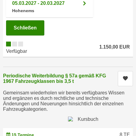
n
05.03.2027 - 20.03.2027
i
S
Hohenems
c
i
h
e
Schließen
n
a
i
u
c
f
1.150,00 EUR
h
Verfügbar
„
t
A
d
l
e
l
Periodische Weiterbildung § 57a gemäß KFG
Kur
m
1967 Fahrzeugklassen bis 3,5 t
e
D
a
Gemeinsam wiederholen wir bereits verfügbares Wissen
a
k
und ergänzen es durch rechtliche und technische
t
Änderungen und Neuerungen hinsichtlich der einzelnen
z
e
Fahrzeugkategorien.
e
n
p
s
t
c
i
8 TE
15 Termine