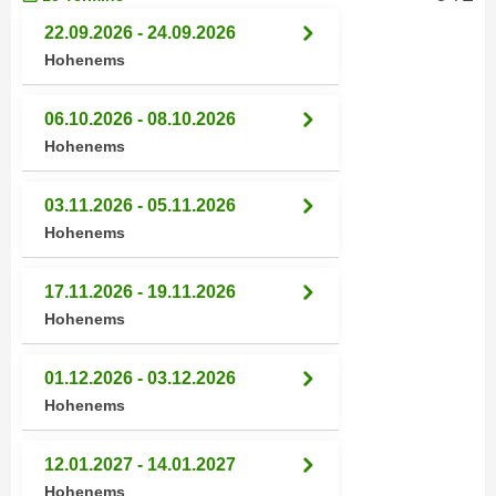
h
e
22.09.2026 - 24.09.2026
u
r
Hohenems
t
e
z
n
a
06.10.2026 - 08.10.2026
“
b
Hohenems
k
k
l
o
i
03.11.2026 - 05.11.2026
m
c
Hohenems
m
k
e
e
17.11.2026 - 19.11.2026
n
n
Hohenems
z
,
w
v
01.12.2026 - 03.12.2026
i
e
Hohenems
s
r
c
w
h
12.01.2027 - 14.01.2027
e
e
Hohenems
n