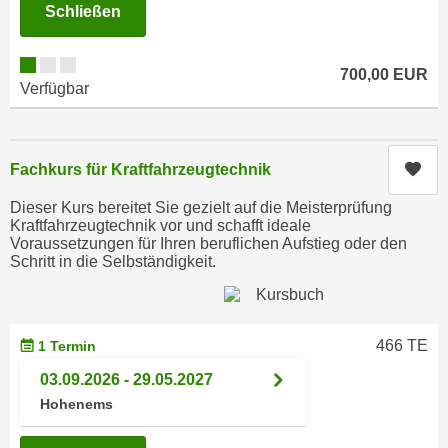
i
Schließen
e
k
F
a
u
700,00 EUR
n
n
Verfügbar
i
k
s
t
c
i
Kur
Fachkurs für Kraftfahrzeugtechnik
h
o
e
n
Dieser Kurs bereitet Sie gezielt auf die Meisterprüfung
n
Kraftfahrzeugtechnik vor und schafft ideale
d
Voraussetzungen für Ihren beruflichen Aufstieg oder den
U
e
Schritt in die Selbständigkeit.
n
r
t
W
e
e
r
466 TE
1 Termin
b
n
s
03.09.2026 - 29.05.2027
e
e
Hohenems
h
i
m
t