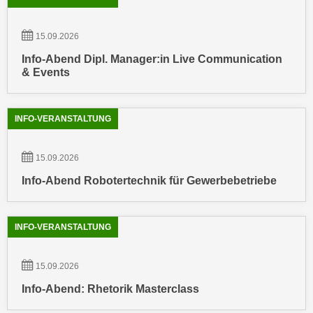
u
e
b
n
15.09.2026
i
i
e
Info-Abend Dipl. Manager:in Live Communication
n
t
& Events
d
e
e
n
n
INFO-VERANSTALTUNG
,
U
w
S
e
15.09.2026
A
r
Info-Abend Robotertechnik für Gewerbebetriebe
,
d
b
e
e
n
INFO-VERANSTALTUNG
i
w
w
e
15.09.2026
e
i
l
Info-Abend: Rhetorik Masterclass
t
c
e