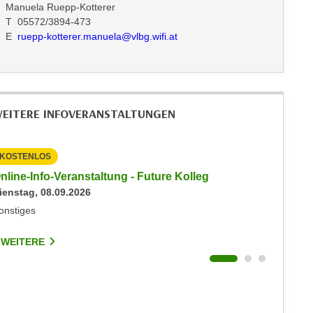
Manuela Ruepp-Kotterer
T 05572/3894-473
E
ruepp-kotterer.manuela@vlbg.wifi.at
EITERE INFOVERANSTALTUNGEN
KOSTENLOS
KOSTEN
nline-Info-Veranstaltung - Future Kolleg
Info-Ab
ienstag, 08.09.2026
Dienstag
onstiges
Dornbirn
 WEITERE
5 WEIT