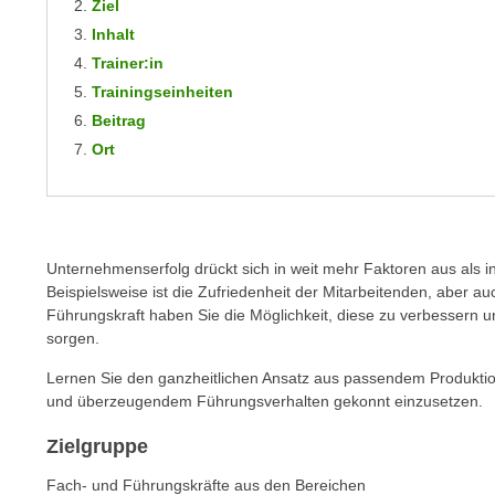
Ziel
m
t
Inhalt
e
e
Trainer:in
n
n
e
Trainingseinheiten
o
i
Beitrag
t
n
Ort
w
s
e
e
n
t
d
z
i
Unternehmenserfolg drückt sich in weit mehr Faktoren aus als
e
g
Beispielsweise ist die Zufriedenheit der Mitarbeitenden, aber a
n
s
Führungskraft haben Sie die Möglichkeit, diese zu verbessern u
,
sorgen.
i
w
n
Lernen Sie den ganzheitlichen Ansatz aus passendem Produkti
e
d
und überzeugendem Führungsverhalten gekonnt einzusetzen.
l
.
c
Zielgruppe
W
h
e
Fach- und Führungskräfte aus den Bereichen
e