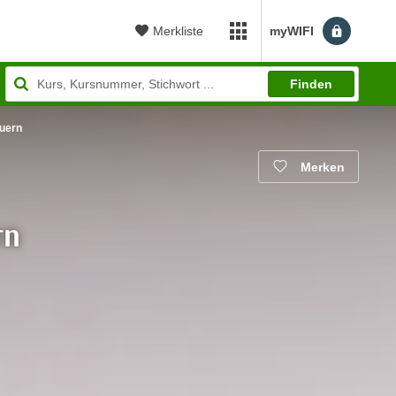
Merkliste
myWIFI
myWIFI Apps öffnen
Finden
euern
Merken
rn