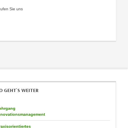
rufen Sie uns
O GEHT`S WEITER
ehrgang
nnovationsmanagement
raxisorientiertes