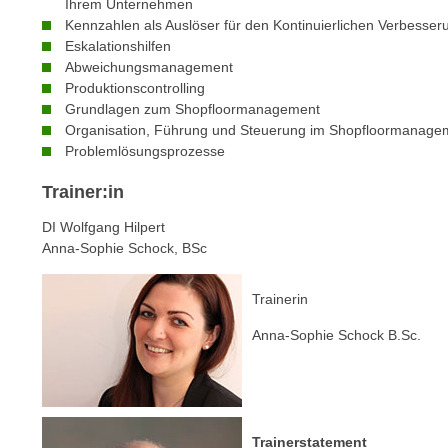
c
Ihrem Unternehmen
i
Kennzahlen als Auslöser für den Kontinuierlichen Verbesse
h
e
Eskalationshilfen
u
r
Abweichungsmanagement
t
e
Produktionscontrolling
z
n
Grundlagen zum Shopfloormanagement
a
Organisation, Führung und Steuerung im Shopfloormanage
“
b
Problemlösungsprozesse
k
k
l
Trainer:in
o
i
m
c
DI Wolfgang Hilpert
m
Anna-Sophie Schock, BSc
k
e
e
n
n
Trainerin
z
,
Anna-Sophie Schock B.Sc.
w
v
i
e
s
r
c
w
h
Trainerstatement
e