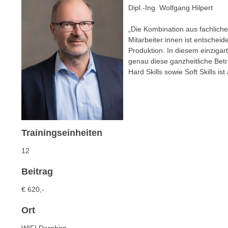
e
Dipl.-Ing.
Wolfgang Hilpert
n
n
d
„Die Kombination aus fachlic
E
e
Mitarbeiter:innen ist entscheid
U
n
Produktion. In diesem einzigart
-
w
genau diese ganzheitliche Bet
U
i
Hard Skills sowie Soft Skills is
S
r
A
z
u
i
n
e
t
l
Trainingseinheiten
e
o
12
r
r
w
i
Beitrag
o
e
r
€ 620,-
n
f
t
Ort
e
i
n