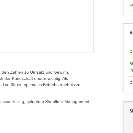
L
A
D
M
P
 in den Zahlen zu Umsatz und Gewinn.
uch der Kundschaft enorm wichtig. Als
D
nd so für ein optimales Betriebsergebnis zu
onscontrolling, gelebtem Shopfloor Management
S