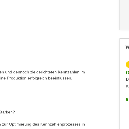
W
KOSTENLOS
igen und dennoch zielgerichteten Kennzahlen im
Info-Abend Human Resource Management
O
e Produktion erfolgreich beeinflussen.
D
Generalist
Dienstag, 16.06.2026
S
Dornbirn
5
5 WEITERE
Stärken?
en zur Optimierung des Kennzahlenprozesses in