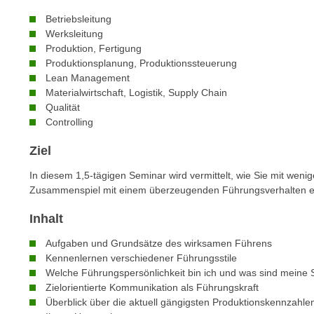
n
s
n
Betriebsleitung
i
Werksleitung
S
c
Produktion, Fertigung
i
Produktionsplanung, Produktionssteuerung
h
e
Lean Management
n
a
Materialwirtschaft, Logistik, Supply Chain
i
u
Qualität
c
f
Controlling
h
„
t
Ziel
A
d
l
In diesem 1,5-tägigen Seminar wird vermittelt, wie Sie mit wen
e
l
Zusammenspiel mit einem überzeugenden Führungsverhalten ein
m
e
D
Inhalt
a
a
k
Aufgaben und Grundsätze des wirksamen Führens
t
z
Kennenlernen verschiedener Führungsstile
e
e
Welche Führungspersönlichkeit bin ich und was sind meine 
n
Zielorientierte Kommunikation als Führungskraft
p
s
Überblick über die aktuell gängigsten Produktionskennzahl
t