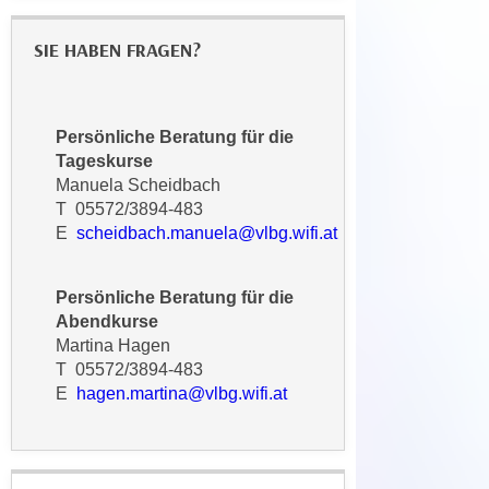
t
D
z
a
SIE HABEN FRAGEN?
n
z
i
u
v
v
Persönliche Beratung für die
e
e
Tageskurse
a
r
Manuela Scheidbach
u
a
T 05572/3894-483
u
r
E
scheidbach.manuela@vlbg.wifi.at
n
b
t
e
e
Persönliche Beratung für die
i
Abendkurse
r
t
Martina Hagen
l
e
T 05572/3894-483
i
n
E
hagen.martina@vlbg.wifi.at
e
w
g
i
e
r
n
u