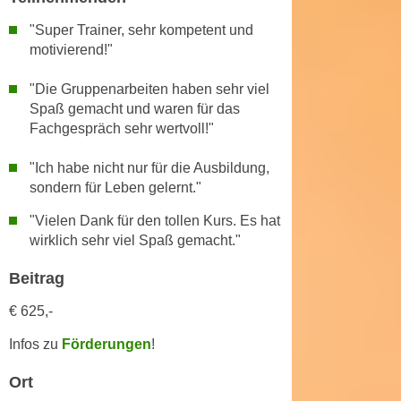
k
z
i
"Super Trainer, sehr kompetent und
w
e
motivierend!"
e
-
c
"Die Gruppenarbeiten haben sehr viel
S
k
Spaß gemacht und waren für das
e
e
Fachgespräch sehr wertvoll!"
t
n
z
u
"Ich habe nicht nur für die Ausbildung,
u
n
sondern für Leben gelernt."
n
d
"Vielen Dank für den tollen Kurs. Es hat
g
u
wirklich sehr viel Spaß gemacht."
z
m
u
f
Beitrag
s
ü
t
€ 625,-
r
i
S
Infos zu
Förderungen
!
m
i
m
e
Ort
e
r