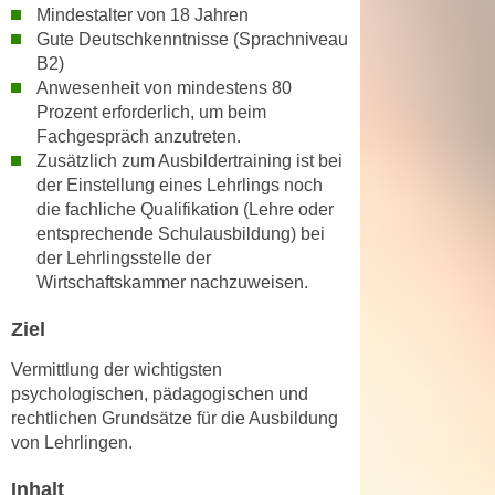
h
Mindestalter von 18 Jahren
e
u
Gute Deutschkenntnisse (Sprachniveau
r
t
B2)
e
z
Anwesenheit von mindestens 80
n
Prozent erforderlich, um beim
a
“
Fachgespräch anzutreten.
b
k
Zusätzlich zum Ausbildertraining ist bei
k
l
der Einstellung eines Lehrlings noch
o
i
die fachliche Qualifikation (Lehre oder
m
c
entsprechende Schulausbildung) bei
m
k
der Lehrlingsstelle der
e
e
Wirtschaftskammer nachzuweisen.
n
n
z
Ziel
,
w
v
Vermittlung der wichtigsten
i
e
psychologischen, pädagogischen und
s
r
rechtlichen Grundsätze für die Ausbildung
c
w
von Lehrlingen.
h
e
e
Inhalt
n