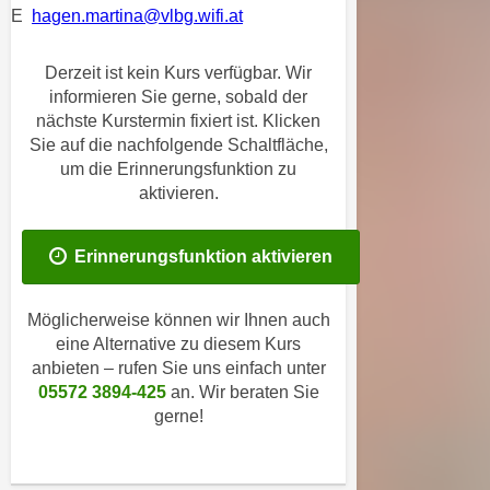
i
E
hagen.martina@vlbg.wifi.at
e
k
F
a
u
Derzeit ist kein Kurs verfügbar. Wir
n
n
informieren Sie gerne, sobald der
i
nächste Kurstermin fixiert ist. Klicken
k
s
Sie auf die nachfolgende Schaltfläche,
t
c
um die Erinnerungsfunktion zu
i
h
aktivieren.
o
e
n
n
d
Erinnerungsfunktion aktivieren
U
e
n
r
Möglicherweise können wir Ihnen auch
t
W
eine Alternative zu diesem Kurs
e
e
anbieten – rufen Sie uns einfach unter
r
b
05572 3894-425
an. Wir beraten Sie
n
s
gerne!
e
e
h
i
m
t