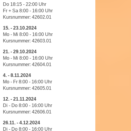
u
Do
18
:
15
-
22
:
00
Uhr
d
z
Fr + Sa 8:00 - 16:00 Uhr
i
e
Kursnummer:
42602.01
e
i
C
15.
-
23.10.2024
g
Mo - Mi
8
:
00
-
16
:
00
Uhr
o
e
Kursnummer:
42603
.01
o
n
k
.
21.
-
29.10.2024
i
Mo - Mi
8
:
00
-
16
:
00
Uhr
U
e
Kursnummer:
42604
.01
m
s
I
4.
-
8.11.2024
e
h
Mo - Fr
8
:
00
-
16
:
00
Uhr
r
n
Kursnummer:
42605
.01
h
e
o
12.
-
21.11.2024
n
b
Di - Do
8
:
00
-
16
:
00
Uhr
d
Kursnummer:
42606
.01
e
a
n
r
26.11.
-
4.12.2024
e
ü
Di - Do
8
:
00
-
16
:
00
Uhr