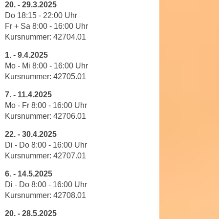
20.
-
29.3.2025
a
h
Do
18
:
15
-
22
:
00
Uhr
t
m
Fr + Sa 8:00 - 16:00 Uhr
e
e
Kursnummer:
42704
.01
n
O
a
1.
-
9.4.2025
n
Mo - Mi
8
:
00
-
16
:
00
Uhr
u
l
Kursnummer:
42705
.01
c
i
h
n
7.
-
11.4.2025
a
e
Mo - Fr
8
:
00
-
16
:
00
Uhr
n
Kursnummer:
42706
.01
-
U
J
22.
-
30.4.2025
n
o
Di - Do
8
:
00
-
16
:
00
Uhr
t
u
Kursnummer:
42707
.01
e
r
r
6.
-
14.5.2025
n
n
Di - Do
8
:
00
-
16
:
00
Uhr
e
e
Kursnummer:
42708
.01
y
h
z
20.
-
28.5.2025
m