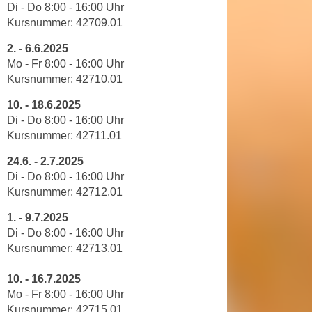
u
Di - Do
8
:
00
-
16
:
00
Uhr
e
b
Kursnummer:
42709
.01
n
i
2.
-
6.6.2025
i
e
Mo - Fr
8
:
00
-
16
:
00
Uhr
n
t
Kursnummer:
42710
.01
d
e
e
10.
-
18.6.2025
n
n
Di - Do
8
:
00
-
16
:
00
Uhr
,
U
Kursnummer:
42711
.01
w
S
e
24.6.
-
2.7.2025
A
r
Di - Do
8
:
00
-
16
:
00
Uhr
,
d
Kursnummer:
42712
.01
b
e
e
1.
-
9.7.2025
n
Di - Do
8
:
00
-
16
:
00
Uhr
i
w
Kursnummer:
42713
.01
w
e
e
i
10.
- 16
.7.2025
l
t
Mo - Fr
8
:
00
-
16
:
00
Uhr
c
e
Kursnummer: 42715.01