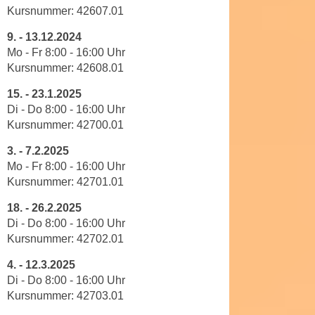
n
b
Kursnummer:
42607
.01
p
e
9.
-
13.12.2024
e
r
Mo - Fr
8
:
00
-
16
:
00
Uhr
r
h
Kursnummer:
42608
.01
s
i
o
15.
-
23.1.2025
n
n
Di - Do
8
:
00
-
16
:
00
Uhr
a
e
Kursnummer:
42700
.01
u
n
s
3.
-
7.2.2025
b
e
Mo - Fr
8
:
00
-
16
:
00
Uhr
e
i
Kursnummer:
42701
.01
z
n
o
18.
-
26.2.2025
e
Di - Do
8
:
00
-
16
:
00
Uhr
g
a
Kursnummer:
42702
.01
e
n
n
g
4.
-
12.3.2025
e
Di - Do
8
:
00
-
16
:
00
Uhr
e
n
Kursnummer:
42703
.01
n
D
e