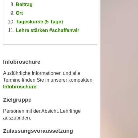
n
Beitrag
i
S
Ort
c
i
Tageskurse (5 Tage)
h
e
n
Lehre stärken #schaffenwir
a
i
u
c
f
h
„
t
A
Infobroschüre
d
l
Ausführliche Informationen und alle
e
l
Termine finden Sie in unserer kompakten
m
e
Infobroschüre
!
D
a
a
k
Zielgruppe
t
z
e
Personen mit der Absicht, Lehrlinge
e
auszubilden.
n
p
s
t
Zulassungsvoraussetzung
c
i