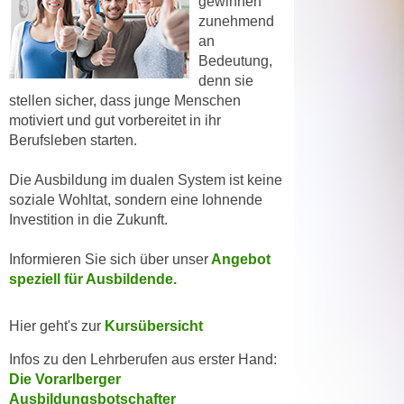
gewinnen
e
n
zunehmend
m
an
g
E
Bedeutung,
z
U
denn sie
w
-
stellen sicher, dass junge Menschen
e
motiviert und gut vorbereitet in ihr
D
c
Berufsleben starten.
a
k
t
e
Die Ausbildung im dualen System ist keine
e
u
soziale Wohltat, sondern eine lohnende
n
n
Investition in die Zukunft.
s
d
c
O
Informieren Sie sich über unser
Angebot
h
speziell für Ausbildende.
p
u
t
t
i
Hier geht's zur
Kursübersicht
z
m
Infos zu den Lehrberufen aus erster Hand:
r
i
Die Vorarlberger
e
e
Ausbildungsbotschafter
c