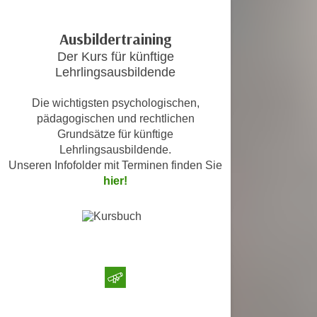
c
i
h
m
Ausbildertraining
t
m
Der Kurs für künftige
e
u
Lehrlingsausbildende
n
n
S
g
Die wichtigsten psychologischen,
i
v
pädagogischen und rechtlichen
e
Grundsätze für künftige
e
,
Lehrlingsausbildende.
r
d
Unseren Infofolder mit Terminen finden Sie
w
a
hier!
e
s
n
s
d
w
e
i
n
r
w
a
i
u
r
c