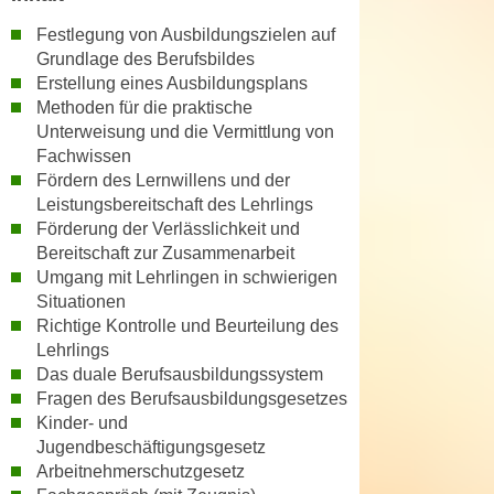
n
d
Festlegung von Ausbildungszielen auf
E
e
Grundlage des Berufsbildes
U
n
Erstellung eines Ausbildungsplans
-
w
Methoden für die praktische
U
i
Unterweisung und die Vermittlung von
S
Fachwissen
r
A
Fördern des Lernwillens und der
z
u
Leistungsbereitschaft des Lehrlings
i
n
Förderung der Verlässlichkeit und
e
Bereitschaft zur Zusammenarbeit
t
l
Umgang mit Lehrlingen in schwierigen
e
o
Situationen
r
r
Richtige Kontrolle und Beurteilung des
w
i
Lehrlings
o
e
Das duale Berufsausbildungssystem
r
n
Fragen des Berufsausbildungsgesetzes
f
t
Kinder- und
e
Jugendbeschäftigungsgesetz
i
n
Arbeitnehmerschutzgesetz
e
h