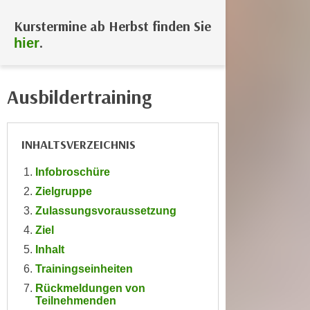
e
e
Kurstermine ab Herbst finden Sie
n
n
.
hier
e
o
i
t
n
w
Ausbildertraining
s
e
e
n
t
d
INHALTSVERZEICHNIS
z
i
e
g
Infobroschüre
n
s
Zielgruppe
,
i
w
Zulassungsvoraussetzung
n
e
Ziel
d
l
.
Inhalt
c
W
Trainingseinheiten
h
e
Rückmeldungen von
e
n
Teilnehmenden
s