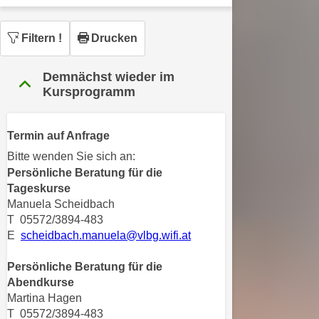
n
h
u
C
Filtern
!
Drucken
r
o
C
o
o
Demnächst wieder im
k
o
Kursprogramm
i
k
e
i
Termin auf Anfrage
s
e
v
Bitte wenden Sie sich an:
s
o
Persönliche Beratung für die
,
n
Tageskurse
d
Manuela Scheidbach
U
i
T 05572/3894-483
S
e
E
scheidbach.manuela@vlbg.wifi.at
-
f
a
ü
Persönliche Beratung für die
m
r
Abendkurse
e
d
Martina Hagen
r
i
T 05572/3894-483