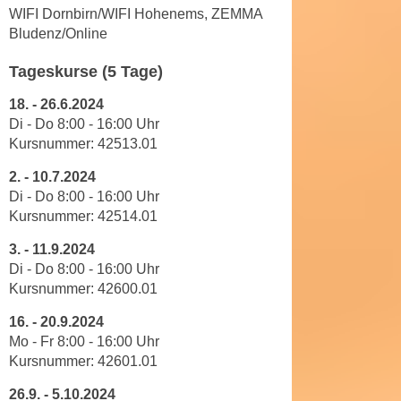
n
WIFI Dornbirn/WIFI Hohenems, ZEMMA
e
Bludenz/Online
,
l
g
e
Tageskurse (5 Tage)
e
v
l
18. - 26.6.2024
a
a
Di - Do 8:00 - 16:00 Uhr
n
n
Kursnummer: 42513.01
t
g
e
2. - 10.7.2024
e
I
Di - Do 8:00 - 16:00 Uhr
n
n
Kursnummer: 42514.01
I
h
3.
-
11.9.2024
h
a
Di - Do
8
:
00
-
16
:
00
Uhr
r
l
Kursnummer:
42600.01
e
t
d
e
16.
-
20.9.2024
u
Mo - Fr
8
:
00
-
16
:
00
Uhr
a
r
Kursnummer:
42601.01
n
c
z
26.9.
-
5.10.2024
h