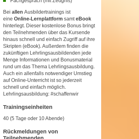
Fachgespräch (mit Zeugnis)
r
a
t
Bei
allen
Ausbildertrainings ist
b
e
eine
Online-Lernplattform
samt
eBook
e
C
hinterlegt. Dieser kostenlose Bonus bringt
n
o
den Teilnehmenden über das Kursende
.
hinaus schnell und einfach Zugriff auf ihre
o
W
Skripten (eBook). Außerdem finden die
k
e
zukünftigen Lehrlingsausbildenden jede
i
n
Menge Informationen und Bonusmaterial
e
rund um das Thema Lehrlingsausbildung.
n
s
Auch ein allenfalls notwendiger Umstieg
S
z
auf Online-Unterricht ist so jederzeit
i
u
schnell und einfach möglich.
e
A
Lehrlingsausbildung: #schaffenwir
d
n
e
a
Trainingseinheiten
r
l
40 (5 Tage oder 10 Abende)
C
y
o
s
Rückmeldungen von
o
e
Teilnehmenden