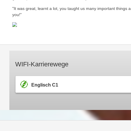
e
n
"It was great, learnt a lot, you taught us many important things
n
d
you!"
E
e
U
n
-
w
U
i
S
r
A
z
u
i
WIFI-Karrierewege
n
e
t
l
e
o
Englisch C1
r
r
w
i
o
e
r
n
f
t
e
i
n