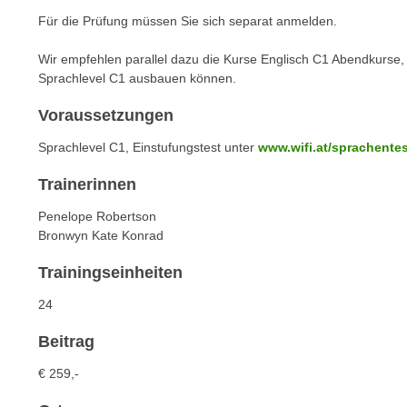
n
s
Für die Prüfung müssen Sie sich separat anmelden.
n
i
S
Wir empfehlen parallel dazu die Kurse Englisch C1 Abendkurse,
c
i
Sprachlevel C1 ausbauen können.
h
e
n
a
Voraussetzungen
i
u
Sprachlevel C1, Einstufungstest unter
www.wifi.at/sprachente
c
f
h
„
Trainerinnen
t
A
d
Penelope Robertson
l
e
Bronwyn Kate Konrad
l
m
e
Trainingseinheiten
D
a
a
24
k
t
z
Beitrag
e
e
n
p
€ 259,-
s
t