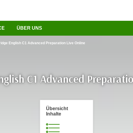
CE
ÜBER UNS
dge English C1 Advanced Preparation Live Online
glish C1 Advanced Preparatio
Übersicht
Inhalte