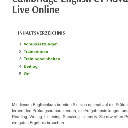
m
t
Live Online
e
e
n
n
e
o
i
INHALTSVERZEICHNIS
t
n
w
Voraussetzungen
s
e
e
Trainerinnen
n
t
Trainingseinheiten
d
z
Beitrag
i
e
Ort
g
n
s
,
i
w
n
e
d
Mit diesem Englischkurs bereiten Sie sich optimal auf die Prüf
l
.
lernen den Prüfungsaufbau kennen, die Aufgabenstellungen und 
c
W
Reading, Writing, Listening, Speaking - intensiv. Sie erwerben Pr
h
e
ein gutes Ergebnis brauchen.
e