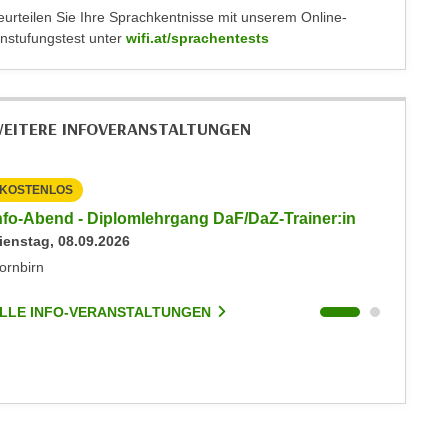
eurteilen Sie Ihre Sprachkentnisse mit unserem Online-
instufungstest unter
wifi.at/sprachentests
EITERE INFOVERANSTALTUNGEN
KOSTENLOS
KOSTEN
nfo-Abend - Diplomlehrgang DaF/DaZ-Trainer:in
Info-Ab
ienstag, 08.09.2026
Dienstag
ornbirn
Dornbirn
LLE INFO-VERANSTALTUNGEN
ALLE I