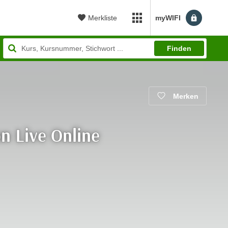
Merkliste
myWIFI
myWIFI Apps öffnen
Finden
Merken
n Live Online