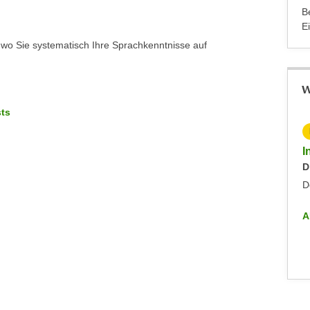
B
E
 wo Sie systematisch Ihre Sprachkenntnisse auf
W
sts
KOSTENLOS
Info-Abend - Diplomlehrgang DaF/DaZ-Trainer:in
I
Dienstag, 09.09.2025
D
Dornbirn
D
ALLE INFO-VERANSTALTUNGEN
A