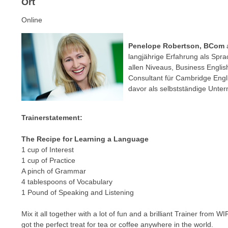
Ort
c
i
h
e
Online
u
r
t
e
Penelope Robertson, BCom
z
n
langjährige Erfahrung als Spra
a
“
allen Niveaus, Business Englis
b
Consultant für Cambridge Engl
k
k
davor als selbstständige Unter
l
o
i
m
c
Trainerstatement:
m
k
e
The Recipe for Learning a Language
e
n
1 cup of Interest
n
z
1 cup of Practice
,
A pinch of Grammar
w
v
4 tablespoons of Vocabulary
i
e
1 Pound of Speaking and Listening
s
r
c
w
Mix it all together with a lot of fun and a brilliant Trainer from W
h
got the perfect treat for tea or coffee anywhere in the world.
e