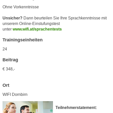
h
e
Ohne Vorkenntnisse
u
r
t
e
Unsicher?
Dann beurteilen Sie Ihre Sprachkenntnisse mit
z
n
unserem Online-Einstufungstest
a
“
unter
www.wifi.at/sprachentests
b
k
k
Trainingseinheiten
l
o
i
24
m
c
m
k
Beitrag
e
e
n
€ 348,-
n
z
,
w
v
Ort
i
e
s
WIFI Dornbirn
r
c
w
h
e
Teilnehmerstatement:
e
n