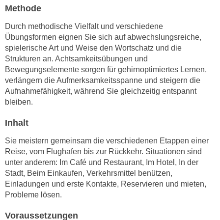
n
Methode
i
S
c
Durch methodische Vielfalt und verschiedene
i
h
Übungsformen eignen Sie sich auf abwechslungsreiche,
e
n
spielerische Art und Weise den Wortschatz und die
a
i
Strukturen an. Achtsamkeitsübungen und
u
Bewegungselemente sorgen für gehirnoptimiertes Lernen,
c
f
verlängern die Aufmerksamkeitsspanne und steigern die
h
„
Aufnahmefähigkeit, während Sie gleichzeitig entspannt
t
A
bleiben.
d
l
e
l
Inhalt
m
e
Sie meistern gemeinsam die verschiedenen Etappen einer
D
a
Reise, vom Flughafen bis zur Rückkehr. Situationen sind
a
k
unter anderem: Im Café und Restaurant, Im Hotel, In der
t
z
Stadt, Beim Einkaufen, Verkehrsmittel benützen,
e
e
Einladungen und erste Kontakte, Reservieren und mieten,
n
p
Probleme lösen.
s
t
c
Voraussetzungen
i