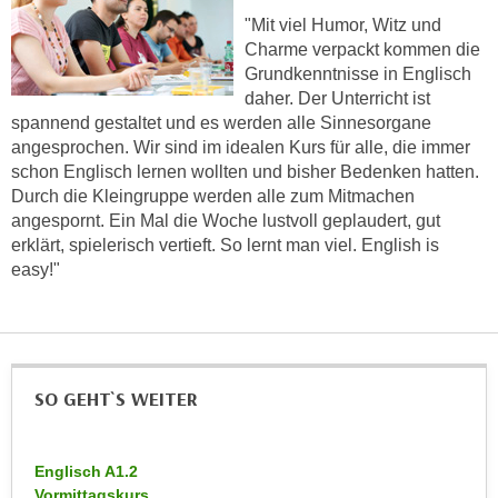
n
"Mit viel Humor, Witz und
d
E
Charme verpackt kommen die
e
U
Grundkenntnisse in Englisch
n
-
daher. Der Unterricht ist
w
spannend gestaltet und es werden alle Sinnesorgane
U
i
angesprochen. Wir sind im idealen Kurs für alle, die immer
S
r
schon Englisch lernen wollten und bisher Bedenken hatten.
A
z
Durch die Kleingruppe werden alle zum Mitmachen
u
i
angespornt. Ein Mal die Woche lustvoll geplaudert, gut
n
e
erklärt, spielerisch vertieft. So lernt man viel. English is
t
l
easy!"
e
o
r
r
w
i
o
e
r
SO GEHT`S WEITER
n
f
t
e
i
n
Englisch A1.2
e
Vormittagskurs
h