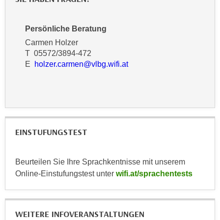
k
z
i
w
e
Persönliche Beratung
e
-
Carmen Holzer
c
S
T 05572/3894-472
k
e
E
holzer.carmen@vlbg.wifi.at
e
t
n
z
u
u
n
n
d
g
u
EINSTUFUNGSTEST
z
m
u
f
s
ü
Beurteilen Sie Ihre Sprachkentnisse mit unserem
t
r
Online-Einstufungstest unter
wifi.at/sprachentests
i
S
m
i
m
e
WEITERE INFOVERANSTALTUNGEN
e
r