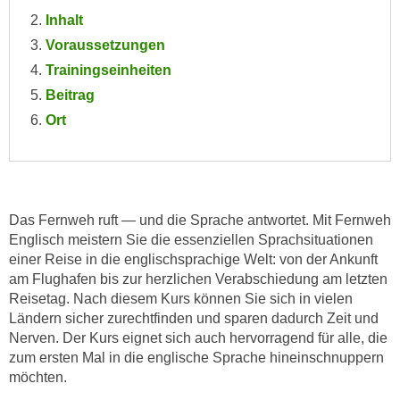
e
Inhalt
e
n
n
Voraussetzungen
e
o
Trainingseinheiten
i
t
Beitrag
n
w
Ort
s
e
e
n
t
d
z
i
e
g
Das Fernweh ruft — und die Sprache antwortet. Mit Fernweh
n
s
Englisch meistern Sie die essenziellen Sprachsituationen
,
i
einer Reise in die englischsprachige Welt: von der Ankunft
w
n
am Flughafen bis zur herzlichen Verabschiedung am letzten
e
Reisetag. Nach diesem Kurs können Sie sich in vielen
d
l
Ländern sicher zurechtfinden und sparen dadurch Zeit und
.
c
Nerven. Der Kurs eignet sich auch hervorragend für alle, die
W
h
zum ersten Mal in die englische Sprache hineinschnuppern
e
möchten.
e
n
s