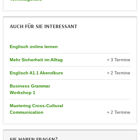
r
a
t
b
e
e
C
AUCH FÜR SIE INTERESSANT
n
o
.
o
W
Englisch online lernen
k
e
i
n
Mehr Sicherheit im Alltag
+ 3 Termine
e
n
s
Englisch A1.1 Abendkurs
+ 2 Termine
S
z
i
u
Business Grammar
e
A
Workshop 1
d
n
e
Mastering Cross-Cultural
a
r
Communication
+ 2 Termine
l
C
y
o
s
o
e
SIE HABEN FRAGEN?