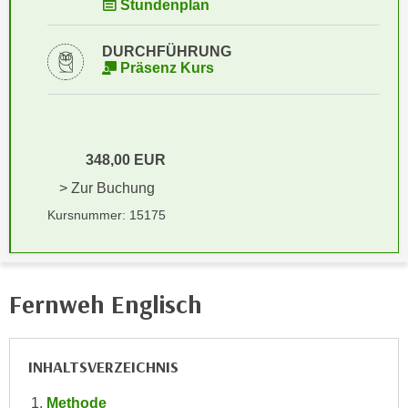
Stundenplan
i
e
k
F
a
DURCHFÜHRUNG
u
Präsenz Kurs
n
n
i
k
s
t
c
i
h
348,00 EUR
o
e
> Zur Buchung
n
n
d
Kursnummer: 15175
U
e
n
r
t
W
e
Fernweh Englisch
e
r
b
n
s
e
e
INHALTSVERZEICHNIS
h
i
m
Methode
t