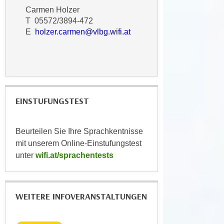
n
Carmen Holzer
e
,
T 05572/3894-472
l
g
E
holzer.carmen@vlbg.wifi.at
e
e
v
l
a
a
n
n
t
g
e
EINSTUFUNGSTEST
e
I
n
n
I
Beurteilen Sie Ihre Sprachkentnisse
h
h
mit unserem Online-Einstufungstest
a
r
unter
wifi.at/sprachentests
l
e
t
d
e
u
a
WEITERE INFOVERANSTALTUNGEN
r
n
c
z
h