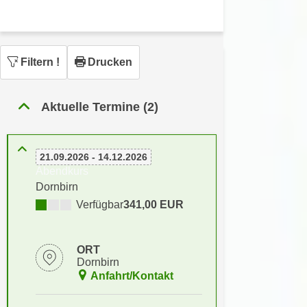
n
h
u
C
r
o
C
Filtern
!
Drucken
o
o
k
o
i
k
Aktuelle Termine (2)
e
i
s
e
v
s
21.09.2026 - 14.12.2026
o
,
Abendkurs
n
d
Dornbirn
U
i
Verfügbar
341,00 EUR
S
e
-
f
a
ORT
ü
Dornbirn
m
r
Anfahrt/Kontakt
e
d
r
i