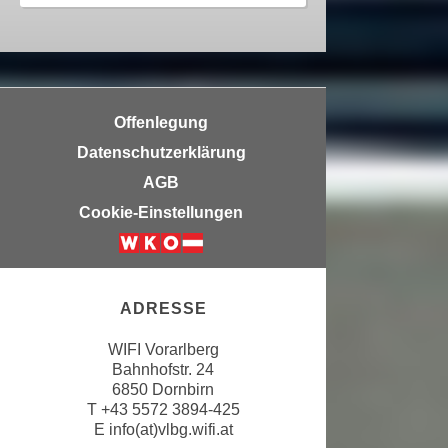
n
b
p
e
e
r
r
h
s
i
Offenlegung
o
n
n
Datenschutzerklärung
a
e
AGB
u
n
s
Cookie-Einstellungen
b
e
e
i
z
n
o
e
ADRESSE
g
a
e
WIFI Vorarlberg
n
n
Bahnhofstr. 24
g
6850 Dornbirn
e
e
T
+43 5572 3894-425
n
n
E
info(at)vlbg.wifi.at
D
e