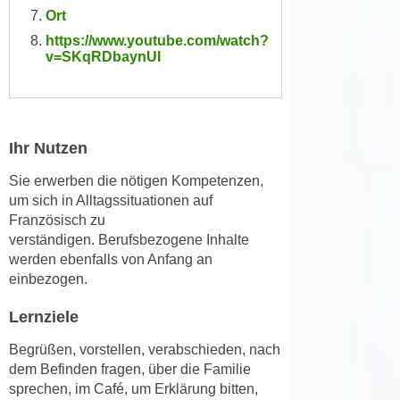
n
Ort
i
S
https://www.youtube.com/watch?
c
i
v=SKqRDbaynUI
h
e
n
a
i
u
c
f
Ihr Nutzen
h
„
t
A
Sie erwerben die nötigen Kompetenzen,
d
l
um sich in Alltagssituationen auf
e
Französisch zu
l
m
verständigen.
Berufsbezogene Inhalte
e
D
werden ebenfalls
von Anfang an
a
a
einbezogen.
k
t
z
Lernziele
e
e
n
p
Begrüßen, vorstellen, verabschieden, nach
s
dem Befinden fragen, über die Familie
t
c
sprechen, im Café, um Erklärung bitten,
i