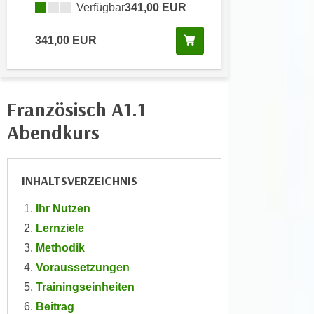
Verfügbar
341,00 EUR
e
e
n
n
Kurs buchen
341,00 EUR
e
o
i
t
n
w
s
e
Französisch A1.1
e
n
Abendkurs
t
d
z
i
e
g
n
INHALTSVERZEICHNIS
s
,
i
Ihr Nutzen
w
n
Lernziele
e
d
l
Methodik
.
c
Voraussetzungen
W
h
e
Trainingseinheiten
e
n
Beitrag
s