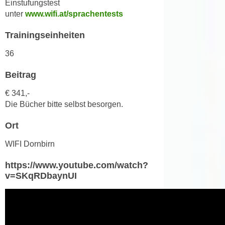
Einstufungstest
n
d
unter
www.wifi.at/sprachentests
E
e
U
Trainingseinheiten
n
-
w
36
U
i
S
r
Beitrag
A
z
u
€ 341,-
i
n
Die Bücher bitte selbst besorgen.
e
t
l
Ort
e
o
r
WIFI Dornbirn
r
w
i
o
https://www.youtube.com/watch?
e
v=SKqRDbaynUI
r
n
f
t
e
i
n
e
h