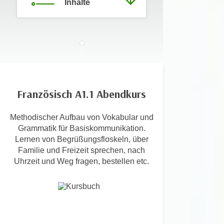
Inhalte
c
i
h
m
t
m
e
u
n
n
S
g
i
v
e
Französisch A1.1 Abendkurs
e
,
r
d
Methodischer Aufbau von Vokabular und
w
a
Grammatik für Basiskommunikation.
e
Lernen von Begrüßungsfloskeln, über
s
n
Familie und Freizeit sprechen, nach
s
d
Uhrzeit und Weg fragen, bestellen etc.
w
e
i
n
r
w
a
i
u
r
c