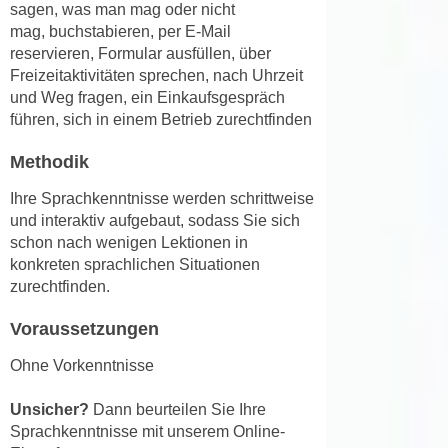
h
sagen, was man mag oder nicht
e
u
mag, buchstabieren, per E-Mail
r
reservieren, Formular ausfüllen, über
t
e
Freizeitaktivitäten sprechen, nach Uhrzeit
z
n
und Weg fragen, ein Einkaufsgespräch
a
“
führen, sich in einem Betrieb zurechtfinden
b
k
k
l
Methodik
o
i
Ihre Sprachkenntnisse werden schrittweise
m
c
und interaktiv aufgebaut, sodass Sie sich
m
k
schon nach wenigen Lektionen in
e
e
konkreten sprachlichen Situationen
n
n
zurechtfinden.
z
,
w
v
Voraussetzungen
i
e
Ohne Vorkenntnisse
s
r
c
w
Unsicher?
Dann beurteilen Sie Ihre
h
e
Sprachkenntnisse mit unserem Online-
e
n