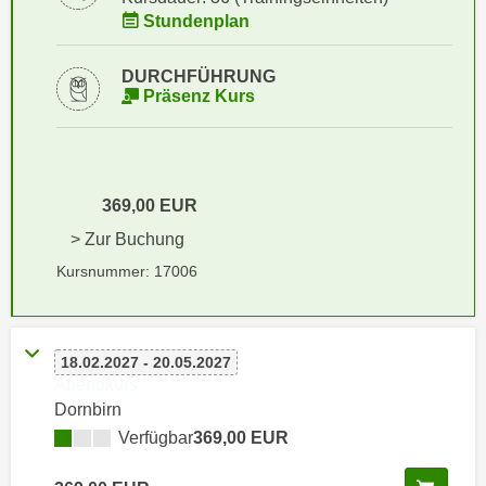
i
e
Stundenplan
k
F
a
u
DURCHFÜHRUNG
n
n
Präsenz Kurs
i
k
s
t
c
i
h
o
369,00 EUR
e
n
> Zur Buchung
n
d
U
Kursnummer: 17006
e
n
r
t
W
e
e
18.02.2027 - 20.05.2027
r
b
Abendkurs
n
s
Dornbirn
e
e
Verfügbar
369,00 EUR
h
i
m
t