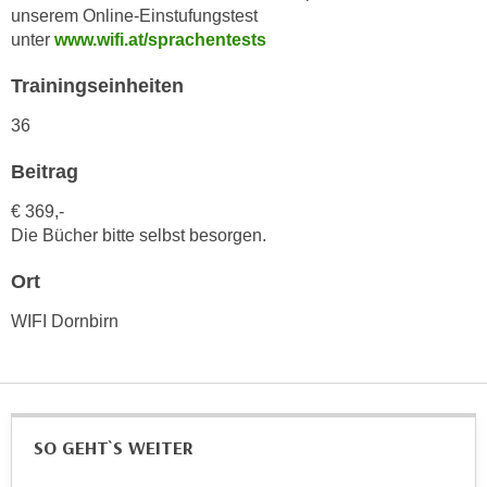
h
unserem Online-Einstufungstest
e
u
unter
www.wifi.at/sprachentests
r
t
e
Trainingseinheiten
z
n
a
“
36
b
k
k
Beitrag
l
o
i
€ 369,-
m
c
Die Bücher bitte selbst besorgen.
m
k
e
e
Ort
n
n
z
WIFI Dornbirn
,
w
v
i
e
s
r
c
w
SO GEHT`S WEITER
h
e
e
n