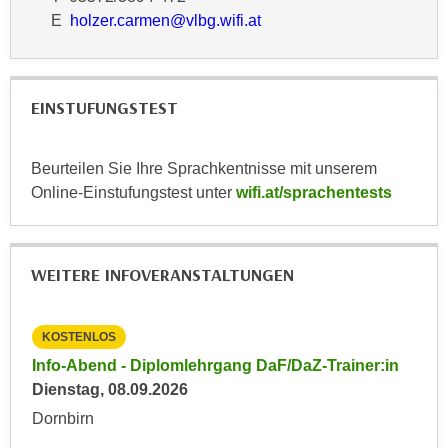
r
E
holzer.carmen@vlbg.wifi.at
a
t
b
e
e
C
n
o
EINSTUFUNGSTEST
.
o
W
k
e
Beurteilen Sie Ihre Sprachkentnisse mit unserem
i
n
Online-Einstufungstest unter
wifi.at/sprachentests
e
n
s
S
z
i
u
WEITERE INFOVERANSTALTUNGEN
e
A
d
n
e
KOSTENLOS
KO
a
r
in
Info-Abend - Diplomlehrgang DaF/DaZ-Trainer:in
Inf
l
C
Dienstag, 08.09.2026
Die
y
o
s
Dornbirn
Dor
o
e