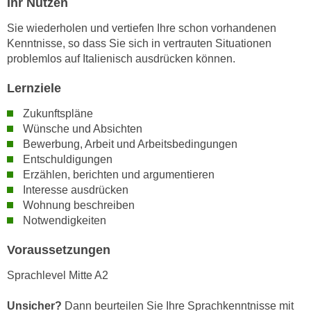
Ihr Nutzen
n
i
S
Sie wiederholen und vertiefen Ihre schon vorhandenen
c
i
Kenntnisse, so dass Sie sich in vertrauten Situationen
h
e
problemlos auf Italienisch ausdrücken können.
n
a
i
Lernziele
u
c
f
Zukunftspläne
h
„
Wünsche und Absichten
t
A
Bewerbung, Arbeit und Arbeitsbedingungen
d
l
Entschuldigungen
e
l
Erzählen, berichten und argumentieren
m
e
Interesse ausdrücken
D
a
Wohnung beschreiben
a
Notwendigkeiten
k
t
z
Voraussetzungen
e
e
n
p
Sprachlevel Mitte A2
s
t
c
i
Unsicher?
Dann beurteilen Sie Ihre Sprachkenntnisse mit