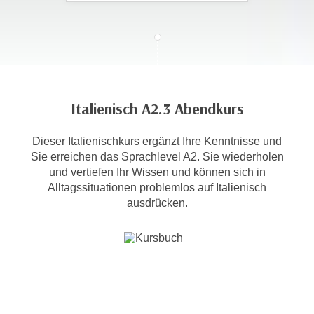
c
i
h
m
t
m
e
u
n
n
S
g
Italienisch A2.3 Abendkurs
i
v
e
e
Dieser Italienischkurs ergänzt Ihre Kenntnisse und
,
r
Sie erreichen das Sprachlevel A2. Sie wiederholen
d
w
und vertiefen Ihr Wissen und können sich in
a
e
Alltagssituationen problemlos auf Italienisch
s
n
ausdrücken.
s
d
w
e
i
n
r
w
a
i
u
r
c