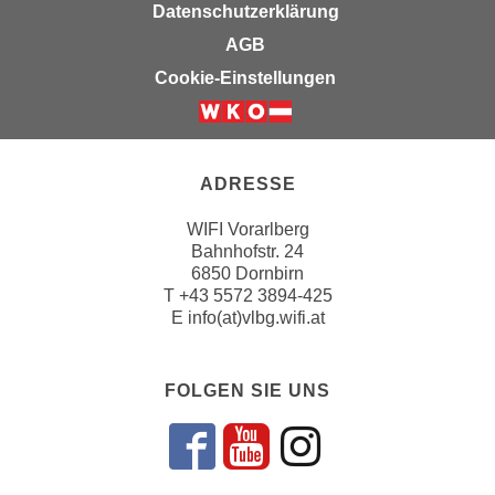
Datenschutzerklärung
n
e
,
AGB
l
g
Cookie-Einstellungen
e
e
v
l
a
a
n
n
ADRESSE
t
g
e
e
WIFI Vorarlberg
I
Bahnhofstr. 24
n
n
6850 Dornbirn
I
h
T
+43 5572 3894-425
h
a
E
info(at)vlbg.wifi.at
r
l
e
t
d
FOLGEN SIE UNS
e
u
a
r
n
Folgen sie un
Folgen sie 
Folgen si
c
z
h