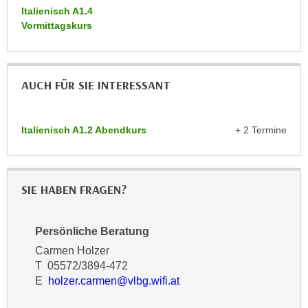
n
Italienisch A1.4
d
Vormittagskurs
E
e
U
n
-
w
U
i
AUCH FÜR SIE INTERESSANT
S
r
A
z
u
Italienisch A1.2 Abendkurs
+ 2 Termine
i
n
e
t
l
e
o
SIE HABEN FRAGEN?
r
r
w
i
o
e
Persönliche Beratung
r
n
Carmen Holzer
f
t
T 05572/3894-472
e
i
E
holzer.carmen@vlbg.wifi.at
n
e
h