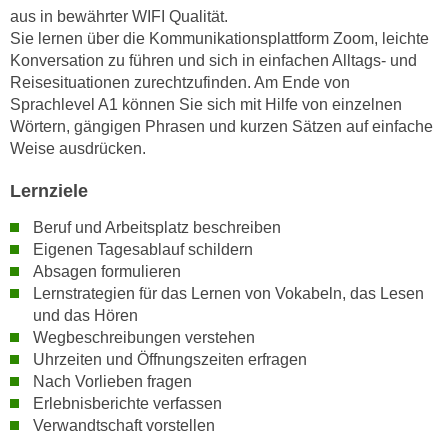
e
aus in bewährter WIFI Qualität.
e
Sie lernen über die Kommunikationsplattform Zoom, leichte
n
n
Konversation zu führen und sich in einfachen Alltags- und
e
o
Reisesituationen zurechtzufinden. Am Ende von
i
t
Sprachlevel A1 können Sie sich mit Hilfe von einzelnen
n
w
Wörtern, gängigen Phrasen und kurzen Sätzen auf einfache
s
e
Weise ausdrücken.
e
n
t
Lernziele
d
z
i
Beruf und Arbeitsplatz beschreiben
e
g
Eigenen Tagesablauf schildern
n
s
Absagen formulieren
,
i
Lernstrategien für das Lernen von Vokabeln, das Lesen
w
n
und das Hören
e
d
Wegbeschreibungen verstehen
l
.
Uhrzeiten und Öffnungszeiten erfragen
c
Nach Vorlieben fragen
W
h
Erlebnisberichte verfassen
e
e
Verwandtschaft vorstellen
n
s