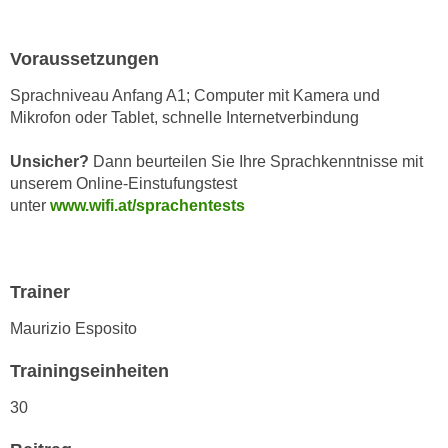
n
i
S
c
i
Voraussetzungen
h
e
n
Sprachniveau Anfang A1;
Computer mit Kamera und
a
Mikrofon oder Tablet, schnelle Internetverbindung
i
u
c
f
Unsicher?
Dann beurteilen Sie Ihre Sprachkenntnisse mit
h
„
unserem Online-Einstufungstest
t
A
unter
www.wifi.at/sprachentests
d
l
e
l
m
e
D
Trainer
a
a
k
Maurizio Esposito
t
z
e
e
Trainingseinheiten
n
p
s
30
t
c
i