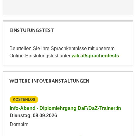
r
a
t
b
e
e
C
n
EINSTUFUNGSTEST
o
.
o
W
k
Beurteilen Sie Ihre Sprachkentnisse mit unserem
e
i
Online-Einstufungstest unter
wifi.at/sprachentests
n
e
n
s
S
z
i
WEITERE INFOVERANSTALTUNGEN
u
e
A
d
n
KOSTENLOS
KO
e
a
in
Info-Abend - Diplomlehrgang DaF/DaZ-Trainer:in
Inf
r
l
Dienstag, 08.09.2026
Die
C
y
o
Dornbirn
Dor
s
o
e