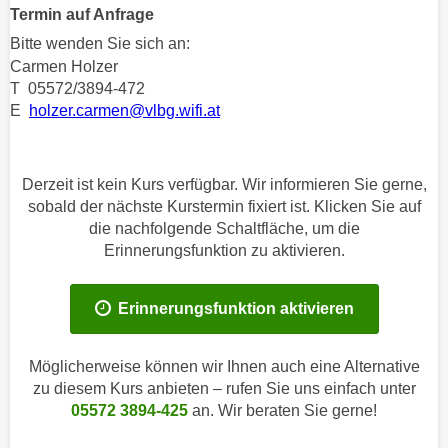
n
Termin auf Anfrage
h
u
Bitte wenden Sie sich an:
C
r
Carmen Holzer
o
C
T 05572/3894-472
o
o
E
holzer.carmen@vlbg.wifi.at
k
o
i
k
e
i
Derzeit ist kein Kurs verfügbar. Wir informieren Sie gerne,
s
e
sobald der nächste Kurstermin fixiert ist. Klicken Sie auf
v
s
die nachfolgende Schaltfläche, um die
o
,
Erinnerungsfunktion zu aktivieren.
n
d
U
i
Erinnerungsfunktion aktivieren
S
e
-
f
a
Möglicherweise können wir Ihnen auch eine Alternative
ü
m
zu diesem Kurs anbieten – rufen Sie uns einfach unter
r
e
05572 3894-425
an. Wir beraten Sie gerne!
d
r
i