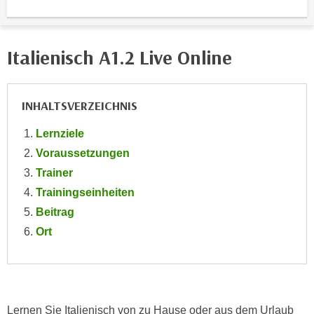
i
e
k
F
a
u
Italienisch A1.2 Live Online
n
n
i
k
s
t
INHALTSVERZEICHNIS
c
i
h
o
Lernziele
e
n
Voraussetzungen
n
d
Trainer
U
e
n
Trainingseinheiten
r
t
Beitrag
W
e
e
Ort
r
b
n
s
e
e
h
i
m
Lernen Sie Italienisch von zu Hause oder aus dem Urlaub
t