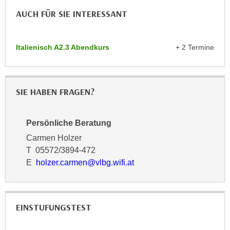
n
d
AUCH FÜR SIE INTERESSANT
E
e
U
n
-
Italienisch A2.3 Abendkurs
+ 2 Termine
w
U
i
S
r
A
z
SIE HABEN FRAGEN?
u
i
n
e
t
l
Persönliche Beratung
e
o
Carmen Holzer
r
r
T 05572/3894-472
w
i
E
holzer.carmen@vlbg.wifi.at
o
e
r
n
f
t
e
EINSTUFUNGSTEST
i
n
e
h