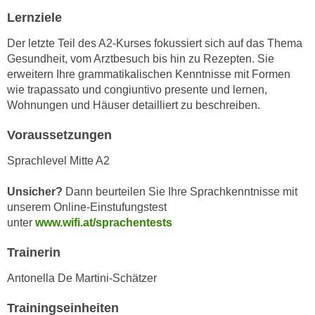
n
i
Lernziele
S
c
i
Der letzte Teil des A2-Kurses fokussiert sich auf das Thema
h
e
Gesundheit, vom Arztbesuch bis hin zu Rezepten. Sie
n
a
erweitern Ihre grammatikalischen Kenntnisse mit Formen
i
u
wie trapassato und congiuntivo presente und lernen,
c
Wohnungen und Häuser detailliert zu beschreiben.
f
h
„
Voraussetzungen
t
A
d
l
Sprachlevel Mitte A2
e
l
m
e
Unsicher?
Dann beurteilen Sie Ihre Sprachkenntnisse mit
D
unserem Online-Einstufungstest
a
a
unter
www.wifi.at/sprachentests
k
t
z
Trainerin
e
e
n
p
Antonella De Martini-Schätzer
s
t
c
Trainingseinheiten
i