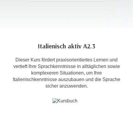
c
i
h
m
t
m
e
u
n
n
S
g
Italienisch aktiv A2.3
i
v
e
e
Dieser Kurs fördert praxisorientiertes Lernen und
,
r
vertieft Ihre Sprachkenntnisse in alltäglichen sowie
d
w
komplexeren Situationen, um Ihre
a
e
Italienischkenntnisse auszubauen und die Sprache
s
n
sicher anzuwenden.
s
d
w
e
i
n
r
w
a
i
u
r
c