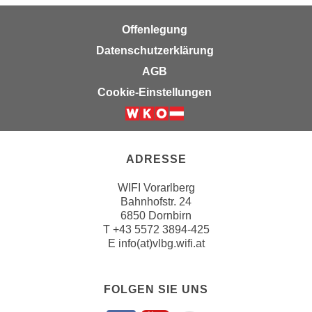
k
z
i
w
Offenlegung
e
e
Datenschutzerklärung
-
c
AGB
S
k
e
Cookie-Einstellungen
e
t
n
z
u
u
n
n
ADRESSE
d
g
u
WIFI Vorarlberg
z
m
Bahnhofstr. 24
u
f
6850 Dornbirn
s
ü
T
+43 5572 3894-425
t
E
info(at)vlbg.wifi.at
r
i
S
m
i
m
FOLGEN SIE UNS
e
e
r