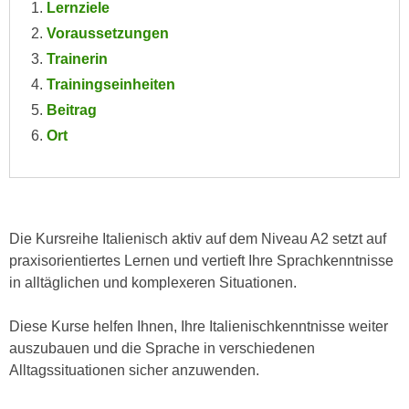
Lernziele
e
e
Voraussetzungen
n
n
e
Trainerin
o
i
Trainingseinheiten
t
n
w
Beitrag
s
e
Ort
e
n
t
d
z
i
e
g
n
Die Kursreihe Italienisch aktiv auf dem Niveau A2 setzt auf
s
,
praxisorientiertes Lernen und vertieft Ihre Sprachkenntnisse
i
w
in alltäglichen und komplexeren Situationen.
n
e
d
l
Diese Kurse helfen Ihnen, Ihre Italienischkenntnisse weiter
.
c
auszubauen und die Sprache in verschiedenen
W
h
Alltagssituationen sicher anzuwenden.
e
e
n
s