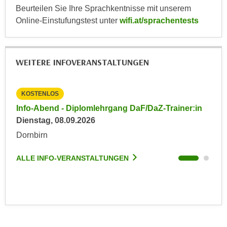
r
Beurteilen Sie Ihre Sprachkentnisse mit unserem
a
t
Online-Einstufungstest unter
wifi.at/sprachentests
b
e
e
C
n
o
.
WEITERE INFOVERANSTALTUNGEN
o
W
k
e
i
KOSTENLOS
KO
n
e
in
Info-Abend - Diplomlehrgang DaF/DaZ-Trainer:in
Inf
n
s
Dienstag, 08.09.2026
Die
S
z
i
Dornbirn
Dor
u
e
A
d
ALLE INFO-VERANSTALTUNGEN
ALL
n
e
a
r
l
C
y
o
s
o
e