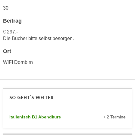
h
e
30
u
r
t
e
Beitrag
z
n
a
€ 297,-
“
b
Die Bücher bitte selbst besorgen.
k
k
l
Ort
o
i
m
WIFI Dornbirn
c
m
k
e
e
n
n
z
,
w
SO GEHT`S WEITER
v
i
e
s
r
Italienisch B1 Abendkurs
+ 2 Termine
c
w
h
e
e
n