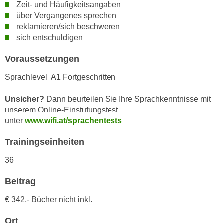
h
Zeit- und Häufigkeitsangaben
e
u
über Vergangenes sprechen
r
reklamieren/sich beschweren
t
e
sich entschuldigen
z
n
a
“
Voraussetzungen
b
k
k
Sprachlevel A1 Fortgeschritten
l
o
i
Unsicher?
Dann beurteilen Sie Ihre Sprachkenntnisse mit
m
c
unserem Online-Einstufungstest
m
k
unter
www.wifi.at/sprachentests
e
e
n
n
Trainingseinheiten
z
,
w
36
v
i
e
Beitrag
s
r
c
w
€ 342,- Bücher nicht inkl.
h
e
e
Ort
n