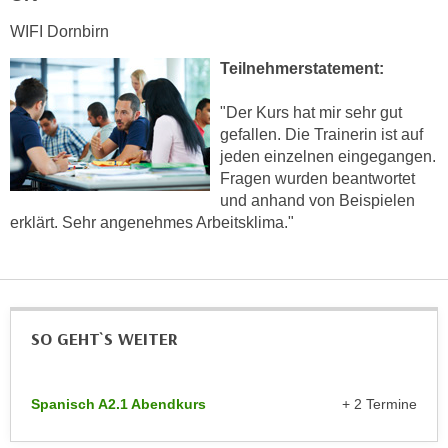
n
d
WIFI Dornbirn
E
e
U
Teilnehmerstatement:
n
-
w
U
"Der Kurs hat mir sehr gut
i
gefallen. Die Trainerin ist auf
S
r
jeden einzelnen eingegangen.
A
z
Fragen wurden beantwortet
u
i
und anhand von Beispielen
n
e
erklärt. Sehr angenehmes Arbeitsklima."
t
l
e
o
r
r
w
i
o
e
SO GEHT`S WEITER
r
n
f
t
e
Spanisch A2.1 Abendkurs
+ 2 Termine
i
n
e
h