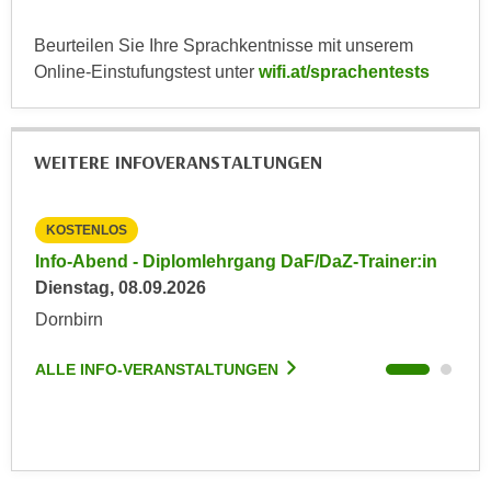
k
z
i
w
Beurteilen Sie Ihre Sprachkentnisse mit unserem
e
e
Online-Einstufungstest unter
wifi.at/sprachentests
-
c
S
k
e
e
WEITERE INFOVERANSTALTUNGEN
t
n
z
u
u
n
KOSTENLOS
KO
n
d
in
Info-Abend - Diplomlehrgang DaF/DaZ-Trainer:in
Inf
g
u
Dienstag, 08.09.2026
Die
z
m
Dornbirn
Dor
u
f
s
ü
ALLE INFO-VERANSTALTUNGEN
ALL
t
r
i
S
m
i
m
e
e
r