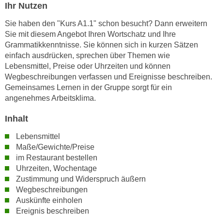
n
Ihr Nutzen
i
S
c
Sie haben den "Kurs A1.1" schon besucht? Dann erweitern
i
Sie mit diesem Angebot Ihren Wortschatz und Ihre
h
e
Grammatikkenntnisse. Sie können sich in kurzen Sätzen
n
a
einfach ausdrücken, sprechen über Themen wie
i
u
Lebensmittel, Preise oder Uhrzeiten und können
c
f
Wegbeschreibungen verfassen und Ereignisse beschreiben.
h
„
Gemeinsames Lernen in der Gruppe sorgt für ein
t
A
angenehmes Arbeitsklima.
d
l
e
Inhalt
l
m
e
Lebensmittel
D
a
Maße/Gewichte/Preise
a
k
im Restaurant bestellen
t
z
Uhrzeiten, Wochentage
e
e
Zustimmung und Widerspruch äußern
n
p
Wegbeschreibungen
s
Auskünfte einholen
t
c
Ereignis beschreiben
i