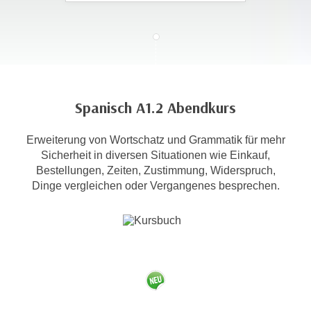
c
i
h
m
t
m
e
u
n
n
S
g
Spanisch A1.2 Abendkurs
i
v
e
e
Erweiterung von Wortschatz und Grammatik für mehr
,
r
Sicherheit in diversen Situationen wie Einkauf,
d
w
Bestellungen, Zeiten, Zustimmung, Widerspruch,
a
e
Dinge vergleichen oder Vergangenes besprechen.
s
n
s
d
w
e
i
n
r
w
a
i
u
r
c