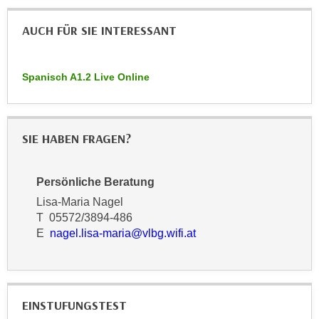
r
a
t
AUCH FÜR SIE INTERESSANT
b
e
e
C
n
o
Spanisch A1.2 Live Online
.
o
W
k
e
i
n
SIE HABEN FRAGEN?
e
n
s
S
z
Persönliche Beratung
i
u
Lisa-Maria Nagel
e
A
T 05572/3894-486
d
n
E
nagel.lisa-maria@vlbg.wifi.at
e
a
r
l
C
y
o
s
EINSTUFUNGSTEST
o
e