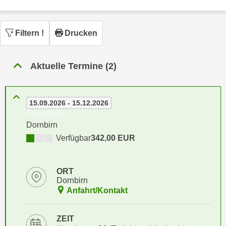
n
h
u
C
r
Filtern
!
Drucken
o
C
o
o
k
o
Aktuelle Termine (2)
i
k
e
i
s
e
15.09.2026 - 15.12.2026
v
s
Abendkurs
o
,
Dornbirn
n
d
Verfügbar
342,00 EUR
U
i
S
e
-
ORT
f
Dornbirn
a
ü
Anfahrt/Kontakt
m
r
e
d
r
ZEIT
i