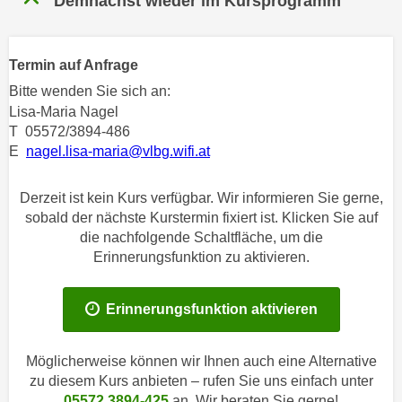
Demnächst wieder im Kursprogramm
n
h
u
C
r
o
Termin auf Anfrage
C
o
Bitte wenden Sie sich an:
o
k
Lisa-Maria Nagel
o
i
T 05572/3894-486
k
e
E
nagel.lisa-maria@vlbg.wifi.at
i
s
e
v
Derzeit ist kein Kurs verfügbar. Wir informieren Sie gerne,
s
o
sobald der nächste Kurstermin fixiert ist. Klicken Sie auf
,
n
die nachfolgende Schaltfläche, um die
d
Erinnerungsfunktion zu aktivieren.
U
i
S
e
-
f
Erinnerungsfunktion aktivieren
a
ü
m
r
Möglicherweise können wir Ihnen auch eine Alternative
e
d
zu diesem Kurs anbieten – rufen Sie uns einfach unter
r
i
05572 3894-425
an. Wir beraten Sie gerne!