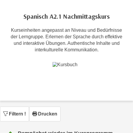
c
i
h
m
Spanisch A2.1 Nachmittagskurs
t
m
e
u
Kurseinheiten angepasst an Niveau und Bedürfnisse
n
n
der Lerngruppe. Erlernen der Sprache durch effektive
S
g
und interaktive Übungen. Authentische Inhalte und
i
v
interkulturelle Kommunikation.
e
e
,
r
d
w
a
e
s
n
s
d
w
e
i
n
r
w
Filtern
!
Drucken
a
i
u
r
c