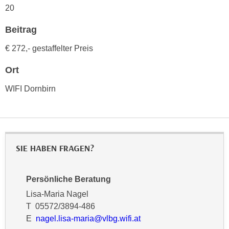
n
20
i
S
c
i
Beitrag
h
e
€ 272,- gestaffelter Preis
n
a
i
u
Ort
c
f
h
WIFI Dornbirn
„
t
A
d
l
e
l
m
e
D
SIE HABEN FRAGEN?
a
a
k
t
z
Persönliche Beratung
e
e
Lisa-Maria Nagel
n
p
T 05572/3894-486
s
t
E
nagel.lisa-maria@vlbg.wifi.at
c
i