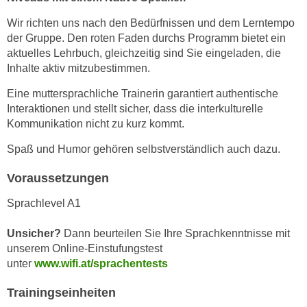
e
e
Wir richten uns nach den Bedürfnissen und dem Lerntempo
n
n
der Gruppe. Den roten Faden durchs Programm bietet ein
e
o
aktuelles Lehrbuch, gleichzeitig sind Sie eingeladen, die
i
t
Inhalte aktiv mitzubestimmen.
n
w
s
Eine muttersprachliche Trainerin garantiert authentische
e
Interaktionen und stellt sicher, dass die interkulturelle
e
n
Kommunikation nicht zu kurz kommt.
t
d
z
i
Spaß und Humor gehören selbstverständlich auch dazu.
e
g
n
Voraussetzungen
s
,
i
Sprachlevel A1
w
n
e
d
Unsicher?
Dann beurteilen Sie Ihre Sprachkenntnisse mit
l
.
unserem Online-Einstufungstest
c
W
unter
www.wifi.at/sprachentests
h
e
e
Trainingseinheiten
n
s