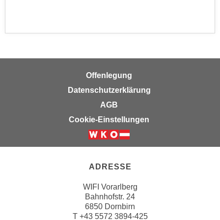
n
d
E
e
U
n
-
w
U
i
S
r
Offenlegung
A
z
u
Datenschutzerklärung
i
n
AGB
e
t
l
Cookie-Einstellungen
e
o
r
r
w
i
o
e
ADRESSE
r
n
f
WIFI Vorarlberg
t
e
Bahnhofstr. 24
i
6850 Dornbirn
n
e
T
+43 5572 3894-425
h