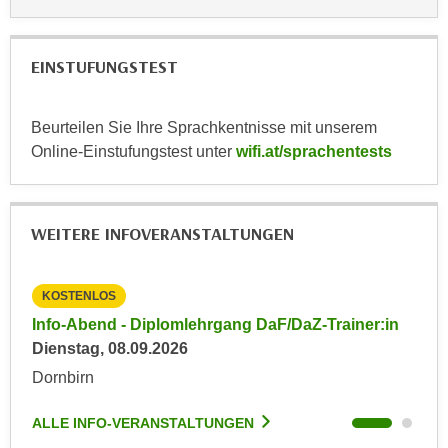
h
e
u
r
t
e
EINSTUFUNGSTEST
z
n
a
“
b
Beurteilen Sie Ihre Sprachkentnisse mit unserem
k
k
Online-Einstufungstest unter
wifi.at/sprachentests
l
o
i
m
c
m
k
WEITERE INFOVERANSTALTUNGEN
e
e
n
n
z
KOSTENLOS
KO
,
w
in
Info-Abend - Diplomlehrgang DaF/DaZ-Trainer:in
Inf
v
i
Dienstag, 08.09.2026
Die
e
s
r
Dornbirn
Dor
c
w
h
e
ALLE INFO-VERANSTALTUNGEN
ALL
e
n