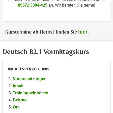
i
e
05572 3894-425
an. Wir beraten Sie gerne!
k
F
a
u
n
n
i
k
Kurstermine ab Herbst finden Sie
.
hier
s
t
c
i
h
o
Deutsch B2.1 Vormittagskurs
e
n
n
d
U
e
INHALTSVERZEICHNIS
n
r
t
W
Voraussetzungen
e
e
Inhalt
r
b
n
Trainingseinheiten
s
e
Beitrag
e
h
i
Ort
m
t