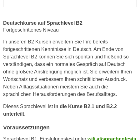
e
e
n
n
e
o
Deutschkurse auf Sprachlevel B2
i
t
Fortgeschrittenes Niveau
n
w
In unseren B2 Kursen erweitern Sie Ihre bereits
s
e
fortgeschrittenen Kenntnisse in Deutsch. Am Ende von
e
n
Sprachlevel B2 können Sie sich spontan und fließend so
t
d
verständigen, dass ein normales Gespräch auf Deutsch
z
i
ohne größere Anstrengung möglich ist. Sie erweitern Ihren
e
g
Wortschatz und verbessern Ihren schriftlichen Ausdruck.
n
s
Neben Alltagssituationen meistern Sie auch die
,
i
sprachlichen Herausforderungen des Berufsalltags.
w
n
e
d
Dieses Sprachlevel ist
in die Kurse B2.1 und B2.2
l
.
unterteilt
.
c
W
h
Voraussetzungen
e
e
n
Sprachlevel B1, Einstufungstest unter
wifi.at/sprachentests
s