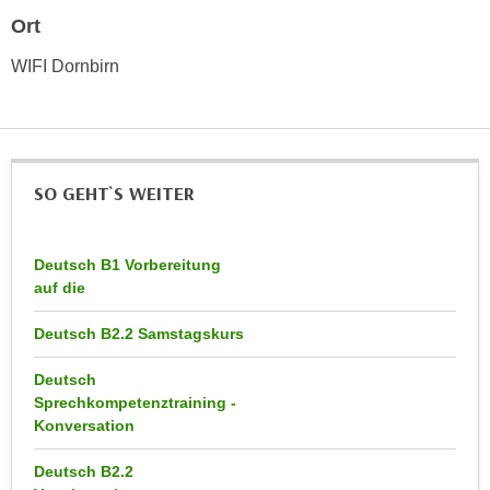
n
Ort
d
E
e
WIFI Dornbirn
U
n
-
w
U
i
S
r
A
z
SO GEHT`S WEITER
u
i
n
e
t
l
Deutsch B1 Vorbereitung
e
o
auf die
r
r
w
Deutsch B2.2 Samstagskurs
i
o
e
Deutsch
r
n
Sprechkompetenztraining -
f
t
Konversation
e
i
n
e
Deutsch B2.2
h