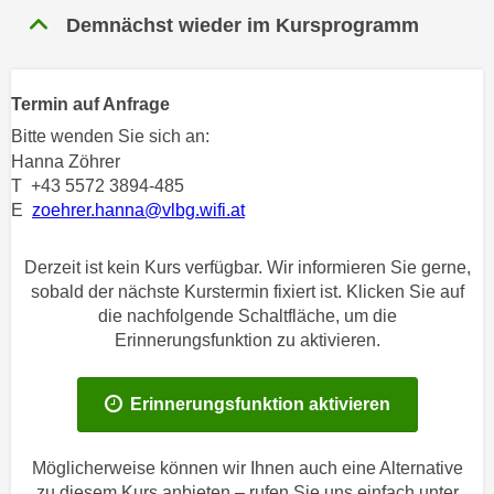
n
Demnächst wieder im Kursprogramm
h
u
C
r
o
C
Termin auf Anfrage
o
o
k
Bitte wenden Sie sich an:
o
i
Hanna Zöhrer
k
e
T +43 5572 3894-485
i
E
zoehrer.hanna@vlbg.wifi.at
s
e
v
s
o
Derzeit ist kein Kurs verfügbar. Wir informieren Sie gerne,
,
n
sobald der nächste Kurstermin fixiert ist. Klicken Sie auf
d
die nachfolgende Schaltfläche, um die
U
i
Erinnerungsfunktion zu aktivieren.
S
e
-
f
a
Erinnerungsfunktion aktivieren
ü
m
r
e
d
Möglicherweise können wir Ihnen auch eine Alternative
r
i
zu diesem Kurs anbieten – rufen Sie uns einfach unter