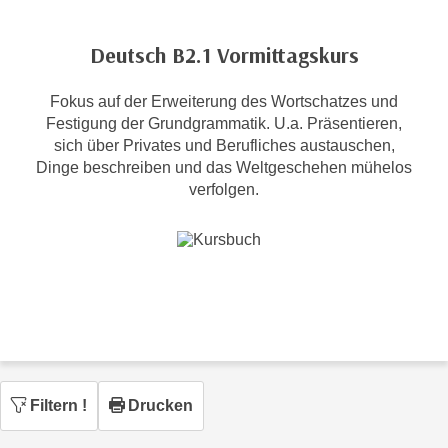
c
i
h
m
Deutsch B2.1 Vormittagskurs
t
m
e
u
Fokus auf der Erweiterung des Wortschatzes und
n
n
Festigung der Grundgrammatik. U.a. Präsentieren,
S
g
sich über Privates und Berufliches austauschen,
i
v
Dinge beschreiben und das Weltgeschehen mühelos
e
verfolgen.
e
,
r
d
w
a
e
s
n
s
d
w
e
i
n
r
w
a
Filtern
!
Drucken
i
u
r
c