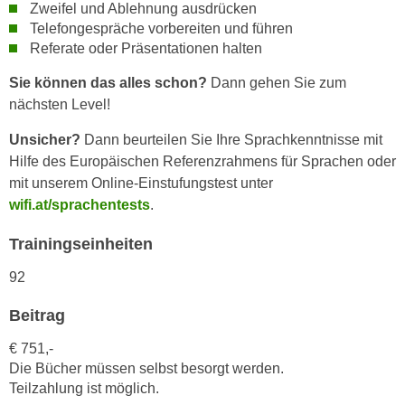
h
Zweifel und Ablehnung ausdrücken
e
u
Telefongespräche vorbereiten und führen
r
Referate oder Präsentationen halten
t
e
z
n
Sie können das alles schon?
Dann gehen Sie zum
a
“
nächsten Level!
b
k
k
Unsicher?
Dann beurteilen Sie Ihre Sprachkenntnisse mit
l
o
Hilfe des Europäischen Referenzrahmens für Sprachen oder
i
m
mit unserem Online-Einstufungstest unter
c
m
wifi.at/sprachentests
.
k
e
e
Trainingseinheiten
n
n
z
,
92
w
v
i
Beitrag
e
s
r
€ 751,-
c
w
Die Bücher müssen selbst besorgt werden.
h
e
Teilzahlung ist möglich.
e
n