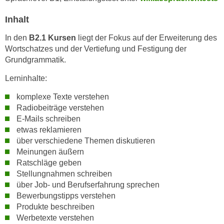
n
i
S
Inhalt
c
i
h
In den
B2.1 Kursen
liegt der Fokus auf der Erweiterung des
e
n
Wortschatzes und der Vertiefung und Festigung der
a
i
Grundgrammatik.
u
c
f
Lerninhalte:
h
„
t
komplexe Texte verstehen
A
d
Radiobeiträge verstehen
l
E-Mails schreiben
e
l
etwas reklamieren
m
e
über verschiedene Themen diskutieren
D
a
Meinungen äußern
a
k
Ratschläge geben
t
z
Stellungnahmen schreiben
e
e
über Job- und Berufserfahrung sprechen
n
p
Bewerbungstipps verstehen
s
Produkte beschreiben
t
c
Werbetexte verstehen
i