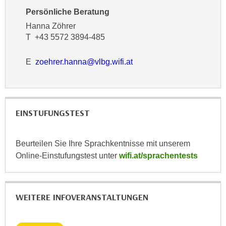
k
z
Persönliche Beratung
i
w
Hanna Zöhrer
e
e
T +43 5572 3894-485
-
c
S
k
E
zoehrer.hanna@vlbg.wifi.at
e
e
t
n
z
u
u
n
EINSTUFUNGSTEST
n
d
g
u
z
m
Beurteilen Sie Ihre Sprachkentnisse mit unserem
u
f
Online-Einstufungstest unter
wifi.at/sprachentests
s
ü
t
r
i
S
WEITERE INFOVERANSTALTUNGEN
m
i
m
e
e
r