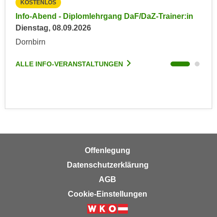
KOSTENLOS
KO
n
e
in
Info-Abend - Diplomlehrgang DaF/DaZ-Trainer:in
Inf
,
l
Dienstag, 08.09.2026
Die
g
e
Dornbirn
Dor
e
v
l
a
ALLE INFO-VERANSTALTUNGEN
ALL
a
n
n
t
g
e
e
I
n
n
I
h
h
a
r
Offenlegung
l
e
t
Datenschutzerklärung
d
e
AGB
u
a
r
Cookie-Einstellungen
n
c
z
h