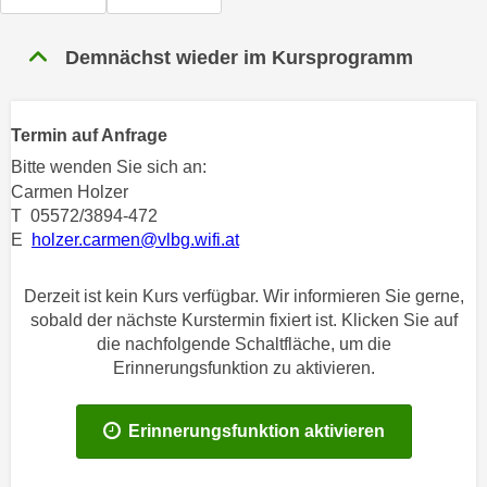
n
h
u
C
Demnächst wieder im Kursprogramm
r
o
C
o
o
k
Termin auf Anfrage
o
i
k
Bitte wenden Sie sich an:
e
i
Carmen Holzer
s
T 05572/3894-472
e
v
E
holzer.carmen@vlbg.wifi.at
s
o
,
n
d
Derzeit ist kein Kurs verfügbar. Wir informieren Sie gerne,
U
sobald der nächste Kurstermin fixiert ist. Klicken Sie auf
i
S
die nachfolgende Schaltfläche, um die
e
-
Erinnerungsfunktion zu aktivieren.
f
a
ü
m
r
Erinnerungsfunktion aktivieren
e
d
r
i