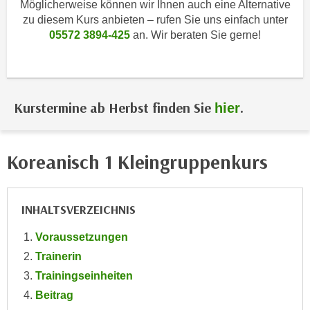
Möglicherweise können wir Ihnen auch eine Alternative
i
e
zu diesem Kurs anbieten – rufen Sie uns einfach unter
k
F
05572 3894-425
an. Wir beraten Sie gerne!
a
u
n
n
i
k
s
t
c
Kurstermine ab Herbst finden Sie
.
hier
i
h
o
e
n
n
Koreanisch 1 Kleingruppenkurs
d
U
e
n
r
t
INHALTSVERZEICHNIS
W
e
e
Voraussetzungen
r
b
n
Trainerin
s
e
Trainingseinheiten
e
h
i
Beitrag
m
t