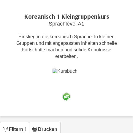
c
i
h
m
Koreanisch 1 Kleingruppenkurs
t
m
Sprachlevel A1
e
u
n
n
Einstieg in die koreanisch Sprache. In kleinen
S
g
Gruppen und mit angepassten Inhalten schnelle
i
v
Fortschritte machen und solide Kenntnisse
e
erarbeiten.
e
,
r
d
w
a
e
s
n
s
d
w
e
i
n
r
w
a
i
u
r
Filtern
!
Drucken
c