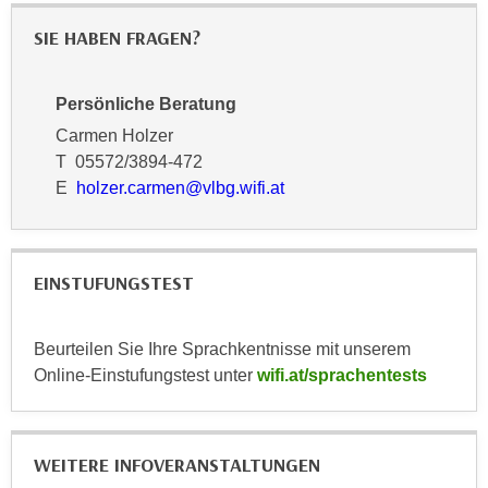
h
e
u
SIE HABEN FRAGEN?
r
t
e
z
n
Persönliche Beratung
a
“
Carmen Holzer
b
k
T 05572/3894-472
k
l
E
holzer.carmen@vlbg.wifi.at
o
i
m
c
m
k
e
e
EINSTUFUNGSTEST
n
n
z
,
w
Beurteilen Sie Ihre Sprachkentnisse mit unserem
v
i
Online-Einstufungstest unter
wifi.at/sprachentests
e
s
r
c
w
h
e
WEITERE INFOVERANSTALTUNGEN
e
n