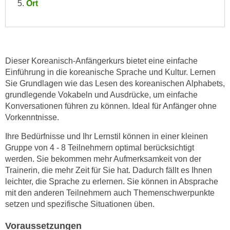
Ort
e
e
n
n
e
o
i
t
n
Dieser Koreanisch-Anfängerkurs bietet eine einfache
w
s
Einführung in die koreanische Sprache und Kultur. Lernen
e
e
Sie Grundlagen wie das Lesen des koreanischen Alphabets,
n
t
grundlegende Vokabeln und Ausdrücke, um einfache
d
Konversationen führen zu können. Ideal für Anfänger ohne
z
i
Vorkenntnisse.
e
g
n
s
Ihre Bedürfnisse und Ihr Lernstil können in einer kleinen
,
i
Gruppe von 4 - 8 Teilnehmern optimal berücksichtigt
w
werden. Sie bekommen mehr Aufmerksamkeit von der
n
e
Trainerin, die mehr Zeit für Sie hat. Dadurch fällt es Ihnen
d
l
leichter, die Sprache zu erlernen. Sie können in Absprache
.
c
mit den anderen Teilnehmern auch Themenschwerpunkte
W
setzen und spezifische Situationen üben.
h
e
e
n
Voraussetzungen
s