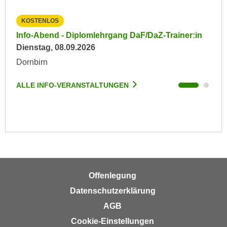
n
d
E
KOSTENLOS
KO
e
U
in
Info-Abend - Diplomlehrgang DaF/DaZ-Trainer:in
Inf
n
-
Dienstag, 08.09.2026
Die
w
U
i
Dornbirn
Dor
S
r
A
z
ALLE INFO-VERANSTALTUNGEN
ALL
u
i
n
e
t
l
e
o
r
r
w
i
o
e
Offenlegung
r
n
f
Datenschutzerklärung
t
e
AGB
i
n
e
Cookie-Einstellungen
h